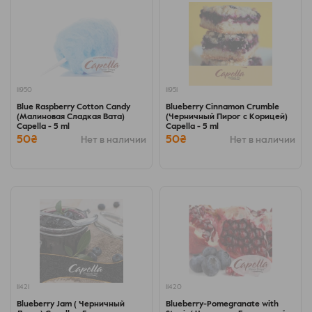
11950
11951
Blue Raspberry Cotton Candy
Blueberry Cinnamon Crumble
(Малиновая Сладкая Вата)
(Черничный Пирог с Корицей)
Capella - 5 ml
Capella - 5 ml
50₴
50₴
Нет в наличии
Нет в наличии
11421
11420
Blueberry Jam ( Черничный
Blueberry-Pomegranate with