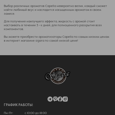
Выбор различных ароматов Capella невероятно велик, каждый сможет
найти любимый вкус и насладится насыщенным ароматом в своем
замесе.
Для получения наилучшего эффекта, жидкость с аромой стоит
настаивать в течении 3 –х дней, для полноценного раскрытия всех
компонентов.
Вы можете приобрести ароматизаторы Capella по самым низким ценам
в интернет магазине sigara по самой низкой цене!
ГРАФИК РАБОТЫ:
Пн-Пт: с 10:00 до 18:00