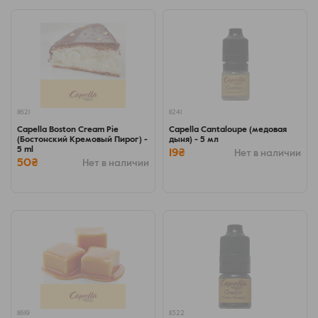
11621
11241
Capella Boston Cream Pie
Capella Cantaloupe (медовая
(Бостонский Кремовый Пирог) -
дыня) - 5 мл
5 ml
19₴
Нет в наличии
50₴
Нет в наличии
11619
11322