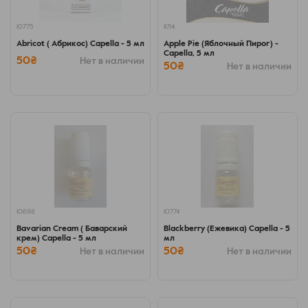
10775
11714
Abricot ( Абрикос) Capella - 5 мл
Apple Pie (Яблочный Пирог) -
Capella, 5 мл
50₴
Нет в наличии
50₴
Нет в наличии
10698
10774
Bavarian Cream ( Баварский
Blackberry (Ежевика) Capella - 5
крем) Capella - 5 мл
мл
50₴
50₴
Нет в наличии
Нет в наличии