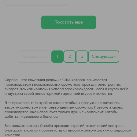
Показать еще
Предыдущая
1
2
3
Следующая
Capella – это компания родом из США которая занимается
производством высококлассных ароматизаторов для электронных
сигарет. Данная компания успела зарекомендовать себя в кругах вейп
индустрии своей неповторимой гармонией вкусов и качества.
Для производителя крайне важно, чтобы их продукция отличалась
высоким качеством и непревзойденным ароматом. Поэтому в своем
производстве, она использует только лучшие компоненты чтобы
добиться идеального баланса.
Все ароматизаторы Capella проходят строгий технический контроль,
благодаря этому они соответствуют высоким американским стандартам
качества.