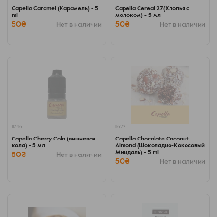
Capella Caramel (Карамель) - 5
Capella Cereal 27(Хлопья с
ml
молоком) - 5 мл
50₴
50₴
Нет в наличии
Нет в наличии
11246
11622
Capella Cherry Cola (вишневая
Capella Chocolate Coconut
кола) - 5 мл
Almond (Шоколадно-Кокосовый
Миндаль) - 5 ml
50₴
Нет в наличии
50₴
Нет в наличии