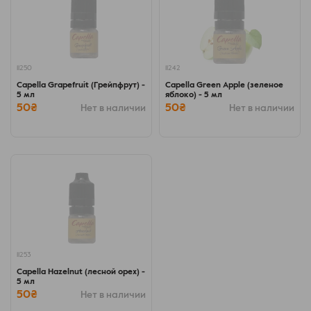
11250
11242
Capella Grapefruit (Грейпфрут) -
Capella Green Apple (зеленое
5 мл
яблоко) - 5 мл
50₴
50₴
Нет в наличии
Нет в наличии
11253
Capella Hazelnut (лесной орех) -
5 мл
50₴
Нет в наличии