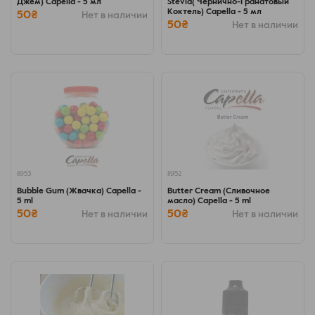
Джем) Capella - 5 мл
Stevia( Чернично-Гранатовый
Коктель) Capella - 5 мл
50₴
Нет в наличии
50₴
Нет в наличии
11953
11952
Bubble Gum (Жвачка) Capella -
Butter Cream (Сливочное
5 ml
масло) Capella - 5 ml
50₴
50₴
Нет в наличии
Нет в наличии