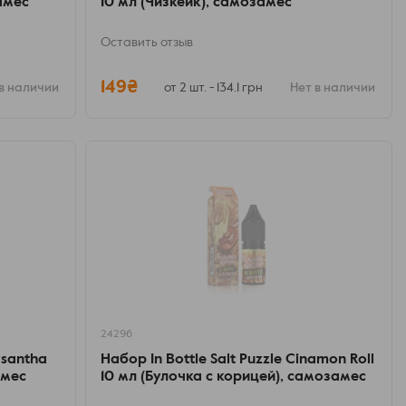
амес
10 мл (Чизкейк), самозамес
Оставить отзыв
149₴
в наличии
от 2 шт. - 134.1 грн
Нет в наличии
24296
ysantha
Набор In Bottle Salt Puzzle Cinamon Roll
амес
10 мл (Булочка с корицей), самозамес