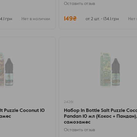
Оставить отзыв
149₴
34.1 грн
Нет в наличии
от 2 шт. - 134.1 грн
Нет 
24261
lt Puzzle Coconut 10
Набор In Bottle Salt Puzzle Coc
замес
Pandan 10 мл (Кокос + Пандан)
самозамес
Оставить отзыв