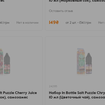
мес
10 мл (Морковный сок), самоз
Оставить отзыв
149₴
34.1 грн
Нет в наличии
от 2 шт. - 134.1 грн
Нет 
24295
lt Puzzle Cherry Juice
Набор In Bottle Salt Puzzle Chr
сок), самозамес
10 мл (Цветочный чай), самоз