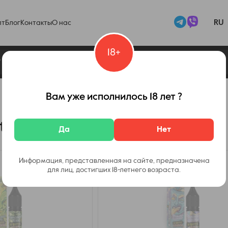
RU
пт
Блог
Контакты
О нас
18+
Набор In Bottle Salt Puzzle
In Bottle Salt Puzzle 10 мл
Вам уже исполнилось 18 лет ?
le Salt Puzzle 10 мл
Да
Нет
Информация, представленная на сайте, предназначена
для лиц, достигших 18-летнего возраста.