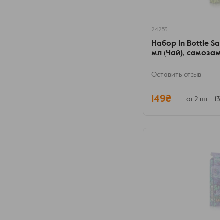
24253
Набор In Bottle Sal
мл (Чай), самоза
Оставить отзыв
149₴
от 2 шт. - 1