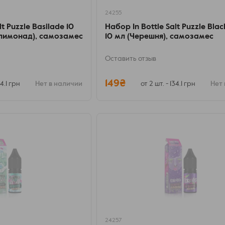
24255
t Puzzle Basilade 10
Набор In Bottle Salt Puzzle Bla
лимонад), самозамес
10 мл (Черешня), самозамес
Оставить отзыв
149₴
34.1 грн
Нет в наличии
от 2 шт. - 134.1 грн
Нет 
24257