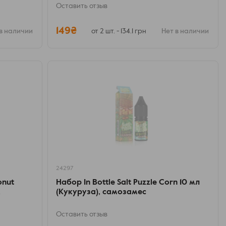
Оставить отзыв
149₴
в наличии
от 2 шт. - 134.1 грн
Нет в наличии
24297
onut
Набор In Bottle Salt Puzzle Corn 10 мл
,
(Кукуруза), самозамес
Оставить отзыв