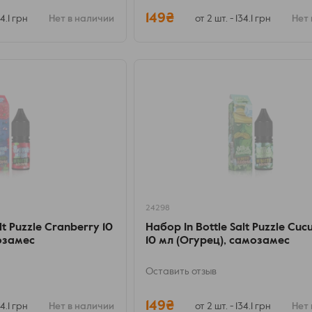
149₴
34.1 грн
Нет в наличии
от 2 шт. - 134.1 грн
Нет 
24298
lt Puzzle Cranberry 10
Набор In Bottle Salt Puzzle Cu
озамес
10 мл (Огурец), самозамес
Оставить отзыв
149₴
34.1 грн
Нет в наличии
от 2 шт. - 134.1 грн
Нет 