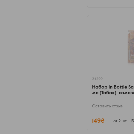
24299
Набор In Bottle Sa
мл (Табак), само
Оставить отзыв
149₴
от 2 шт. - 1