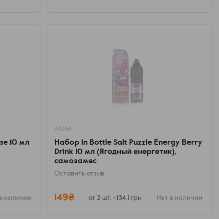
24264
pse 10 мл
Набор In Bottle Salt Puzzle Energy Berry
Drink 10 мл (Ягодный енергетик),
самозамес
Оставить отзыв
149₴
в наличии
от 2 шт. - 134.1 грн
Нет в наличии