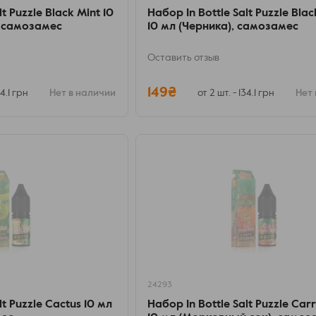
t Puzzle Black Mint 10
Набор In Bottle Salt Puzzle Bla
, самозамес
10 мл (Черника), самозамес
Оставить отзыв
149₴
34.1 грн
Нет в наличии
от 2 шт. - 134.1 грн
Нет 
24293
lt Puzzle Cactus 10 мл
Набор In Bottle Salt Puzzle Carr