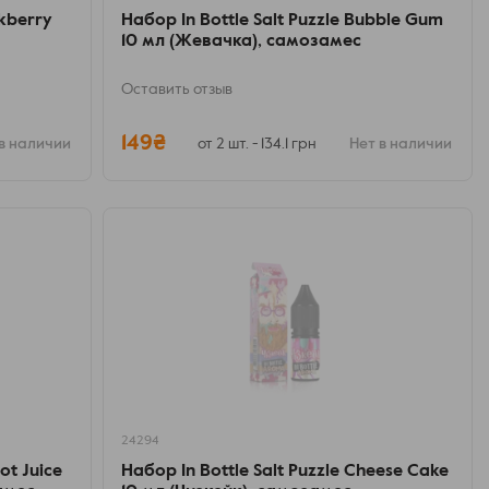
ckberry
Набор In Bottle Salt Puzzle Bubble Gum
10 мл (Жевачка), самозамес
Оставить отзыв
149₴
в наличии
от 2 шт. - 134.1 грн
Нет в наличии
24294
ot Juice
Набор In Bottle Salt Puzzle Cheese Cake