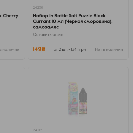
24256
ck Cherry
Набор In Bottle Salt Puzzle Black
Currant 10 мл (Черная смородина),
самозамес
Оставить отзыв
149₴
в наличии
от 2 шт. - 134.1 грн
Нет в наличии
24312