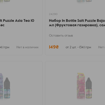
24290
t Puzzle Asia Tea 10
Набор In Bottle Salt Puzzle Baj
мес
мл (Фруктовая газировка), с
Оставить отзыв
149₴
34.1 грн
Нет в наличии
от 2 шт. - 134.1 грн
Нет 