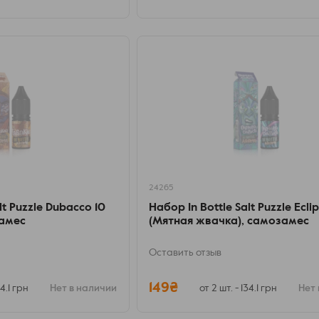
24265
lt Puzzle Dubacco 10
Набор In Bottle Salt Puzzle Ecli
замес
(Мятная жвачка), самозамес
Оставить отзыв
149₴
34.1 грн
Нет в наличии
от 2 шт. - 134.1 грн
Нет 