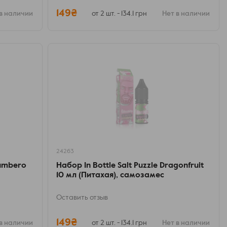
149₴
в наличии
от 2 шт. - 134.1 грн
Нет в наличии
24263
cumbero
Набор In Bottle Salt Puzzle Dragonfruit
10 мл (Питахая), самозамес
Оставить отзыв
149₴
в наличии
от 2 шт. - 134.1 грн
Нет в наличии