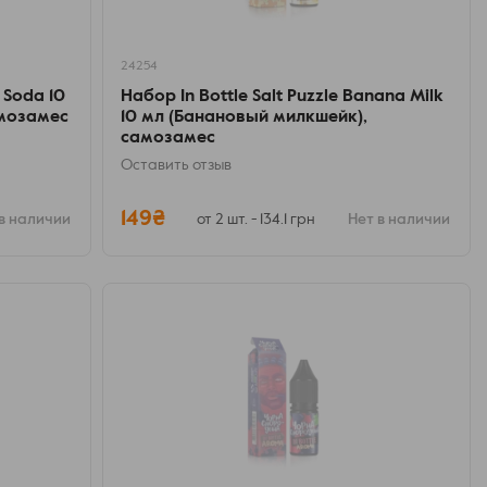
24254
a Soda 10
Набор In Bottle Salt Puzzle Banana Milk
амозамес
10 мл (Банановый милкшейк),
самозамес
Оставить отзыв
149₴
в наличии
от 2 шт. - 134.1 грн
Нет в наличии