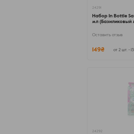
24291
Набор In Bottle Sal
мл (Базиликовый 
Оставить отзыв
149₴
от 2 шт. - 1
24292