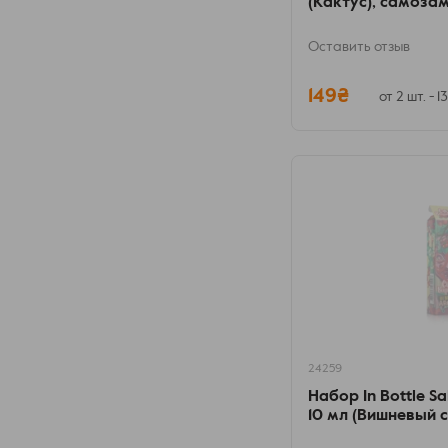
(Кактус), самоза
Оставить отзыв
149₴
от 2 шт. - 1
24259
Набор In Bottle Sa
10 мл (Вишневый 