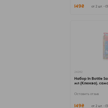
149₴
от 2 шт. - 1
24262
Набор In Bottle Sa
мл (Клюква), сам
Оставить отзыв
149₴
от 2 шт. - 1