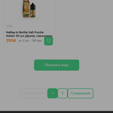
21353
Набор In Bottle Salt Puzzle
Melon 30 мл (Дыня), самозамес
350₴
от 2 шт. - 315 грн
Показать еще
Предыдущая
1
2
Следующая