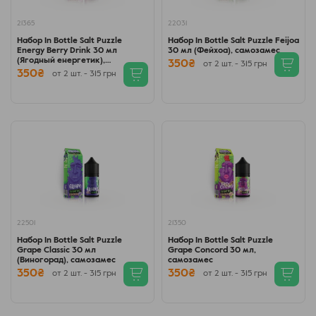
21365
22031
Набор In Bottle Salt Puzzle
Набор In Bottle Salt Puzzle Feijoa
Energy Berry Drink 30 мл
30 мл (Фейхоа), самозамес
(Ягодный енергетик),
350₴
от 2 шт. - 315 грн
самозамес
350₴
от 2 шт. - 315 грн
22501
21350
Набор In Bottle Salt Puzzle
Набор In Bottle Salt Puzzle
Grape Classic 30 мл
Grape Concord 30 мл,
(Виногорад), самозамес
самозамес
350₴
350₴
от 2 шт. - 315 грн
от 2 шт. - 315 грн