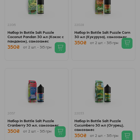
22015
22028
Набор In Bottle Salt Puzzle
Набор In Bottle Salt Puzzle Corn
Coconut Pandan 30 мл (Кокос с
30 мл (Кукуруза), самозамес
панданом), самозамес
350₴
от 2 шт. - 315 грн
350₴
от 2 шт. - 315 грн
21357
22033
Набор In Bottle Salt Puzzle
Набор In Bottle Salt Puzzle
Cranberry 30 мл, самозамес
Cucumbero 30 мл (Огурец),
самозамес
350₴
от 2 шт. - 315 грн
350₴
от 2 шт. - 315 грн