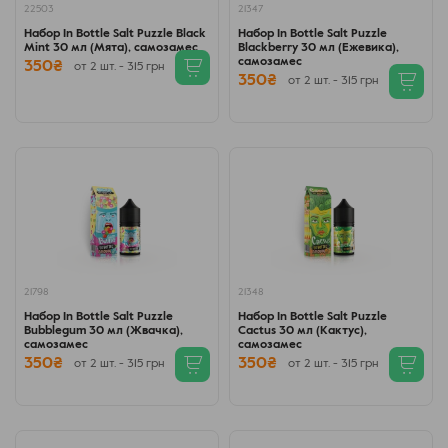
22503
21347
Набор In Bottle Salt Puzzle Black
Набор In Bottle Salt Puzzle
Mint 30 мл (Мята), самозамес
Blackberry 30 мл (Ежевика),
самозамес
350₴
от 2 шт. - 315 грн
350₴
от 2 шт. - 315 грн
21798
21348
Набор In Bottle Salt Puzzle
Набор In Bottle Salt Puzzle
Bubblegum 30 мл (Жвачка),
Cactus 30 мл (Кактус),
самозамес
самозамес
350₴
350₴
от 2 шт. - 315 грн
от 2 шт. - 315 грн