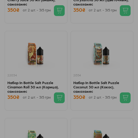
Cherry Juice 30 мл (Вишня),
Chrysantha 30 мл (Цветочный),
самозамес
самозамес
350₴
350₴
от 2 шт. - 315 грн
от 2 шт. - 315 грн
22034
21354
Набор In Bottle Salt Puzzle
Набор In Bottle Salt Puzzle
Cinamon Roll 30 мл (Корица),
Coconut 30 мл (Кокос),
самозамес
самозамес
350₴
350₴
от 2 шт. - 315 грн
от 2 шт. - 315 грн