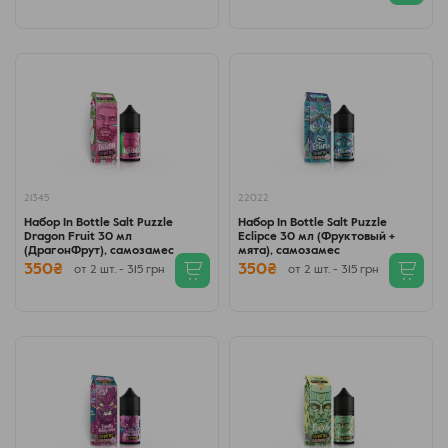
21345
22022
Набор In Bottle Salt Puzzle
Набор In Bottle Salt Puzzle
Dragon Fruit 30 мл
Eclipce 30 мл (Фруктовый +
(ДрагонФрут), самозамес
мята), самозамес
350₴
350₴
от 2 шт. - 315 грн
от 2 шт. - 315 грн