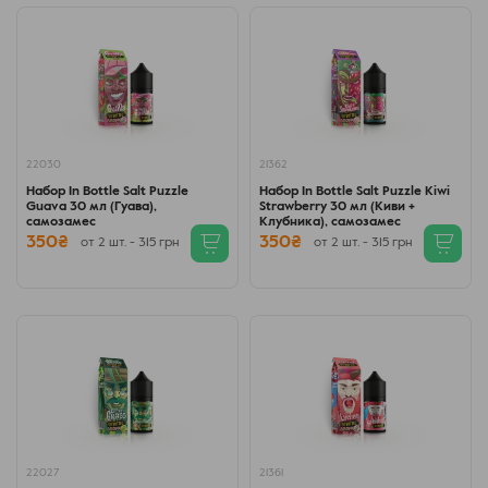
22030
21362
Набор In Bottle Salt Puzzle
Набор In Bottle Salt Puzzle Kiwi
Guava 30 мл (Гуава),
Strawberry 30 мл (Киви +
самозамес
Клубника), самозамес
350₴
350₴
от 2 шт. - 315 грн
от 2 шт. - 315 грн
22027
21361