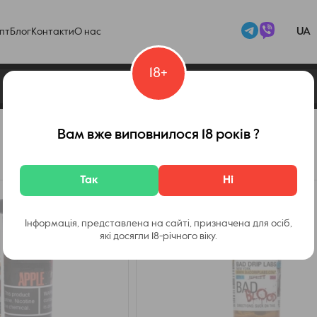
UA
пт
Блог
Контакти
О нас
18+
Вам вже виповнилося 18 років ?
Так
Ні
Інформація, представлена на сайті, призначена для осіб,
які досягли 18-річного віку.