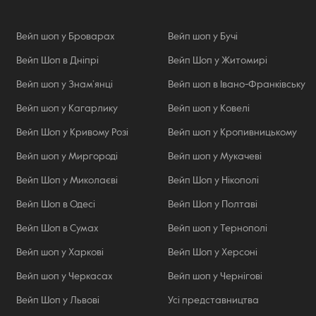
Вейп шоп у Броварах
Вейп шоп у Бучі
Вейп Шоп в Дніпрі
Вейп Шоп у Житомирі
Вейп шоп у Знам’янці
Вейп шоп в Івано-Франківську
Вейп шоп у Кагарлику
Вейп шоп у Ковелі
Вейп Шоп у Кривому Розі
Вейп шоп у Кропивницькому
Вейп шоп у Миргороді
Вейп шоп у Мукачеві
Вейп Шоп у Миколаєві
Вейп Шоп у Нікополі
Вейп Шоп в Одесі
Вейп Шоп у Полтаві
Вейп Шоп в Сумах
Вейп шоп у Тернополі
Вейп шоп у Харкові
Вейп Шоп у Херсоні
Вейп шоп у Черкасах
Вейп шоп у Чернігові
Вейп Шоп у Львові
Усі представництва