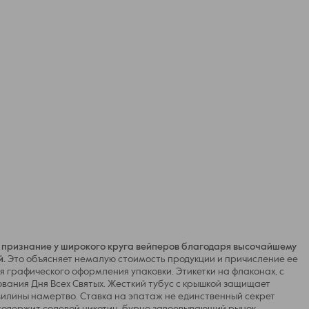
и признание у широкого круга вейперов благодаря высочайшему
й.
Это объясняет немалую стоимость продукции и причисление ее
 графического оформления упаковки. Этикетки на флаконах, с
вания Дня Всех Святых. Жесткий тубус с крышкой защищает
илины намертво. Ставка на эпатаж не единственный секрет