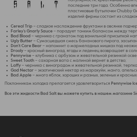
популярности, креативные ребята
последние три года. Особенно вп
пластиковые бутылочки Chubby Go
изделий фирмы состоит из сладко
Cereal Trip
– сладкое наслаждение фруктами в овсянке подчер
Farley’s Gnarly Sauce
– порадует тонким балансом между терпк
Bad Blood
– черника с гранатом под ванильной присыпкой нап
Ugly Butter
– Сумасшедшая смесь бананового пирога, засыпан
Don’t Care Bear
– напомнит о мармеладных мишках под неожид
Drooly
– красный виноград, ягоды и леденец возвращает в сол
Pennywise
– клубника с арбузом и жевательной резинкой осве
Sweet Tooth
– сахарная вата с малиной вернет в детство;
Laffy
– черника с виноградом и жевательной резинкой, терпк
God Nectar
– экзотический нектар из маракуйи, манго, апель
Bad Apple
– много яблок, хороших и разных, зеленых и красных
Поклонникам холодка прелагается удовлетвориться
Pennywise Ic
Все эти жидкости Bad Salt вы можете купить в нашем магазине Si