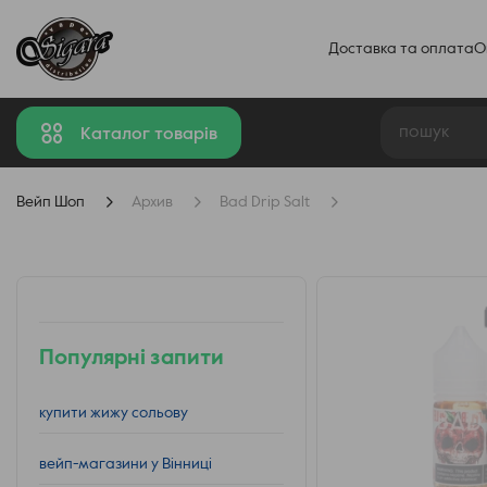
Доставка та оплата
О
Каталог товарів
Вейп Шоп
Архив
Bad Drip Salt
Популярні запити
купити жижу сольову
вейп-магазини у Вінниці