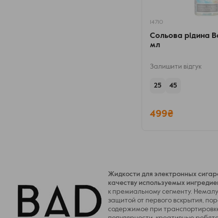
14710
Сольова рідина Ba
мл
Залишити відгук
25
45
499₴
Жидкости для электронных сигар
качеству используемых ингредие
к премиальному сегменту. Немалу
защитой от первого вскрытия, по
содержимое при транспортировке