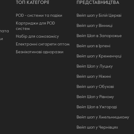
ТОП КАТЕГОРІЇ
ПРЕДСТАВНИЦТВА
POD - системи та подіки
Вейп шоп у Білій Церкві
Картриджи для POD
Вейп шоп у Вінниці
систем
плата
Вейп Шоп в Запорожье
Набір для самозамісу
ми
Електронні сигарети оптом
Вейп шоп в Ірпені
Безнікотинові одноразки
Вейп шоп у Кременчуці
Вейп Шоп у Луцьку
Вейп шоп у Ніжині
Вейп шоп у Обухові
Вейп Шоп у Рівному
Вейп Шоп в Ужгороді
Вейп шоп у Хмельницькому
Вейп шоп у Чернівцях