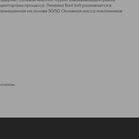
 содержит солевой никотин, бурно завоевывающий рынок
ициаторами процесса. Линейка Bad Salt разливается в
, замешанная на основе 50/50. Основная масса поклонников
нтолом.