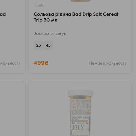
14495
Bad
Сольова рідина Bad Drip Salt Cereal
Trip 30 мл
Залишити відгук
25
45
499₴
 наявності
Немає в наявності