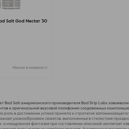
d Salt God Nectar 30
Немає в наявності
ет Bad Salt американского производителя Bad Drip Labs завоевал
нтов и оригинальной вкусовой полифонии создаваемых композици
ю роль в достижении успеха приняла и стратегия запоминающегося
ражают разнообразием сюжетов, выполненных в стилистике праздно
, а изощренная фантазия при составлении описаний заплетает изв