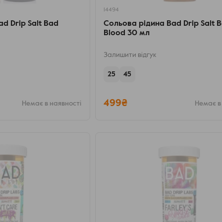
14494
d Drip Salt Bad
Сольова рідина Bad Drip Salt 
Blood 30 мл
Залишити відгук
25
45
499₴
Немає в наявності
Немає в