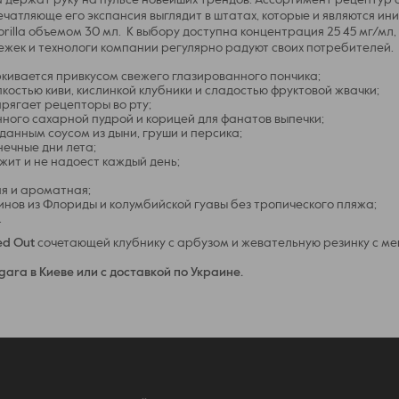
 держат руку на пульсе новейших трендов. Ассортимент рецептур
ечатляюще его экспансия выглядит в штатах, которые и являются ин
rilla объемом 30 мл. К выбору доступна концентрация 25 45 мг/мл
ежек и технологи компании регулярно радуют своих потребителей.
кивается привкусом свежего глазированного пончика;
остью киви, кислинкой клубники и сладостью фруктовой жвачки;
рягает рецепторы во рту;
ного сахарной пудрой и корицей для фанатов выпечки;
анным соусом из дыни, груши и персика;
нечные дни лета;
жит и не надоест каждый день;
ая и ароматная;
синов из Флориды и колумбийской гуавы без тропического пляжа;
.
ed Out
сочетающей клубнику с арбузом и жевательную резинку с ме
gara в Киеве или с доставкой по Украине.