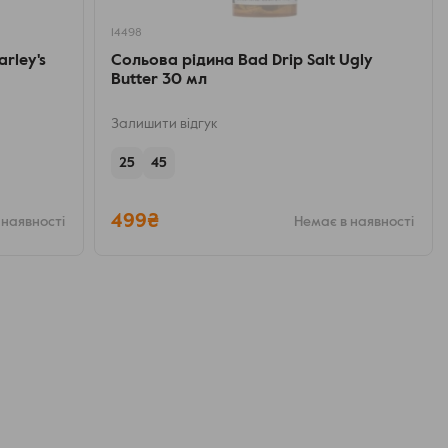
14498
arley's
Сольова рідина Bad Drip Salt Ugly
Butter 30 мл
Залишити відгук
25
45
499₴
 наявності
Немає в наявності