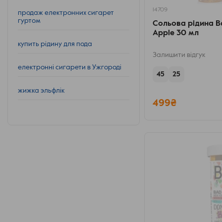
14709
продаж електронних сигарет
гуртом
Сольова рідина Ba
Apple 30 мл
купить рідину для пода
Залишити відгук
електронні сигарети в Ужгороді
45
25
жижка эльфлік
499₴