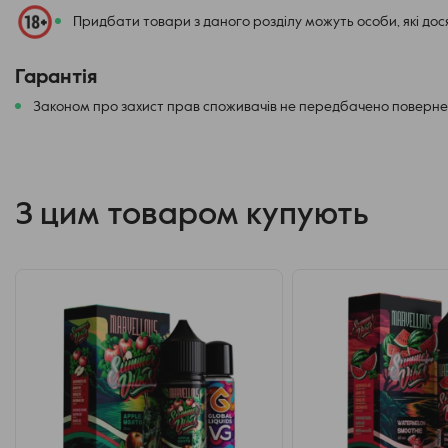
Важливо: перед кожним використанням обов'язково струшуйт
Придбати товари з даного розділу можуть особи, які до
компонентів.
Гарантія
Marvellous Max – це більше, ніж просто продукт: це витончений підх
Законом про захист прав споживачів не передбачено повернен
З цим товаром купують