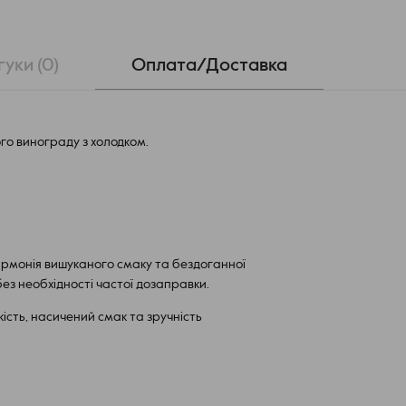
гуки (0)
Оплата/Доставка
го винограду з холодком.
армонія вишуканого смаку та бездоганної
без необхідності частої дозаправки.
кість, насичений смак та зручність