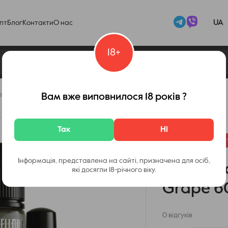
UA
пт
Блог
Контакти
О нас
18+
ack Grape 60 мл (Виноград), самозаміс
Вам вже виповнилося 18 років ?
Код товару:
23710
Так
Ні
Немає в наявност
Інформація, представлена на сайті, призначена для осіб,
Набір Ma
які досягли 18-річного віку.
Grape 6
0 відгуків