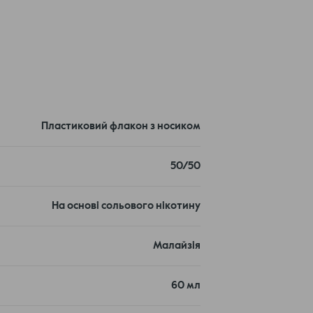
чутний нікотиновий удар, що ідеально
 комфортом. Оптимальне співвідношення
ається як у потужних модах, так і в
Пластиковий флакон з носиком
50/50
На основі сольового нікотину
Малайзія
60 мл
зберігає смак та аромат, щоб кожен вдих був