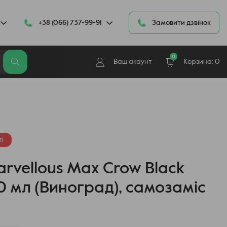
+38 (066) 737-99-91
Замовити дзвінок
0
Ваш акаунт
Корзина:
0
і
rvellous Max Crow Black
0 мл (Виноград), самозаміс