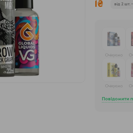
1
₴
від 2 шт. 
Очікуємо
О
Очікуємо
О
Повідомити п