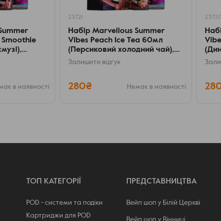
23721
2372
 Summer
Набір Marvellous Summer
Наб
 Smoothie
Vibes Peach Ice Tea 60мл
Vibe
музі),
(Персиковий холодний чай),
(Ди
самозаміс
Залишити відгук
Зали
280₴
28
має в наявності
Немає в наявності
ТОП КАТЕГОРІЇ
ПРЕДСТАВНИЦТВА
POD - системи та подіки
Вейп шоп у Білій Церкві
Картриджи для POD
Вейп шоп у Вінниці