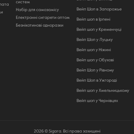
систем
плата
Вейп Шоп в Запорожье
Набір для самозамісу
ми
Електронні сигарети оптом
Вейп шоп в Ірпені
Безнікотинові одноразки
Вейп шоп у Кременчуці
Вейп Шоп у Луцьку
Вейп шоп у Ніжині
Вейп шоп у Обухові
Вейп Шоп у Рівному
Вейп Шоп в Ужгороді
Вейп шоп у Хмельницькому
Вейп шоп у Чернівцях
2026 © Sigara. Всі права захищені