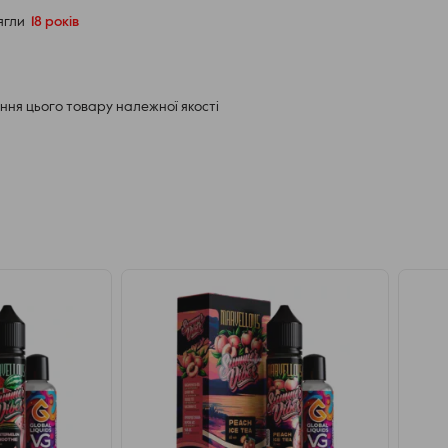
е флакон, щоб уникнути розшарування
сягли
18 років
ід до деталей, створений для вашої насолоди.
ня цього товару належної якості