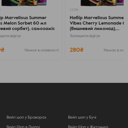
0
23718
ір Marvellous Summer
Набір Marvellous Summer
s Melon Sorbet 60 мл
Vibes Cherry Lemonade 6
невий сорбет), самозаміс
(Вишневий лимонад),
самозаміс
шити відгук
Залишити відгук
0₴
280₴
Немає в наявності
Немає в ная
Вейп шоп у Броварах
Вейп шоп у Бучі
Вейп Шоп в Дніпрі
Вейп Шоп у Житомирі