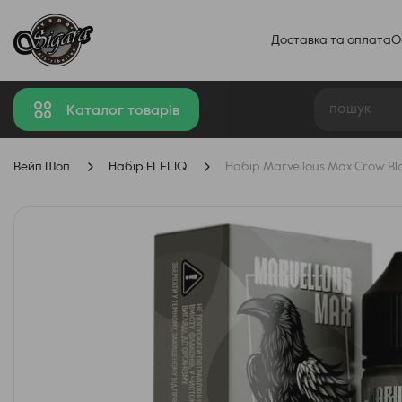
Доставка та оплата
О
Каталог товарів
Вейп Шоп
Набір ELFLIQ
Набір Marvellous Max Crow Bl