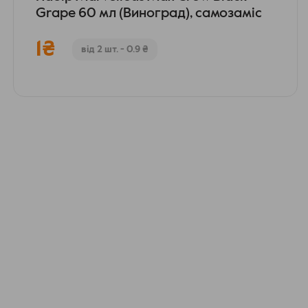
Grape 60 мл (Виноград), самозаміс
1
₴
від 2 шт. - 0.9 ₴