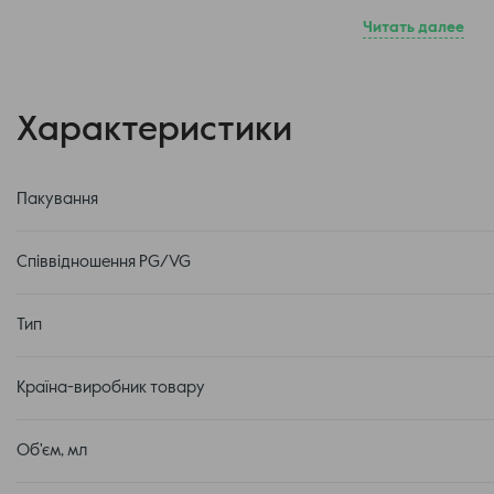
Ароматизатор 22 мл у флаконі 60 мл
Читать далее
Гліцерин 36 мл
Бустер 2 мл
Сольова основа з концентрацією 50 мг забезпечує м'який, але від
Характеристики
підходить тим, хто шукає ідеальний баланс між інтенсивністю та
VG/PG – 50/50 робить рідину універсальною — вона чудово розкрив
компактних подах.
Пакування
Співвідношення PG/VG
Тип
Країна-виробник товару
Об'єм, мл
Флакон виконаний із міцного та якісного пластику, який надійно 