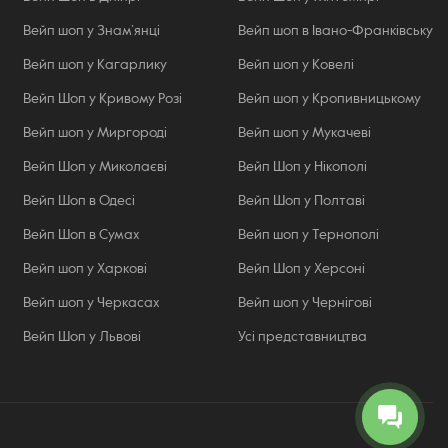
Вейп шоп у Знам’янці
Вейп шоп в Івано-Франківську
Вейп шоп у Кагарлику
Вейп шоп у Ковелі
Вейп Шоп у Кривому Розі
Вейп шоп у Кропивницькому
Вейп шоп у Миргороді
Вейп шоп у Мукачеві
Вейп Шоп у Миколаєві
Вейп Шоп у Нікополі
Вейп Шоп в Одесі
Вейп Шоп у Полтаві
Вейп Шоп в Сумах
Вейп шоп у Тернополі
Вейп шоп у Харкові
Вейп Шоп у Херсоні
Вейп шоп у Черкасах
Вейп шоп у Чернігові
Вейп Шоп у Львові
Усі представництва