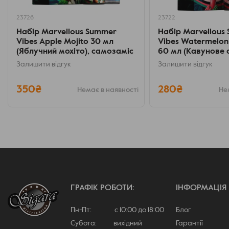
23726
23722
Набір Marvellous Summer
Набір Marvellous
Vibes Apple Mojito 30 мл
Vibes Watermelon
(Яблучний мохіто), самозаміс
60 мл (Кавунове с
самозаміс
Залишити відгук
Залишити відгук
350₴
280₴
Немає в наявності
Не
ГРАФІК РОБОТИ:
ІНФОРМАЦІЯ
Пн-Пт: с 10:00 до 18:00
Блог
Субота: вихідний
Гарантії