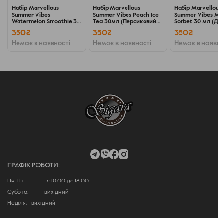
Набір Marvellous
Набір Marvellous
Набір Marvello
Summer Vibes
Summer Vibes Peach Ice
Summer Vibes 
Watermelon Smoothie 30
Tea 30мл (Персиковий
Sorbet 30 мл (
мл (Кавуновий смузі),
холодний чай),
сорбет), самоз
350₴
350₴
350₴
самозаміс
самозаміс
Немає в наявності
Немає в наявності
Немає в наяв
ГРАФІК РОБОТИ:
Пн-Пт: с 10:00 до 18:00
Субота: вихідний
Неділя: вихідний