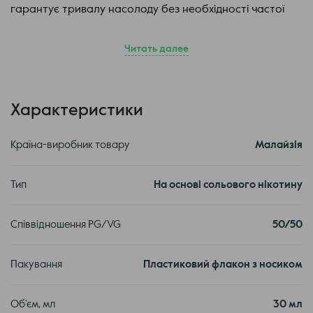
гарантує тривалу насолоду без необхідності частої
заміни.
Читать далее
Набори Marvellous Max – чудовий вибір для тих, хто
цінує якість, смак та зручність у використанні
подсистем.
Характеристики
Країна-виробник товару
Малайзія
Тип
На основі сольового нікотину
Сольова основа нікотину в концентрації 50 мг
Співвідношення PG/VG
50/50
забезпечує плавний і насичений нікотиновий удар, що
ідеально підходить для тих, хто шукає баланс між
Пакування
Пластиковий флакон з носиком
інтенсивністю та комфортом. Співвідношення VG/PG –
50/50 – робить рідину універсальною для різних типів
Об'єм, мл
30 мл
пристроїв, будь то потужні моди або компактні