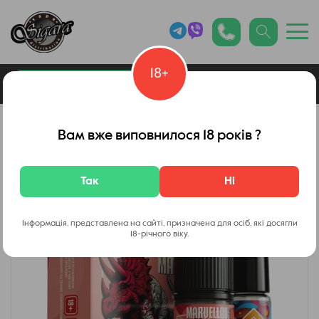
18+
0
Каталог товарів
Вейп Шоп
Вам вже виповнилося 18 років ?
Так
Ні
Інформація, представлена на сайті, призначена для осіб, які досягли
18-річного віку.