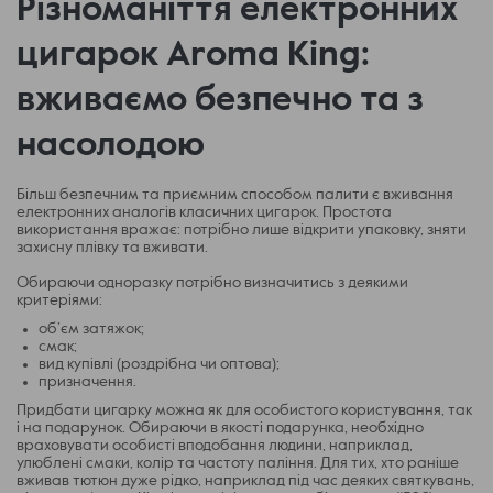
Різноманіття електронних
цигарок Aroma King:
вживаємо безпечно та з
насолодою
Більш безпечним та приємним способом палити є вживання
електронних аналогів класичних цигарок. Простота
використання вражає: потрібно лише відкрити упаковку, зняти
захисну плівку та вживати.
Обираючи одноразку потрібно визначитись з деякими
критеріями:
об’єм затяжок;
смак;
вид купівлі (роздрібна чи оптова);
призначення.
Придбати цигарку можна як для особистого користування, так
і на подарунок. Обираючи в якості подарунка, необхідно
враховувати особисті вподобання людини, наприклад,
улюблені смаки, колір та частоту паління. Для тих, хто раніше
вживав тютюн дуже рідко, наприклад під час деяких святкувань,