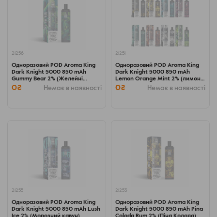
21256
21251
Одноразовий POD Aroma King
Одноразовий POD Aroma King
Dark Knight 5000 850 mAh
Dark Knight 5000 850 mAh
Gummy Bear 2% (Желейні
Lemon Orange Mint 2% (лимон з
ведмедики)
апельсином і м'ятою)
0₴
0₴
Немає в наявності
Немає в наявності
21255
21253
Одноразовий POD Aroma King
Одноразовий POD Aroma King
Dark Knight 5000 850 mAh Lush
Dark Knight 5000 850 mAh Pina
Ice 2% (Морозний кавун)
Colada Rum 2% (Піна Колада)