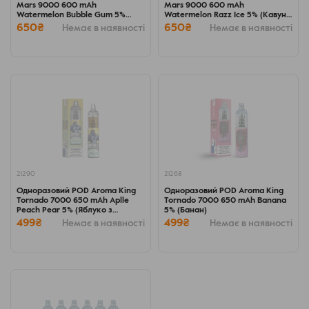
Mars 9000 600 mAh
Mars 9000 600 mAh
Watermelon Bubble Gum 5%
Watermelon Razz Ice 5% (Кавун +
(Кавунова жуйка)
блакитна малина)
650₴
650₴
Немає в наявності
Немає в наявності
21290
21268
Одноразовий POD Aroma King
Одноразовий POD Aroma King
Tornado 7000 650 mAh Aplle
Tornado 7000 650 mAh Banana
Peach Pear 5% (Яблуко з
5% (Банан)
персиком та грушею)
499₴
499₴
Немає в наявності
Немає в наявності