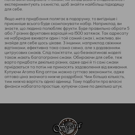
експериментують з ємністю, щоб знайти найбільш підходящу
для себе.
Якщо мета придбання полягає в подарунку, то вигідніше і
приємніше всього буде скомпонувати набір. Наприклад, ви
знаєте, що людина полюбляє фрукти. Буде правильно обрати 5
або 7 різних фруктових варіацій на 1500 затяжок. Так адресату
не набридне вживати один і той самий смак і, можливо, він
знайде для себе щось цікаве. З іншими, наприклад свіжими
відтінками, ефективна така сама схема, але з додаванням
цитрусових смаків. Слід пам’ятати, що безнікотинові моделі
також мають багатогранні смаки. Обираючи для себе, теж
варто придбати декілька різних, адже одні й ті самі смаки
приїдаються та потім не приносять задоволення від вживання.
Купуючи Aroma King оптом можна суттєво зекономити, адже
оптова ціна значного нижче роздрібної. Чим більша кількість,
тим нижча вартість однієї одиниці. Тому подбати про власні
фінанси набагато простіше, купуючи саме по декілька штук.