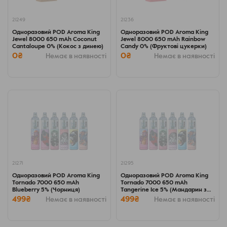
21249
21236
Одноразовий POD Aroma King
Одноразовий POD Aroma King
Jewel 8000 650 mAh Coconut
Jewel 8000 650 mAh Rainbow
Cantaloupe 0% (Кокос з динею)
Candy 0% (Фруктові цукерки)
0₴
0₴
Немає в наявності
Немає в наявності
21271
21295
Одноразовий POD Aroma King
Одноразовий POD Aroma King
Tornado 7000 650 mAh
Tornado 7000 650 mAh
Blueberry 5% (Чорниця)
Tangerine Ice 5% (Мандарин з
льодом)
499₴
499₴
Немає в наявності
Немає в наявності