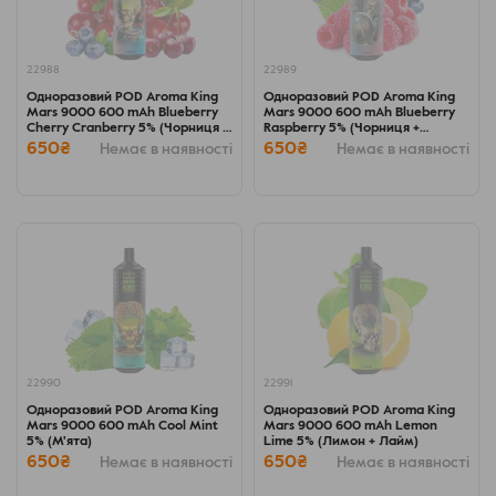
22988
22989
Одноразовий POD Aroma King
Одноразовий POD Aroma King
Mars 9000 600 mAh Blueberry
Mars 9000 600 mAh Blueberry
Cherry Cranberry 5% (Чорниця +
Raspberry 5% (Чорниця +
Вишня + Журавлина)
Малина)
650₴
650₴
Немає в наявності
Немає в наявності
22990
22991
Одноразовий POD Aroma King
Одноразовий POD Aroma King
Mars 9000 600 mAh Cool Mint
Mars 9000 600 mAh Lemon
5% (М'ята)
Lime 5% (Лимон + Лайм)
650₴
650₴
Немає в наявності
Немає в наявності