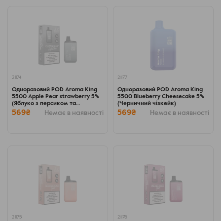
21174
21177
Одноразовий POD Aroma King
Одноразовий POD Aroma King
5500 Apple Pear strawberry 5%
5500 Blueberry Cheesecake 5%
(Яблуко з персиком та
(Черничний чізкейк)
полуницею)
569₴
569₴
Немає в наявності
Немає в наявності
21175
21176