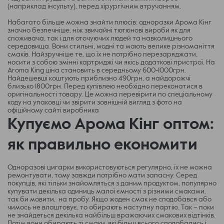
(наприклад інсульту), перед хірургічним втручанням.
Набагато більше можна знайти плюсів: одноразки Арома Кінг
значно безпечніше, ніж звичайні тютюнові вироби як для
споживача, так і для оточуючих людей та навколишнього
середовища. Вони стильні, модні та мають велике різноманіття
смаків. Найзручніше те, що їх не потрібно перезаряджати,
носити з собою змінні картриджі чи якісь додаткові пристрої. На
Aroma King ціна становить в середньому 600-1000грн.
Найдешевші коштують приблизно 490грн, а найдорожчі
близько 1800грн. Перед купівлею необхідно переконатися в
оригінальності товару. Це можна перевірити по спеціальному
коду на упаковці чи звірити зовнішній вигляд з фото на
офіційному сайті виробника
Купуємо Арома Кінг оптом:
як правильно економити
Одноразові цигарки використовуються регулярно, їх не можна
ремонтувати, тому завжди потрібно мати запасну. Серед
покупців, які тільки знайомляться з даним продуктом, популярно
купувати декілька одиниць малої ємності з різними смаками,
так би мовити, на пробу. Якщо жоден смак не сподобався або
чимось не влаштовує, то обирають наступну партію. Так – поки
не знайдеться декілька найбільш вражаючих смакових відтінків.
Потім вони обирають ті смаки, які більш всього сподобались і