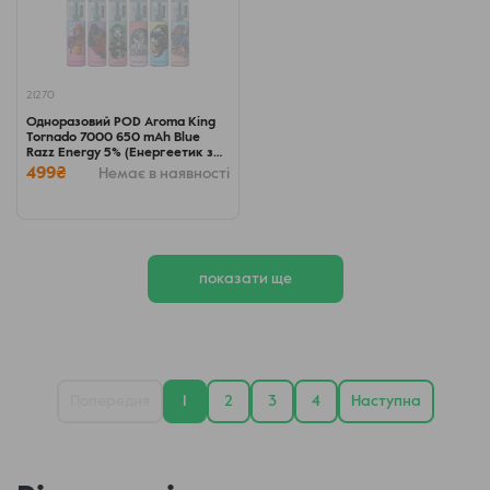
21270
Одноразовий POD Aroma King
Tornado 7000 650 mAh Blue
Razz Energy 5% (Енергеетик з
блакитною малиною)
499₴
Немає в наявності
показати ще
Попередня
1
2
3
4
Наступна