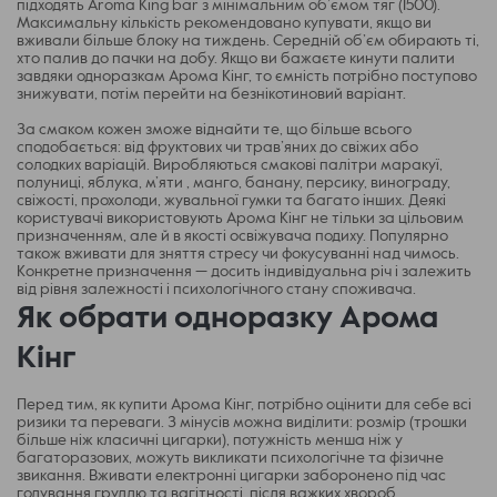
підходять Aroma King bar з мінімальним об’ємом тяг (1500).
Максимальну кількість рекомендовано купувати, якщо ви
вживали більше блоку на тиждень. Середній об’єм обирають ті,
хто палив до пачки на добу. Якщо ви бажаєте кинути палити
завдяки одноразкам Арома Кінг, то ємність потрібно поступово
знижувати, потім перейти на безнікотиновий варіант.
За смаком кожен зможе віднайти те, що більше всього
сподобається: від фруктових чи трав’яних до свіжих або
солодких варіацій. Виробляються смакові палітри маракуї,
полуниці, яблука, м’яти , манго, банану, персику, винограду,
свіжості, прохолоди, жувальної гумки та багато інших. Деякі
користувачі використовують Арома Кінг не тільки за цільовим
призначенням, але й в якості освіжувача подиху. Популярно
також вживати для зняття стресу чи фокусуванні над чимось.
Конкретне призначення — досить індивідуальна річ і залежить
від рівня залежності і психологічного стану споживача.
Як обрати одноразку Арома
Кінг
Перед тим, як купити Арома Кінг, потрібно оцінити для себе всі
ризики та переваги. З мінусів можна виділити: розмір (трошки
більше ніж класичні цигарки), потужність менша ніж у
багаторазових, можуть викликати психологічне та фізичне
звикання. Вживати електронні цигарки заборонено під час
годування груддю та вагітності, після важких хвороб