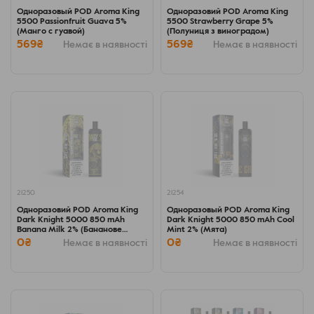
Одноразовый POD Aroma King
Одноразовий POD Aroma King
5500 Passionfruit Guava 5%
5500 Strawberry Grape 5%
(Манго с гуавой)
(Полуниця з виноградом)
569₴
569₴
Немає в наявності
Немає в наявності
21250
21254
Одноразовий POD Aroma King
Одноразовый POD Aroma King
Dark Knight 5000 850 mAh
Dark Knight 5000 850 mAh Cool
Banana Milk 2% (Бананове
Mint 2% (Мята)
молоко)
0₴
0₴
Немає в наявності
Немає в наявності