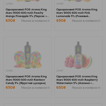
22994
22995
Одноразовий POD Aroma King
Одноразовий POD Aroma King
Mars 9000 600 mAh Peachy
Mars 9000 600 mAh Pink
Mango Pineapple 5% (Персик +
Lemonade 5% (Рожевий
Манго + Ананас)
лимонад)
650₴
650₴
Немає в наявності
Немає в наявності
22996
22997
Одноразовий POD Aroma King
Одноразовий POD Aroma King
Mars 9000 600 mAh Rainbow
Mars 9000 600 mAh Raspberry
Candy 5% (Фруктові цукерки)
Watermelon 5% (Малина +
Кавун)
650₴
650₴
Немає в наявності
Немає в наявності