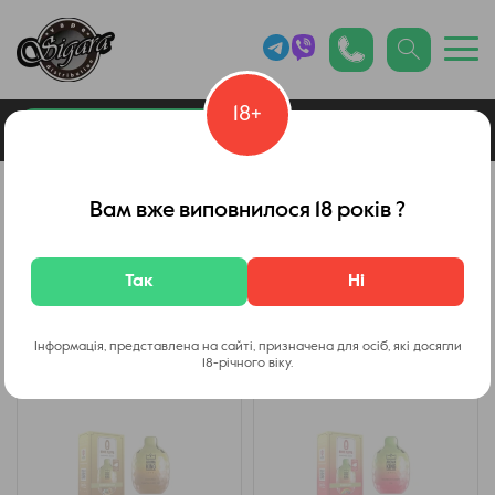
18+
0
Каталог товарів
Архив
Вам вже виповнилося 18 років ?
Одноразки Aroma King / Арома Кінг
Так
Ні
Фільтр
Інформація, представлена на сайті, призначена для осіб, які досягли
18-річного віку.