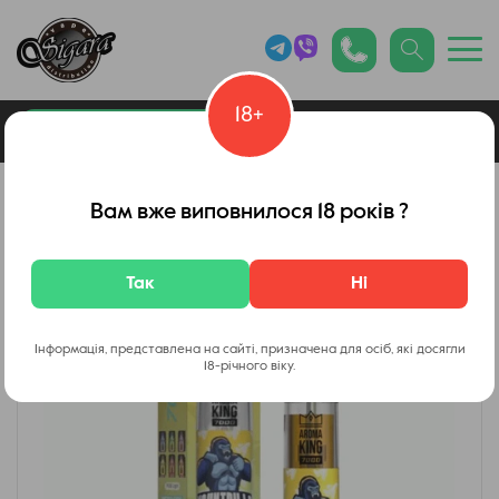
18+
0
Каталог товарів
Вейп Шоп
Вам вже виповнилося 18 років ?
Так
Ні
Інформація, представлена на сайті, призначена для осіб, які досягли
18-річного віку.