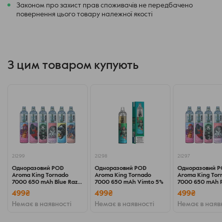
Законом про захист прав споживачів не передбачено
повернення цього товару належної якості
З цим товаром купують
21299
21298
21297
Одноразовий POD
Одноразовий POD
Одноразовий 
Aroma King Tornado
Aroma King Tornado
Aroma King Tor
7000 650 mAh Blue Razz
7000 650 mAh Vimto 5%
7000 650 mAh 
Lemonade 5% (Лимонад
Mango 5% (Пер
499₴
499₴
499₴
з блакитної малини)
манго)
Немає в наявності
Немає в наявності
Немає в наяв