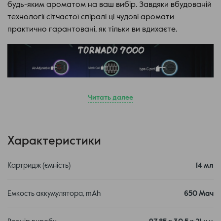
будь-яким ароматом на ваш вибір. Завдяки вбудованій
технології сітчастої спіралі ці чудові аромати
практично гарантовані, як тільки ви вдихаєте.
Читать далее
Характеристики
З внутрішньою батареєю ємністю 850 мАг і 14 мл
попередньо заповненої рідини для електронних
Картридж (ємність)
14 мл
сигарет, що не містить нікотину, Aroma King Tornado
працює приблизно на 7000 затяжок довше, ніж
Емкость аккумулятора, mAh
650 Мач
середній одноразовий пристрій. Щоразу, коли ви
робите затягування, в нижній частині пристрою