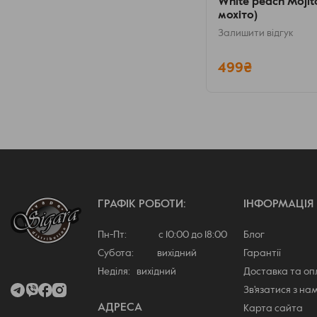
White peach Moji
мохіто)
Залишити відгук
499₴
ГРАФІК РОБОТИ:
ІНФОРМАЦІЯ
Пн-Пт: с 10:00 до 18:00
Блог
Субота: вихідний
Гарантії
Неділя: вихідний
Доставка та о
Зв'язатися з на
АДРЕСА
Карта сайта