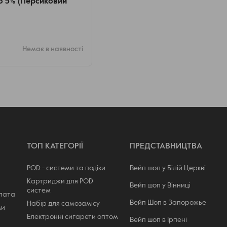
to 5% (Персиковий
Немає в наявності
ТОП КАТЕГОРІЇ
ПРЕДСТАВНИЦТВА
POD - системи та подіки
Вейп шоп у Білій Церкві
Картриджи для POD
Вейп шоп у Вінниці
систем
плата
Вейп Шоп в Запорожье
Набір для самозамісу
ми
Електронні сигарети оптом
Вейп шоп в Ірпені