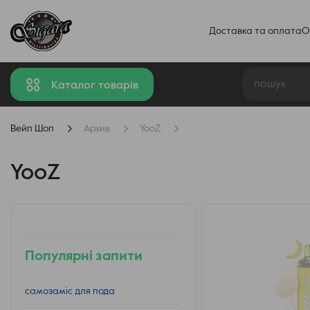
Доставка та оплата
О
Каталог товарів
Вейп Шоп
Архив
YooZ
YooZ
Популярні запити
самозаміс для пода