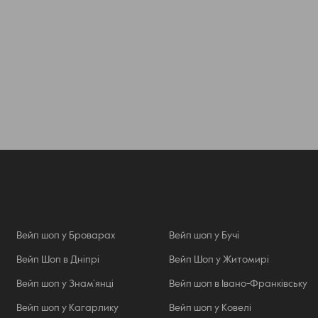
Вейп шоп у Броварах
Вейп шоп у Бучі
Вейп Шоп в Дніпрі
Вейп Шоп у Житомирі
Вейп шоп у Знам’янці
Вейп шоп в Івано-Франківську
Вейп шоп у Кагарлику
Вейп шоп у Ковелі