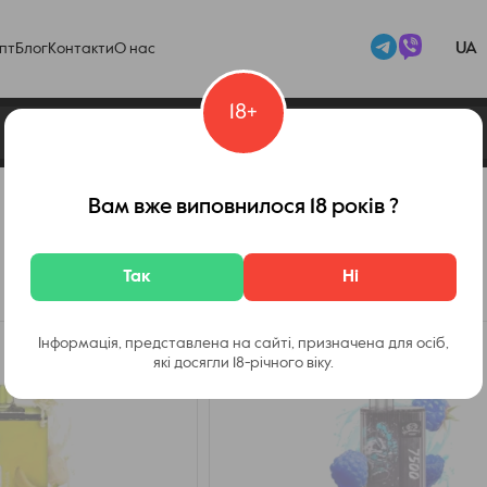
UA
пт
Блог
Контакти
О нас
18+
Вам вже виповнилося 18 років ?
Так
Ні
Інформація, представлена на сайті, призначена для осіб,
які досягли 18-річного віку.