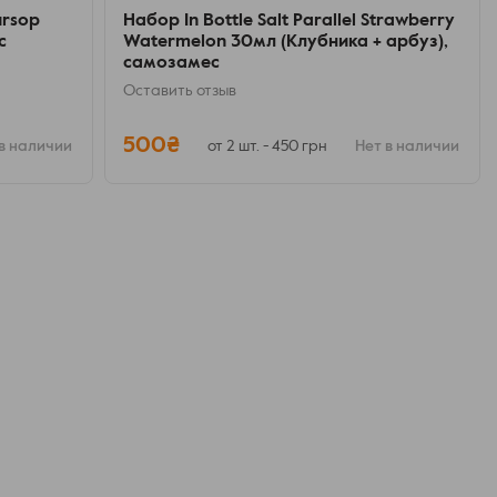
ursop
Набор In Bottle Salt Parallel Strawberry
с
Watermelon 30мл (Клубника + арбуз),
самозамес
Оставить отзыв
500₴
в наличии
от 2 шт. - 450 грн
Нет в наличии