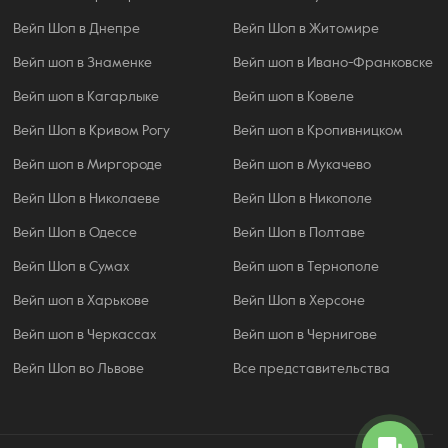
Вейп Шоп в Днепре
Вейп Шоп в Житомире
Вейп шоп в Знаменке
Вейп шоп в Ивано-Франковске
Вейп шоп в Кагарлыке
Вейп шоп в Ковеле
Вейп Шоп в Кривом Рогу
Вейп шоп в Кропивницком
Вейп шоп в Миргороде
Вейп шоп в Мукачево
Вейп Шоп в Николаеве
Вейп Шоп в Никополе
Вейп Шоп в Одессе
Вейп Шоп в Полтаве
Вейп Шоп в Сумах
Вейп шоп в Тернополе
Вейп шоп в Харькове
Вейп Шоп в Херсоне
Вейп шоп в Черкассах
Вейп шоп в Чернигове
Вейп Шоп во Львове
Все представительства