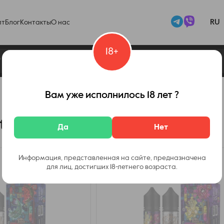
RU
пт
Блог
Контакты
О нас
18+
Набор In Bottle Parallel
Вам уже исполнилось 18 лет ?
le Salt Parallel ( Малайзия)
Да
Нет
Информация, представленная на сайте, предназначена
для лиц, достигших 18-летнего возраста.