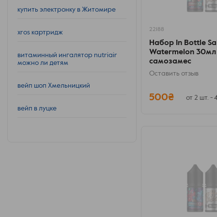
купить электронку в Житомире
22188
xros картридж
Набор In Bottle Sal
Watermelon 30мл 
витаминный ингалятор nutriair
самозамес
можно ли детям
Оставить отзыв
вейп шоп Хмельницкий
500₴
от 2 шт. -
вейп в луцке