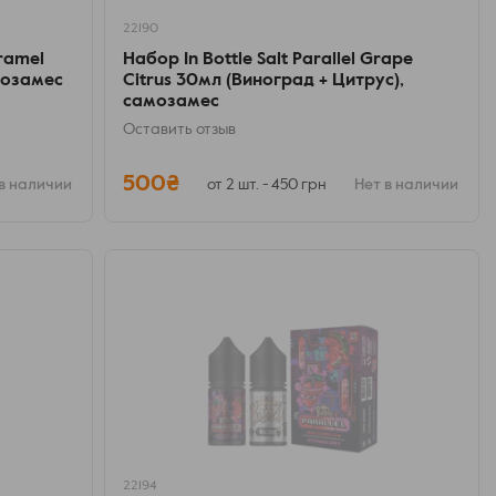
22190
aramel
Набор In Bottle Salt Parallel Grape
мозамес
Citrus 30мл (Виноград + Цитрус),
самозамес
Оставить отзыв
500₴
в наличии
от 2 шт. - 450 грн
Нет в наличии
22194