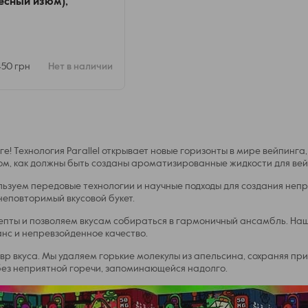
весный изюм),
 450 грн
Нет в наличии
ге! Технология Parallel открывает новые горизонты в мире вейпинг
ом, как должны быть созданы ароматизированные жидкости для вей
ользуем передовые технологии и научные подходы для создания неп
неповторимый вкусовой букет.
епты и позволяем вкусам собираться в гармоничный ансамбль. Наш
нс и непревзойденное качество.
 вкуса. Мы удаляем горькие молекулы из апельсина, сохраняя при 
 без неприятной горечи, запоминающейся надолго.