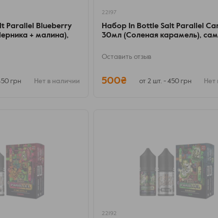
22197
lt Parallel Blueberry
Набор In Bottle Salt Parallel C
Черника + малина),
30мл (Соленая карамель), са
Оставить отзыв
500₴
 450 грн
Нет в наличии
от 2 шт. - 450 грн
Нет 
22192