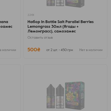
22191
anana
Набор In Bottle Salt Parallel Berries
мозамес
Lemongrass 30мл (Ягоды +
Лемонграсс), самозамес
Оставить отзыв
500₴
в наличии
от 2 шт. - 450 грн
Нет в наличии