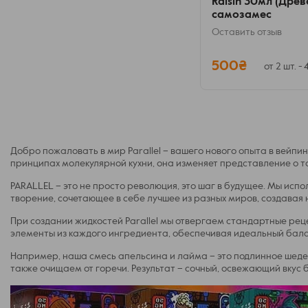
Raisin 30мл (Дре
самозамес
Оставить отзыв
500₴
от 2 шт. -
Добро пожаловать в мир Parallel – вашего нового опыта в вейпин
принципах молекулярной кухни, она изменяет представление о т
PARALLEL – это не просто революция, это шаг в будущее. Мы исп
творение, сочетающее в себе лучшее из разных миров, создавая 
При создании жидкостей Parallel мы отвергаем стандартные рец
элементы из каждого ингредиента, обеспечивая идеальный бала
Например, наша смесь апельсина и лайма – это подлинное шедевр
также очищаем от горечи. Результат – сочный, освежающий вкус