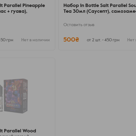
lt Parallel Pineapple
Набор In Bottle Salt Parallel So
с + гуава),
Tea 30мл (Саусепт), самозаме
Оставить отзыв
500₴
 450 грн
Нет в наличии
от 2 шт. - 450 грн
Нет 
lt Parallel Wood