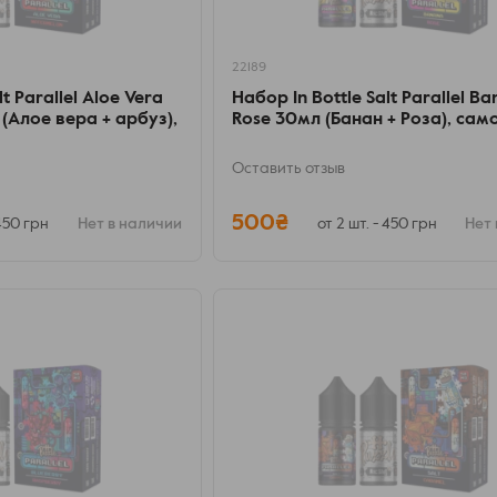
22189
t Parallel Aloe Vera
Набор In Bottle Salt Parallel B
(Алое вера + арбуз),
Rose 30мл (Банан + Роза), са
Оставить отзыв
500₴
 450 грн
Нет в наличии
от 2 шт. - 450 грн
Нет 