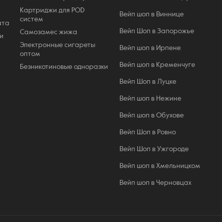
Картриджи для POD
Вейп шоп в Виннице
систем
ата
Вейп Шоп в Запорожье
Самозамес жижа
и
Электронные сигареты
Вейп шоп в Ирпене
оптом
Вейп шоп в Кременчуге
Безникотиновые одноразки
Вейп Шоп в Луцке
Вейп шоп в Нежине
Вейп шоп в Обухове
Вейп Шоп в Ровно
Вейп Шоп в Ужгороде
Вейп шоп в Хмельницком
Вейп шоп в Черновцах