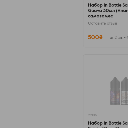
Набор In Bottle Sa
Guava 30мл (Анана
самозамес
Оставить отзыв
500₴
от 2 шт. -
22196
Набор In Bottle Sa