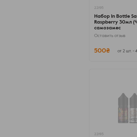
22195
Набор In Bottle Sa
Raspberry 30мл (
самозамес
Оставить отзыв
500₴
от 2 шт. -
22193