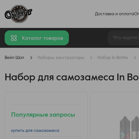
Доставка и оплата
О
Каталог товаров
Вейп Шоп
Наборы, конструкторы
Набор In Bottle
Набор для самозамеса In Bott
Популярные запросы
купить для самозамеса