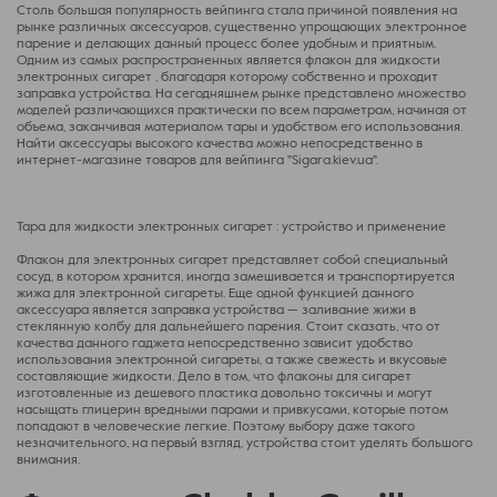
Столь большая популярность вейпинга стала причиной появления на
рынке различных аксессуаров, существенно упрощающих электронное
парение и делающих данный процесс более удобным и приятным.
Одним из самых распространенных является флакон для жидкости
электронных сигарет , благодаря которому собственно и проходит
заправка устройства. На сегодняшнем рынке представлено множество
моделей различающихся практически по всем параметрам, начиная от
объема, заканчивая материалом тары и удобством его использования.
Найти аксессуары высокого качества можно непосредственно в
интернет-магазине товаров для вейпинга "Sigara.kiev.ua".
Тара для жидкости электронных сигарет : устройство и применение
Флакон для электронных сигарет представляет собой специальный
сосуд, в котором хранится, иногда замешивается и транспортируется
жижа для электронной сигареты. Еще одной функцией данного
аксессуара является заправка устройства — заливание жижи в
стеклянную колбу для дальнейшего парения. Стоит сказать, что от
качества данного гаджета непосредственно зависит удобство
использования электронной сигареты, а также свежесть и вкусовые
составляющие жидкости. Дело в том, что флаконы для сигарет
изготовленные из дешевого пластика довольно токсичны и могут
насыщать глицерин вредными парами и привкусами, которые потом
попадают в человеческие легкие. Поэтому выбору даже такого
незначительного, на первый взгляд, устройства стоит уделять большого
внимания.