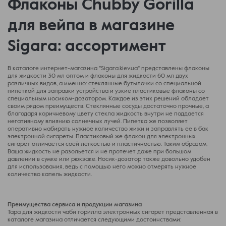
Флаконы Chubby Gorilla
для вейпа в магазине
Sigara: ассортимент
В каталоге интернет-магазина "Sigara.kiev.ua" представлены флаконы
для жидкости 30 мл оптом и флаконы для жидкости 60 мл двух
различных видов, а именно: стеклянные бутылочки со специальной
пипеткой для заправки устройства и узкие пластиковые флаконы со
специальным носиком-дозатором. Каждое из этих решений обладает
своим рядом преимуществ. Стеклянные сосуды достаточно прочные, а
благодаря коричневому цвету стекла жидкость внутри не поддается
негативному влиянию солнечных лучей. Пипетка же позволяет
оперативно набирать нужное количество жижи и заправлять ее в бак
электронной сигареты. Пластиковый же флакон для электронных
сигарет отличается соей легкостью и пластичностью. Таким образом,
Ваша жидкость не разольется и не протечет даже при большом
давлении в сумке или рюкзаке. Носик-дозатор также довольно удобен
для использования, ведь с помощью него можно отмерять нужное
количество капель жидкости.
Преимущества сервиса и продукции магазина
Тара для жидкости чаби горилла электронных сигарет представленная в
каталоге магазина отличается следующими достоинствами: