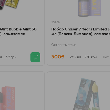
23959
Mint Bubble Mint 30
Набор Chaser 7 Years Limited 
), самозамес
мл (Персик Лимонад), самоза
Оставить отзыв
300₴
т. - 315 грн
от 2 шт. - 270 грн
Нет 