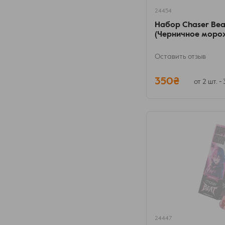
24454
Набор Chaser Beat
(Черничное моро
Оставить отзыв
350₴
от 2 шт. -
24447