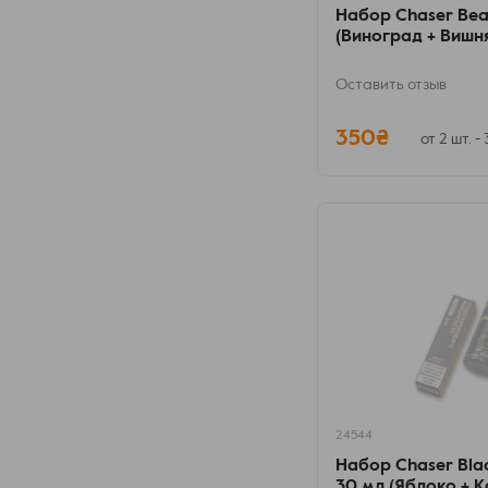
Набор Chaser Bea
(Виноград + Вишн
Оставить отзыв
350₴
от 2 шт. -
24544
Набор Chaser Blac
30 мл (Яблоко + К