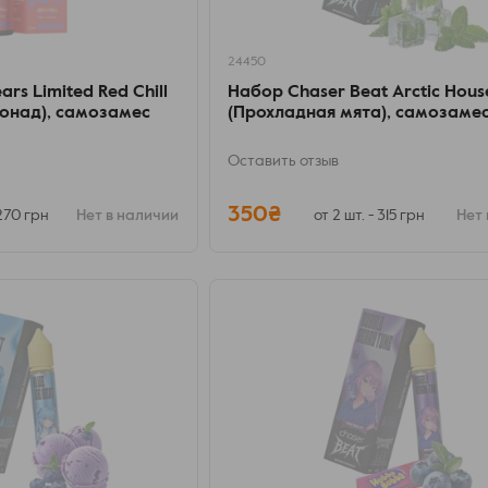
24450
rs Limited Red Chill
Набор Chaser Beat Arctic Hous
онад), самозамес
(Прохладная мята), самозаме
Оставить отзыв
350₴
 270 грн
Нет в наличии
от 2 шт. - 315 грн
Нет 