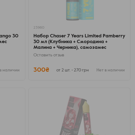
23960
Jango 30
Набор Chaser 7 Years Limited Pamberry
мес
30 мл (Клубника + Смородина +
Малина + Черника), самозамес
Оставить отзыв
300₴
в наличии
от 2 шт. - 270 грн
Нет в наличии