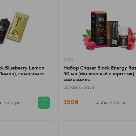
22702
ck Blueberry Lemon
Набор Chaser Black Energy Ra
 Лимон), самозамес
30 мл (Малиновый енергетик),
самозамес
Оставить отзыв
350₴
т. - 315 грн
от 2 шт. - 315 грн