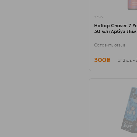
23961
Набор Chaser 7 Yea
30 мл (Арбуз Лим
Оставить отзыв
300₴
от 2 шт. -