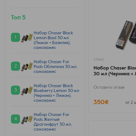
Топ 5
Набор Chaser Black
1
Lemon Basil 30 мл
(Лимон + Базилик),
самозамес
23942
Набор Chaser For
2
Pods Облипиха 30 мл,
Набор Chaser Bla
самозамес
30 мл (Черника +
Набор Chaser Black
Оставить отзыв
3
Blueberry Lemon 30 мл
(Черника + Лимон),
самозамес
350₴
от 2 ш
Набор Chaser For
4
Pods Желтый
Драгонфрут 30 мл,
самозамес