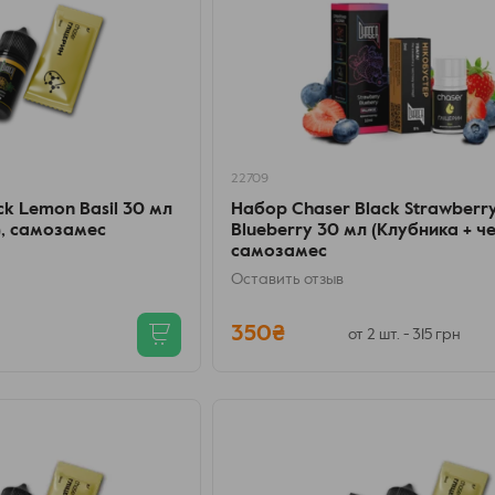
22709
k Lemon Basil 30 мл
Набор Chaser Black Strawberr
), самозамес
Blueberry 30 мл (Клубника + ч
самозамес
Оставить отзыв
350₴
от 2 шт. - 315 грн