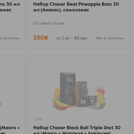
no 30 мл
Набор Chaser Beat Pineapple Bass 30
замес
мл (Ананас), самозамес
Оставить отзыв
350₴
в наличии
от 2 шт. - 315 грн
Нет в наличии
23178
 (Манго +
Набор Chaser Black Bali Triple Shot 30
мес
мл (Манго + Маракуя + Апельсин),