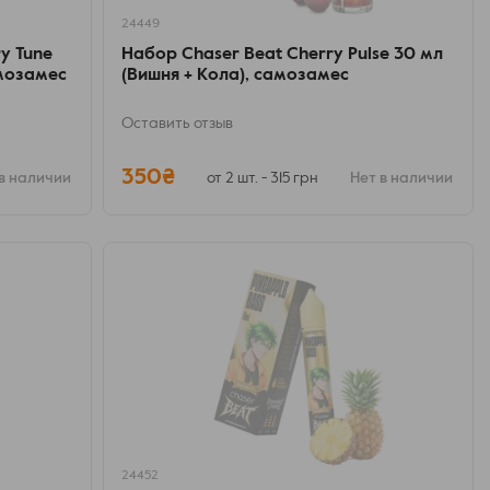
24449
y Tune
Набор Chaser Beat Cherry Pulse 30 мл
амозамес
(Вишня + Кола), самозамес
Оставить отзыв
350₴
в наличии
от 2 шт. - 315 грн
Нет в наличии
24452