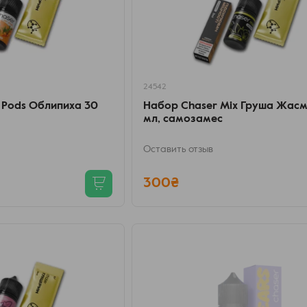
24542
 Pods Облипиха 30
Набор Chaser Mix Груша Жасм
мл, самозамес
Оставить отзыв
300₴