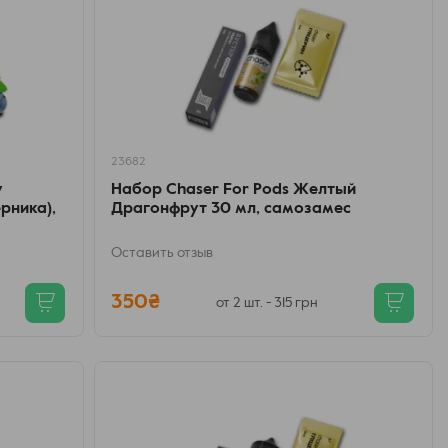
23682
y
Набор Chaser For Pods Желтый
ерника),
Драгонфрут 30 мл, самозамес
Оставить отзыв
350₴
от 2 шт. - 315 грн