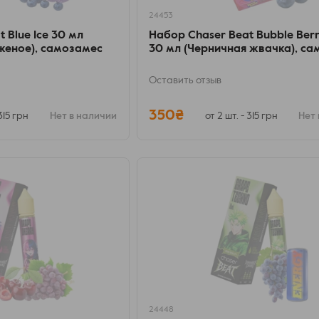
24453
 Blue Ice 30 мл
Набор Chaser Beat Bubble Berr
женое), самозамес
30 мл (Черничная жвачка), с
Оставить отзыв
350₴
 315 грн
Нет в наличии
от 2 шт. - 315 грн
Нет 
24448