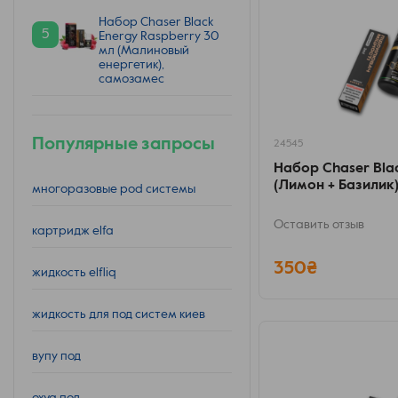
Набор Chaser Black
5
Energy Raspberry 30
мл (Малиновый
енергетик),
самозамес
Популярные запросы
24545
Набор Chaser Blac
(Лимон + Базилик
многоразовые pod системы
Оставить отзыв
картридж elfa
350₴
жидкость elfliq
жидкость для под систем киев
вупу под