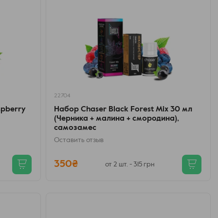
22704
spberry
Набор Chaser Black Forest Mix 30 мл
(Черника + малина + смородина),
самозамес
Оставить отзыв
350₴
от 2 шт. - 315 грн