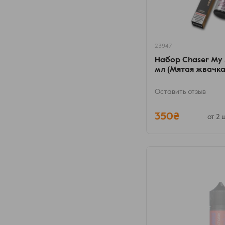
23947
Набор Chaser My 
мл (Мятая жвачка
Оставить отзыв
350₴
от 2 ш