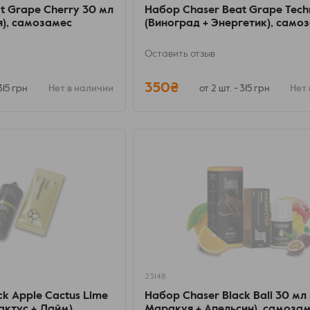
t Grape Cherry 30 мл
Набор Chaser Beat Grape Tech
я), самозамес
(Виноград + Энергетик), само
Оставить отзыв
350₴
 315 грн
Нет в наличии
от 2 шт. - 315 грн
Нет 
23148
k Apple Cactus Lime
Набор Chaser Black Bali 30 мл
актус + Лайм),
Маракуя + Апельсин), самоза