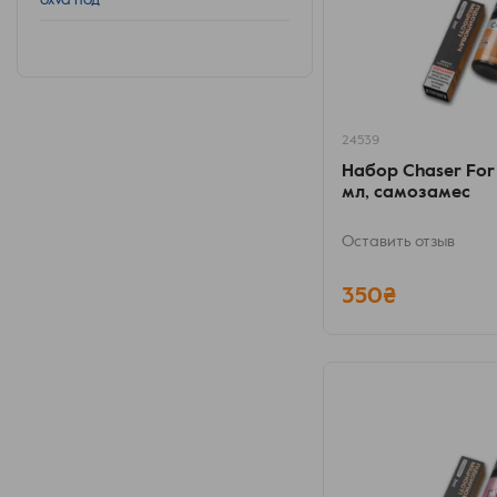
oxva под
24539
Набор Chaser For
мл, самозамес
Оставить отзыв
350₴