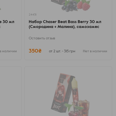
24451
e 30 мл
Набор Chaser Beat Bass Berry 30 мл
с
(Смородина + Малина), самозамес
Оставить отзыв
350₴
в наличии
от 2 шт. - 315 грн
Нет в наличии