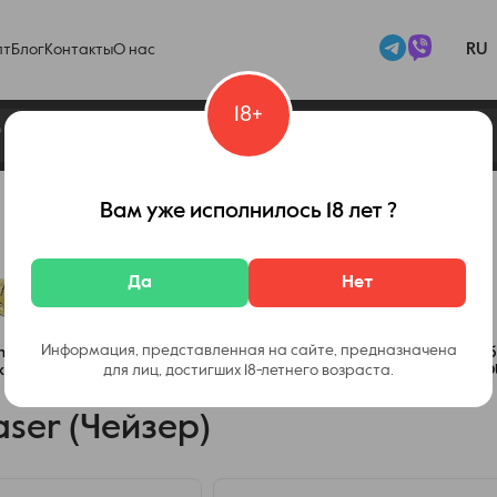
RU
пт
Блог
Контакты
О нас
18+
Вам уже исполнилось 18 лет ?
Да
Нет
Информация, представленная на сайте, предназначена
haser
Набор Chaser
Набор Chaser
Набор Chaser 7
Наб
k
Special Berry
для лиц, достигших 18-летнего возраста.
My Mint
Years Limited
YO
ser (Чейзер)