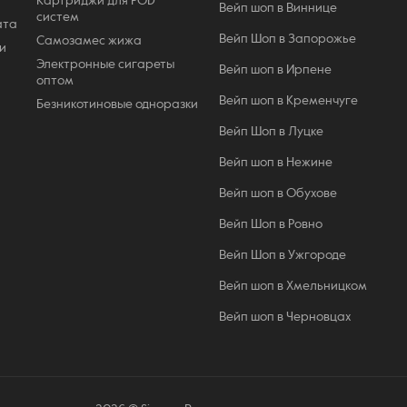
Картриджи для POD
Вейп шоп в Виннице
систем
ата
Вейп Шоп в Запорожье
Самозамес жижа
и
Электронные сигареты
Вейп шоп в Ирпене
оптом
Вейп шоп в Кременчуге
Безникотиновые одноразки
Вейп Шоп в Луцке
Вейп шоп в Нежине
Вейп шоп в Обухове
Вейп Шоп в Ровно
Вейп Шоп в Ужгороде
Вейп шоп в Хмельницком
Вейп шоп в Черновцах