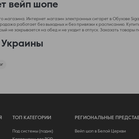
ет вейп шопе
ного магазина. Интернет магазин электронных сигарет в Обухове Sig
родажа работает без выходных и без привязки к расписанию. Купить
рый не закрывается на обед и не уходит в отпуск. Заказать товары 
х Украины
ог
Я
ТОП КАТЕГОРИИ
РЕГИОНАЛЬНЫЕ ПРЕДСТА
Под системы (подик)
Вейп шоп в Белой Церкви