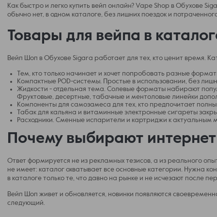
Как быстро и легко купить вейп онлайн? Vape Shop в Обухове Sig
обычно нет, в одном каталоге, без лишних поездок и потраченног
Товары для вейпа в каталог
Вейп Шоп в Обухове Sigara работает для тех, кто ценит время. 
Тем, кто только начинает и хочет попробовать разные формат
Компактные POD-системы. Простые в использовании, без лишн
Жидкости - отдельная тема. Солевые форматы набирают попу
Фруктовые, десертные, табачные и ментоловые линейки допол
Компоненты для самозамеса для тех, кто предпочитает полны
Табак для кальяна и витаминные электронные сигареты закр
Расходники. Сменные испарители и картриджи к актуальным м
Почему выбирают интернет 
Ответ формируется не из рекламных тезисов, а из реального оп
не имеет: каталог охватывает все основные категории. Нужна ко
в каталоге только те, что давно на рынке и не исчезают после пер
Вейп Шоп живет и обновляется, новинки появляются своевременно
следующий.