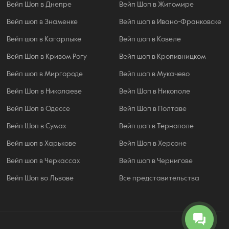
Вейп Шоп в Днепре
Вейп Шоп в Житомире
Вейп шоп в Знаменке
Вейп шоп в Ивано-Франковске
Вейп шоп в Кагарлыке
Вейп шоп в Ковеле
Вейп Шоп в Кривом Рогу
Вейп шоп в Кропивницком
Вейп шоп в Миргороде
Вейп шоп в Мукачево
Вейп Шоп в Николаеве
Вейп Шоп в Никополе
Вейп Шоп в Одессе
Вейп Шоп в Полтаве
Вейп Шоп в Сумах
Вейп шоп в Тернополе
Вейп шоп в Харькове
Вейп Шоп в Херсоне
Вейп шоп в Черкассах
Вейп шоп в Чернигове
Вейп Шоп во Львове
Все представительства