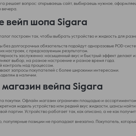
ara решает вопрос: открываешь сайт, выбираешь нужное, оформляешь 
о вечера.
е вейп шопа Sigara
Каталог построен так, чтобы выбрать устройство и жидкость для ра
ы без долгосрочных обязательств подойдут одноразовые POD-систем
их настроек, с предсказуемым результатом.
лярность заслуженно: насыщенный вкус и быстрый эффект делают и
няют выбор, на разное настроение и разное время года.
й контроль над процессом.
ывают запросы покупателей с более широкими интересами.
оделям в наличии.
магазин вейпа Sigara
ыта покупки. Офлайн магазин ограничен площадью и ассортиментом
нкретная модель устройства или редкий вкус жидкости, шансы найт
вой партии. Устройство работает так, как описано, а не как получит
, популярные позиции не пропадают внезапно. Покупатель, который