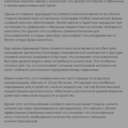
никотине никотин связан с кислотами, что делает его более стабильным
и менее щекотливым для горла.
Одним из главных преимуществ солевого никотина является его более
гладкое воздействие на организм. Благодаря особой химической форме,
солевой никотин обеспечивает более мягкое и приятное ощущение при
ингаляции по сравнению с обычными жидкостями на основе свободного
никотина. Это делает его особенно привлекательным для
пользователей, которые чувствуют дискомфорт или раздражение от
более острых форм никотина.
Еще одним преимуществом солевого никотина является его быстрое
насыщение организма. Благодаря специфической химической структуре,
солевой никотин усваивается быстрее, что позволяет пользователям
быстрее удовлетворять свою потребность в никотине. Это особенно
полезно для тех, кто испытывает сильные никотиновые желания или
хочет избежать длительных перерывов между парениями.
Важно отметить, что солевой никотин часто продается в высоких
концентрациях, обычно от 20 до 50 мг/мл. Это делает его особенно
подходящим для устройств с низкой мощностью, так как более высокие
концентрации никотина могут обеспечить достаточное удовлетворение
даже при невысокой мощности устройства.
Кроме того, использование солевого никотина может помочь снизить
количество пара, производимого при вдыхании. Это связано с более
эффективным усвоением никотина, что означает, что пользователи
могут получать необходимое количество никотина с меньшим
количеством вдохов.