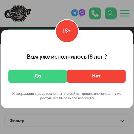
18+
0
Каталог товаров
Наборы, конструкторы
Вам уже исполнилось 18 лет ?
Да
Нет
Набор
Набор
Dinner Lady
Dinner Lady
Fruit Full
Mix Aroma
Информация, представленная на сайте, предназначена для лиц,
достигших 18-летнего возраста.
Наборы Dinner Lady
Фильтр