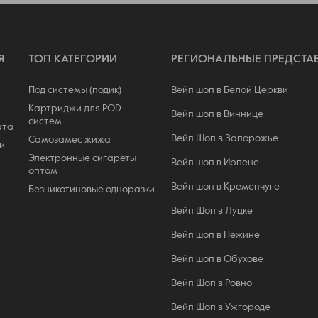
Я
ТОП КАТЕГОРИИ
РЕГИОНАЛЬНЫЕ ПРЕДСТА
Под системы (подик)
Вейп шоп в Белой Церкви
Картриджи для POD
Вейп шоп в Виннице
систем
ата
Вейп Шоп в Запорожье
Самозамес жижа
и
Электронные сигареты
Вейп шоп в Ирпене
оптом
Вейп шоп в Кременчуге
Безникотиновые одноразки
Вейп Шоп в Луцке
Вейп шоп в Нежине
Вейп шоп в Обухове
Вейп Шоп в Ровно
Вейп Шоп в Ужгороде