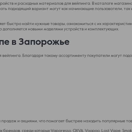
стройств и расходных материалов для вейпинга. В каталоге магази
ть подходящий вариант могут как начинающие пользователи, так и 
ет быстро найти нужные товары, ознакомиться с их характеристик
о дополняется новыми моделями устройств и комплектующих.
опе в Запорожье
ля вейпинга. Благодаря такому ассортименту покупатели могут по
 продаж и акциями, что помогает быстрее находить популярные то
брендов, среди которых Vaporesso, OXVA, Voopoo, Lost Vape, Smok,