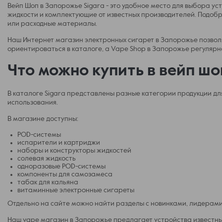
Вейп Шоп в Запорожье Sigara - это удобное место для выбора у
жидкости и комплектующие от известных производителей. Подобра
или расходные материалы.
Наш Интернет магазин электронных сигарет в Запорожье позволя
ориентироваться в каталоге, а Vape Shop в Запорожье регулярн
Что можно купить в вейп ш
В каталоге Sigara представлены разные категории продукции д
использования.
В магазине доступны:
POD-системы
испарители и картриджи
наборы и конструкторы жидкостей
солевая жидкость
одноразовые POD-системы
компоненты для самозамеса
табак для кальяна
витаминные электронные сигареты
Отдельно на сайте можно найти разделы с новинками, лидерами
Наш vаре магазин в Запорожье предлагает устройства известных 