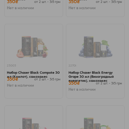
350₴
350₴
от 2 шт. - 315 грн
от 2 шт. - 315 грн
Нет в наличии
Нет в наличии
23003
22701
Набор Chaser Black Compote 30
Набор Chaser Black Energy
мл (Компот), самозамес
Grape 30 мл (Виноградный
350₴
от 2 шт. - 315 грн
енергетик), самозамес
350₴
от 2 шт. - 315 грн
Нет в наличии
Нет в наличии