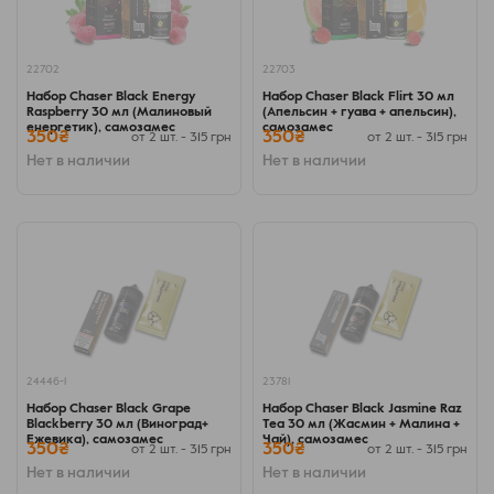
22702
22703
Набор Chaser Black Energy
Набор Chaser Black Flirt 30 мл
Raspberry 30 мл (Малиновый
(Апельсин + гуава + апельсин),
енергетик), самозамес
самозамес
350₴
350₴
от 2 шт. - 315 грн
от 2 шт. - 315 грн
Нет в наличии
Нет в наличии
24446-1
23781
Набор Chaser Black Grape
Набор Chaser Black Jasmine Raz
Blackberry 30 мл (Виноград+
Tea 30 мл (Жасмин + Малина +
Ежевика), самозамес
Чай), самозамес
350₴
350₴
от 2 шт. - 315 грн
от 2 шт. - 315 грн
Нет в наличии
Нет в наличии