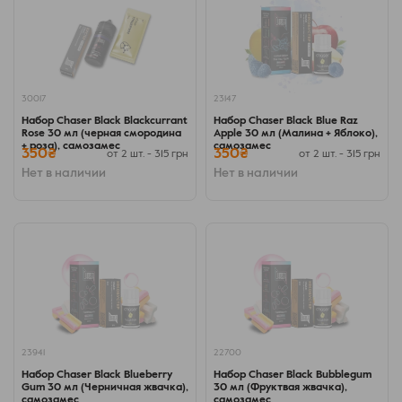
30017
23147
Набор Chaser Black Blackcurrant
Набор Chaser Black Blue Raz
Rose 30 мл (черная смородина
Apple 30 мл (Малина + Яблоко),
+ роза), самозамес
самозамес
350₴
350₴
от 2 шт. - 315 грн
от 2 шт. - 315 грн
Нет в наличии
Нет в наличии
23941
22700
Набор Chaser Black Blueberry
Набор Chaser Black Bubblegum
Gum 30 мл (Черничная жвачка),
30 мл (Фруктвая жвачка),
самозамес
самозамес