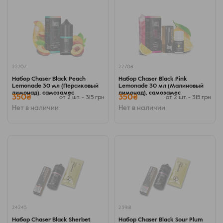
22707
22708
Набор Chaser Black Peach
Набор Chaser Black Pink
Lemonade 30 мл (Персиковый
Lemonade 30 мл (Малиновый
лимонад), самозамес
лимонад), самозамес
350₴
350₴
от 2 шт. - 315 грн
от 2 шт. - 315 грн
Нет в наличии
Нет в наличии
24245
23918
Набор Chaser Black Sherbet
Набор Chaser Black Sour Plum