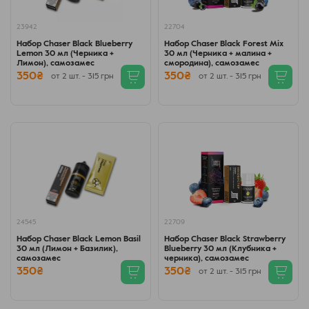
23942
22704
Набор Chaser Black Blueberry
Набор Chaser Black Forest Mix
Lemon 30 мл (Черника +
30 мл (Черника + малина +
Лимон), самозамес
смородина), самозамес
350₴
350₴
от 2 шт. - 315 грн
от 2 шт. - 315 грн
24545
22709
Набор Chaser Black Lemon Basil
Набор Chaser Black Strawberry
30 мл (Лимон + Базилик),
Blueberry 30 мл (Клубника +
самозамес
черника), самозамес
350₴
350₴
от 2 шт. - 315 грн