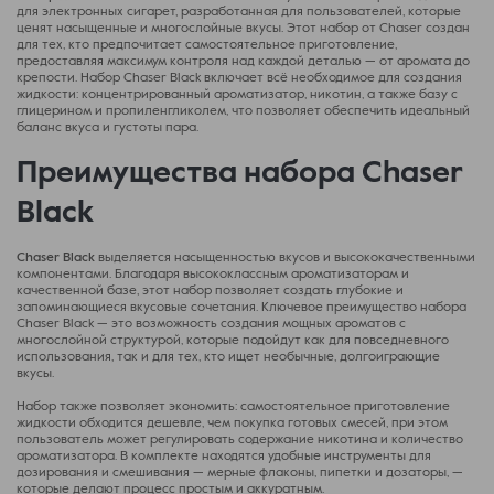
для электронных сигарет, разработанная для пользователей, которые
ценят насыщенные и многослойные вкусы. Этот набор от Chaser создан
для тех, кто предпочитает самостоятельное приготовление,
предоставляя максимум контроля над каждой деталью — от аромата до
крепости. Набор Chaser Black включает всё необходимое для создания
жидкости: концентрированный ароматизатор, никотин, а также базу с
глицерином и пропиленгликолем, что позволяет обеспечить идеальный
баланс вкуса и густоты пара.
Преимущества набора Chaser
Black
Chaser Black
выделяется насыщенностью вкусов и высококачественными
компонентами. Благодаря высококлассным ароматизаторам и
качественной базе, этот набор позволяет создать глубокие и
запоминающиеся вкусовые сочетания. Ключевое преимущество набора
Chaser Black — это возможность создания мощных ароматов с
многослойной структурой, которые подойдут как для повседневного
использования, так и для тех, кто ищет необычные, долгоиграющие
вкусы.
Набор также позволяет экономить: самостоятельное приготовление
жидкости обходится дешевле, чем покупка готовых смесей, при этом
пользователь может регулировать содержание никотина и количество
ароматизатора. В комплекте находятся удобные инструменты для
дозирования и смешивания — мерные флаконы, пипетки и дозаторы, —
которые делают процесс простым и аккуратным.