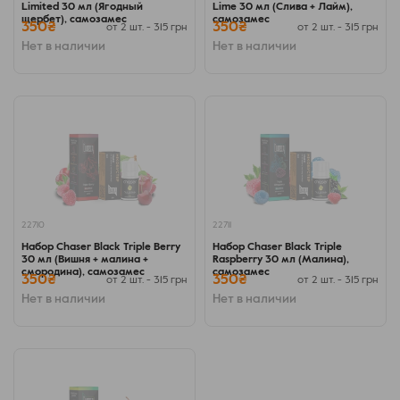
Limited 30 мл (Ягодный
Lime 30 мл (Слива + Лайм),
щербет), самозамес
самозамес
350₴
350₴
от 2 шт. - 315 грн
от 2 шт. - 315 грн
Нет в наличии
Нет в наличии
22710
22711
Набор Chaser Black Triple Berry
Набор Chaser Black Triple
30 мл (Вишня + малина +
Raspberry 30 мл (Малина),
смородина), самозамес
самозамес
350₴
350₴
от 2 шт. - 315 грн
от 2 шт. - 315 грн
Нет в наличии
Нет в наличии