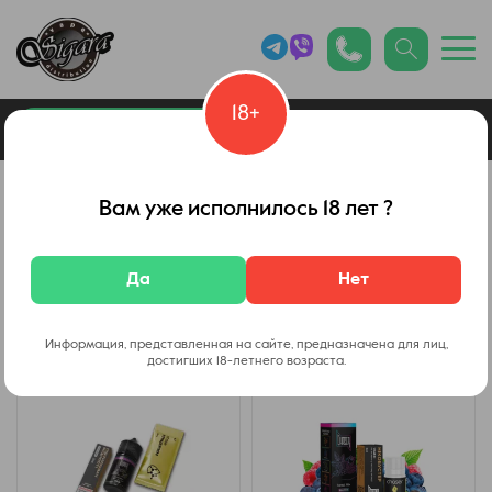
18+
0
Каталог товаров
Наборы Chaser
Вам уже исполнилось 18 лет ?
Набор для самозамеса Chaser Black
Да
Нет
Фильтр
Информация, представленная на сайте, предназначена для лиц,
достигших 18-летнего возраста.