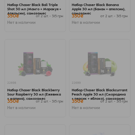
Набор Chaser Black Bali Triple
Набор Chaser Black Banana
Shot 30 мл (Манго + Маракуя +
Apple 30 мл (Банан + апелсин),
Апельсин), самозамес
самозамес
350₴
350₴
от 2 шт. - 315 грн
от 2 шт. - 315 грн
Нет в наличии
Нет в наличии
22698
22699
Набор Chaser Black Blackberry
Набор Chaser Black Blackcurrant
Sour Raspberry 30 мл (Ежевика
Peach Apple 30 мл (Смородина
+ малина), самозамес
+ персик + яблоко), самозамес
350₴
350₴
от 2 шт. - 315 грн
от 2 шт. - 315 грн
Нет в наличии
Нет в наличии