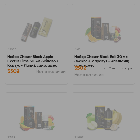
24544
23148
Набор Chaser Black Apple
Набор Chaser Black Bali 30 мл
Cactus Lime 30 мл (Яблоко +
(Манго + Маракуя + Апельсин),
Кактус + Лайм), самозамес
самозамес
350₴
от 2 шт. - 315 грн
350₴
Нет в наличии
Нет в наличии
23178
22697