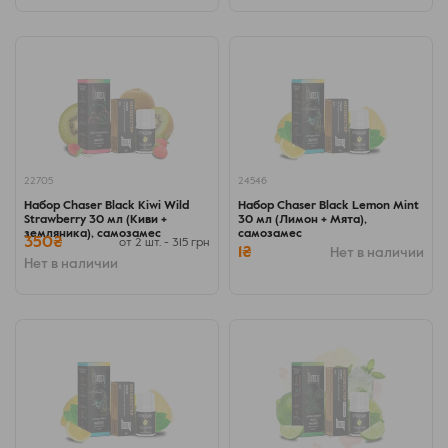
22705
24546
Набор Chaser Black Kiwi Wild
Набор Chaser Black Lemon Mint
Strawberry 30 мл (Киви +
30 мл (Лимон + Мята),
земляника), самозамес
самозамес
350₴
от 2 шт. - 315 грн
1₴
Нет в наличии
Нет в наличии