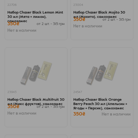
22706
23004
Набор Chaser Black Lemon Mint
Набор Chaser Black Mojito 30
30 мл (Мята + лимон),
мл (Мохито), самозамес
350₴
от 2 шт. - 315 грн
самозамес
350₴
от 2 шт. - 315 грн
Нет в наличии
Нет в наличии
23943
24547
Набор Chaser Black Multifruit 30
Набор Chaser Black Orange
мл (Микс фруктов), самозамес
Berry Peach 30 мл (Апельсин +
350₴
от 2 шт. - 315 грн
Ягоды + Персик), самозамес
Нет в наличии
350₴
Нет в наличии