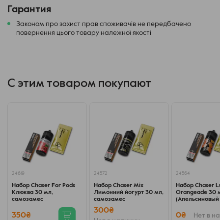
Гарантия
Законом про захист прав споживачів не передбачено
повернення цього товару належної якості
С этим товаром покупают
24619
24572
24564
Набор Chaser For Pods
Набор Chaser Mix
Набор Chaser L
Клюква 30 мл,
Лимонний йогурт 30 мл,
Orangeade 30 
самозамес
самозамес
(Апельсиновый 
самозамес
300₴
350₴
0₴
Нет в н