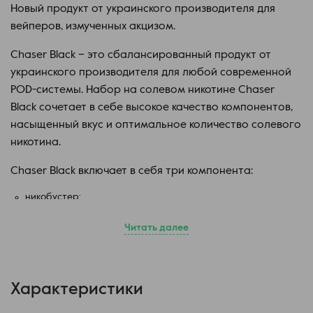
Новый продукт от украинского производителя для
вейперов, измученных акцизом.
Chaser Black – это сбалансированный продукт от
украинского производителя для любой современной
POD-системы. Набор на солевом никотине Chaser
Black сочетает в себе высокое качество компонентов,
насыщенный вкус и оптимальное количество солевого
никотина.
Chaser Black включает в себя три компонента:
никобустер;
глицерин;
Читать далее
пропиленгликоль с ароматизаторами.
Не забудьте взболтать получившуюся смесь и дать
отстояться до исчезновения пузырьков!
Характеристики
Не является готовой жидкостью! Производитель может