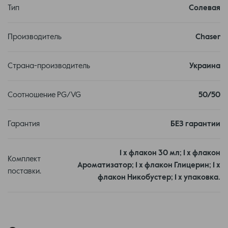
изменять упаковку и количество компонентов. Это
Тип
Солевая
наборы ингредиентов. Чтобы получить жидкость для
подсистем, их нужно вручную смешать и оставить в
Производитель
Chaser
теплом месте для ускорения процесса.
Страна-производитель
Украина
Соотношение PG/VG
50/50
Гарантия
БЕЗ гарантии
1 х флакон 30 мл; 1 х флакон
Комплект
Ароматизатор; 1 х флакон Глицерин; 1 х
поставки.
флакон Никобустер; 1 х упаковка.