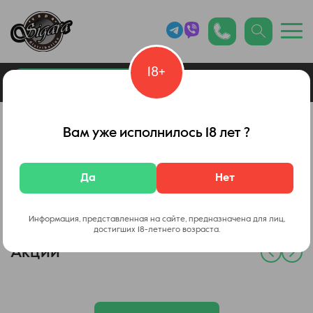
18+
0
Каталог товаров
Vape Shop в Никополе
Вам уже исполнилось 18 лет ?
Да
Нет
🔥 Лидеры продаж
Информация, представленная на сайте, предназначена для лиц,
достигших 18-летнего возраста.
Акции