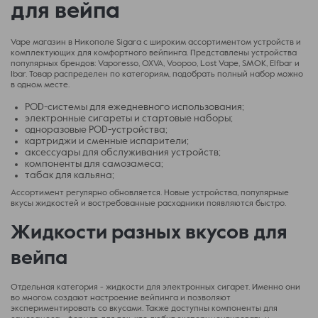
для вейпа
Vape магазин в Никополе Sigara c широким ассортиментом устройств и
комплектующих для комфортного вейпинга. Представлены устройства
популярных брендов: Vaporesso, OXVA, Voopoo, Lost Vape, SMOK, Elfbar и
Ibar. Товар распределен по категориям, подобрать полный набор можно
в одном месте.
POD-системы для ежедневного использования;
электронные сигареты и стартовые наборы;
одноразовые POD-устройства;
картриджи и сменные испарители;
аксессуары для обслуживания устройств;
компоненты для самозамеса;
табак для кальяна;
Ассортимент регулярно обновляется. Новые устройства, популярные
вкусы жидкостей и востребованные расходники появляются быстро.
Жидкости разных вкусов для
вейпа
Отдельная категория - жидкости для электронных сигарет. Именно они
во многом создают настроение вейпинга и позволяют
экспериментировать со вкусами. Также доступны компоненты для