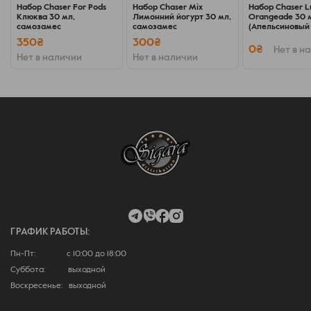
Набор Chaser For Pods
Набор Chaser Mix
Набор Chaser L
Клюква 30 мл,
Лимонний йогурт 30 мл,
Orangeade 30 
самозамес
самозамес
(Апельсиновый 
самозамес
350₴
300₴
0₴
Нет в н
Нет в наличии
Нет в наличии
ГРАФИК РАБОТЫ:
Пн-Пт: с 10:00 до 18:00
Суббота: выходной
Воскресенье: выходной