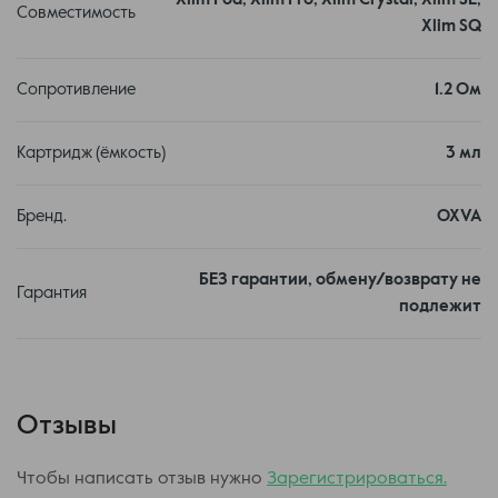
Совместимость
Xlim SQ
Сопротивление
1.2 Ом
Эти характеристики делают картридж удобным для
использования, обеспечивают защиту от протечек и
Картридж (ёмкость)
3 мл
обеспечивают быструю смену вкусов жидкости или
картриджей в Pod-системах.
Бренд.
OXVA
БЕЗ гарантии, обмену/возврату не
Гарантия
подлежит
Отзывы
Чтобы написать отзыв нужно
Зарегистрироваться.