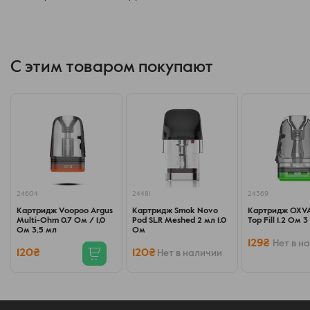
С этим товаром покупают
24604
24481
24369
Картридж Voopoo Argus
Картридж Smok Novo
Картридж OXVA
Multi-Ohm 0.7 Ом / 1,0
Pod SLR Meshed 2 мл 1.0
Top Fill 1.2 Ом 
Ом 3,5 мл
Ом
129₴
Нет в н
120₴
120₴
Нет в наличии