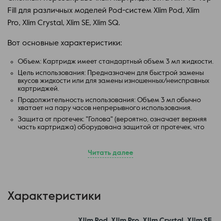
Fill для различных моделей Pod-систем Xlim Pod, Xlim
Pro, Xlim Crystal, Xlim SE, Xlim SQ.
Вот основные характеристики:
Объем: Картридж имеет стандартный объем 3 мл жидкости.
Цель использования: Предназначен для быстрой замены
вкусов жидкости или для замены изношенных/неисправных
картриджей.
Продолжительность использования: Объем 3 мл обычно
хватает на пару часов непрерывного использования.
Защита от протечек: "Голова" (вероятно, означает верхняя
часть картриджа) оборудована защитой от протечек, что
предотвращает возможное заливание жидкостью.
Магнитное соединение: Картридж имеет магнитное
Читать далее
соединение, которое обеспечивает быструю и надежную
установку в устройстве.
Характеристики
Xlim Pod, Xlim Pro, Xlim Crystal, Xlim SE,