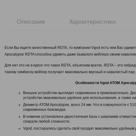
Описание
Характеристики
Если Вы ищите качественный RDTA, то компании Vgod есть чем Вас удиви
Apocalypse RDTA способна удивить даже бывалого вейпера своим навалом 
Для нет кто не в курсе что такое RDTA, объясним кратко. RDTA – это гибр
такому симбиозу вейпер получает максимально вкусный и навалистый пар.
Особенности Vgod ATOM Apocaly
Внешне устройство выглядит современно и привлекательно. Ди
устройство максимально удобное для использования, а также на
Диаметр ATOM Apocalypse, всего 24 мм. Что в совокупности с 51
современных боксмодах.
В новинке установлена двухстоечная база с широкими отверсти
спирали любой сложности.
Vgod, постарались сделать свой продукт максимально удобным
разборную конструкцию, в устройстве используется специальна