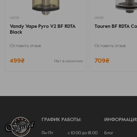
14659
14658
Vandy Vape Pyro V2 BF RDTA
Tauren BF RDTA C
Black
Оставить отзыв
Оставить отзыв
499₴
709₴
Нет в наличии
ГРАФИК РАБОТЫ:
ИНФОРМАЦИ
Пн-Пт: с 10:00 до 18:00
Блог