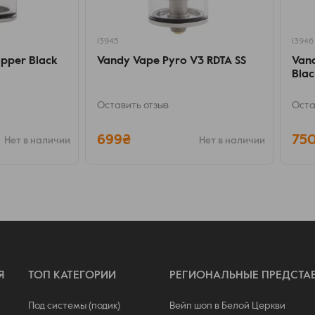
13945
13946
opper Black
Vandy Vape Pyro V3 RDTA SS
Van
Blac
Оставить отзыв
Оста
699₴
75
Нет в наличии
Нет в наличии
Я
ТОП КАТЕГОРИИ
РЕГИОНАЛЬНЫЕ ПРЕДСТА
Под системы (подик)
Вейп шоп в Белой Церкви