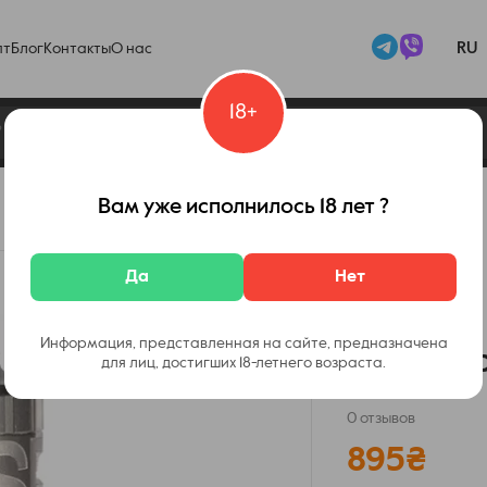
RU
пт
Блог
Контакты
О нас
18+
Вам уже исполнилось 18 лет ?
Код товара:
11945
Да
Нет
Нет в наличии
Информация, представленная на сайте, предназначена
ATOM Ap
для лиц, достигших 18-летнего возраста.
0 отзывов
895
₴