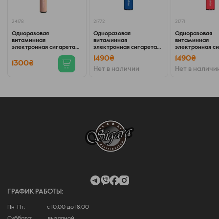
24178
21772
21771
Одноразовая
Одноразовая
Одноразовая
витаминная
витаминная
витаминная
электронная сигарета
электронная сигарета
электронная с
Nutriair XXL Collagen
Nutriair 3XL Sleep
Nutriair 3XL En
1490₴
1490₴
1300₴
Нет в наличии
Нет в наличи
ГРАФИК РАБОТЫ:
Пн-Пт: с 10:00 до 18:00
Суббота: выходной