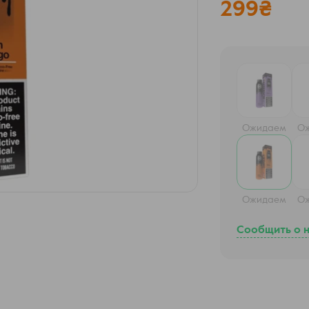
299
₴
Ожидаем
О
Ожидаем
О
Сообщить о 