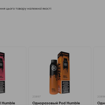
ня цього товару належної якості
20897
2089
 Humble
Одноразовый Pod Humble
Одн