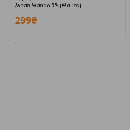
Mean Mango 5% (Манго)
299
₴