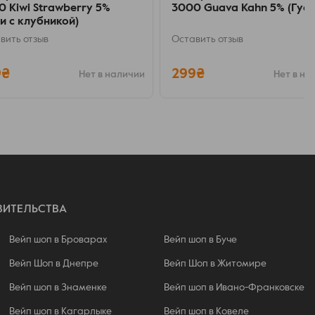
0 Kiwi Strawberry 5%
3000 Guava Kahn 5% (Гуав
и с клубникой)
вить отзыв
Оставить отзыв
9₴
299₴
Нет в наличии
Нет в на
ВИТЕЛЬСТВА
Вейп шоп в Броварах
Вейп шоп в Буче
Вейп Шоп в Днепре
Вейп Шоп в Житомире
Вейп шоп в Знаменке
Вейп шоп в Ивано-Франковске
Вейп шоп в Кагарлыке
Вейп шоп в Ковеле