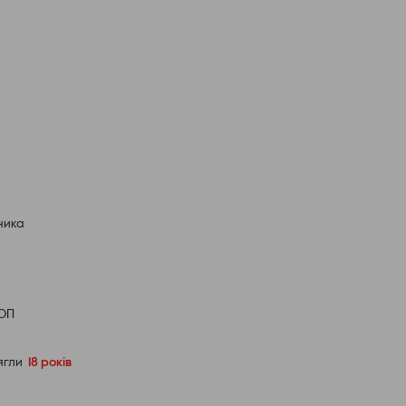
ника
ФОП
сягли
18 років