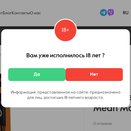
RU
пт
Блог
Контакты
О нас
18+
d Humble 3000 Mean Mango 5% (Манго)
Вам уже исполнилось 18 лет ?
Код товара:
20897
Да
Нет
Нет в наличии
Информация, представленная на сайте, предназначена
Однораз
для лиц, достигших 18-летнего возраста.
Mean Ma
0 отзывов