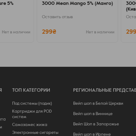
ure 5%
3000 Mean Mango 5% (Манго)
300
(Кив
Оставить отзыв
Оста
299₴
29
Нет в наличии
Нет в наличии
Я
ТОП КАТЕГОРИИ
РЕГИОНАЛЬНЫЕ ПРЕДСТА
Под системы (подик)
Вейп шоп в Белой Церкви
Картриджи для POD
Вейп шоп в Виннице
систем
ата
Вейп Шоп в Запорожье
Самозамес жижа
и
Электронные сигареты
Вейп шоп в Ирпене