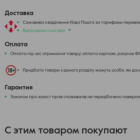
Xros 6 Mini: Тот же комфорт, новый уровен
Доставка
Главное преимущество новинки — верность традициям. Вам не пр
Самовивіз з відділення Нова Пошта за тарифами перевіз
девайс поддерживает все картриджи семейства XROS.Используй
*
Відправимо сьогодні
наслаждаясь идеальным вкусом благодаря технологии COREX 3.0
системой SSS Technology. Это новый стандарт комфорта в компа
Оплата
Оплата під час отримання товару, оплата карткою, рахунок 
Придбати товари з даного розділу можуть особи, які до
Гарантия
Законом про захист прав споживачів не передбачено повернен
С этим товаром покупают
XROS 6 MINI - это девайс для тех, кто ценит эстетику минимализм