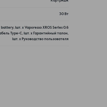
Картридж
30 Вт
 battery, 1шт. х Vaporesso XROS Series 0.6
абель Type-C, 1шт. х Гарантийный талон,
1шт. х Руководство пользователя
али аккумулятор, которого хватает до 5
 10 минут - это быстрее, чем допить латте.
 Заправил - минута - паришь. Больше
максимум. Вкус чистый, мягкий и
ой и плавной. Никакого свиста - только
ки всегда будут сухими.