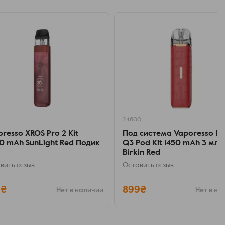
24600
resso XROS Pro 2 Kit
Под система Vaporesso Lu
0 mAh SunLight Red Подик
Q3 Pod Kit 1450 mAh 3 мл
Birkin Red
вить отзыв
Оставить отзыв
9₴
899₴
Нет в наличии
Нет в на