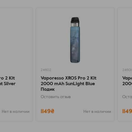
24602
24601
o 2 Kit
Vaporesso XROS Pro 2 Kit
Vapo
 Silver
2000 mAh SunLight Blue
200
Подик
Оставить отзыв
Оста
1149₴
114
Нет в наличии
Нет в наличии