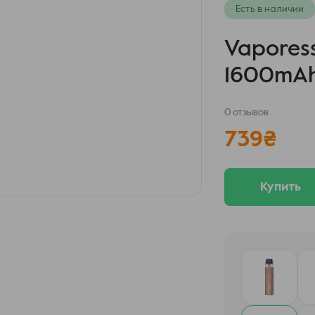
Есть в наличии
Vaporess
1600mAh 
0 отзывов
739
₴
Купить