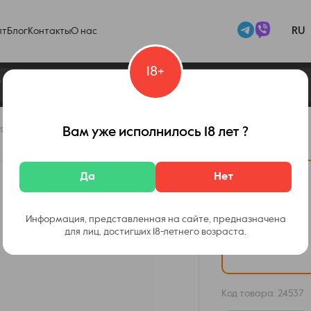
RU
пт
Блог
Контакты
О нас
18+
stem Kit 1600mAh 3ml Jelly Orange
Вам уже исполнилось 18 лет ?
Да
Нет
Информация, представленная на сайте, предназначена
для лиц, достигших 18-летнего возраста.
Код товара:
24537