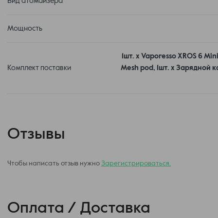
Вид атомайзера
Мощность
1шт. х Vaporesso XROS 6 Mini
Комплект поставки
Mesh pod, 1шт. х Зарядной к
Технологии: Мал, да удал
Автономность 1600 мАч: Невероятно, как в такой корпус упаков
дней работы.
Отзывы
Зарядка 3A: Самый быстрый MINI в истории. Зарядись на 50% за
Smart Prime: Технология подготовки испарителя за 60 секунд.
никакого томительного ожидания.
Чтобы написать отзыв нужно
Зарегистрироваться.
COREX 3.0: Новая сетка Hive Mesh выжимает из твоей жидкости 
насыщенный до последней капли.
Venturi Airflow: Инновационный обдув делает затяжку бесшумн
идеальный поток воздуха.
Оплата / Доставка
SSS 2.0: Ультимативная защита от протечек. Твои карманы и ру