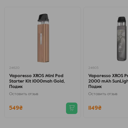
совместимость со всей линейкой картриджей XROS прилагается.
24620
24603
Vaporesso XROS Mini Pod
Vaporesso XROS Pr
Starter Kit 1000mah Gold,
2000 mAh SunLight
Подик
Подик
Оставить отзыв
Оставить отзыв
549₴
1149₴