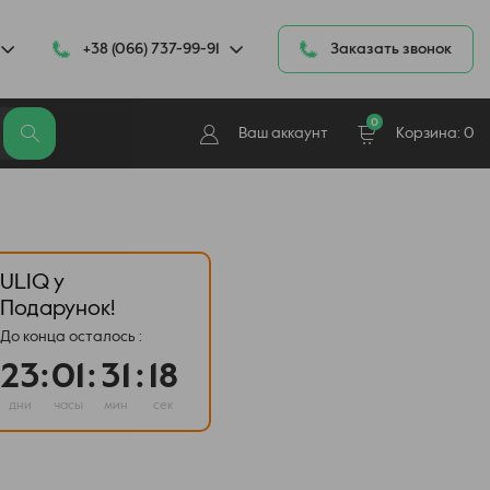
+38 (066) 737-99-91
Заказать звонок
0
Ваш аккаунт
Корзина:
0
ULIQ у
Подарунок!
До конца осталось :
23
:
01
:
31
:
17
дни
часы
мин
сек