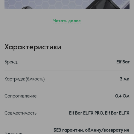
Читать далее
Характеристики
Бренд.
Elf Bar
Преимущества:
Картридж (ёмкость)
3 мл
Лёгкая замена картриджей позволяет быстро менять вкусы
или заменять вышедшие из строя элементы.
Обеспечивает сохранность устройства и предотвращает
Сопротивление
0.4 Ом
неприятные ситуации при заправке.
Обеспечивает надёжную и быструю установку картриджа,
делая использование максимально удобным.
Совместимость
Elf Bar ELFX PRO, Elf Bar ELFX
Недостатки:
БЕЗ гарантии, обмену/возврату не
Картриджи требуют регулярной замены.
Гарантия