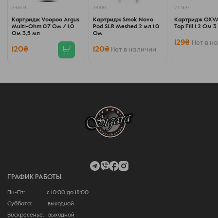
24604
24481
24369
Картридж Voopoo Argus
Картридж Smok Novo
Картридж OXVA
Multi-Ohm 0.7 Ом / 1,0
Pod SLR Meshed 2 мл 1.0
Top Fill 1.2 Ом 
Ом 3,5 мл
Ом
129₴
Нет в н
120₴
120₴
Нет в наличии
ГРАФИК РАБОТЫ:
Пн-Пт: с 10:00 до 18:00
Суббота: выходной
Воскресенье: выходной