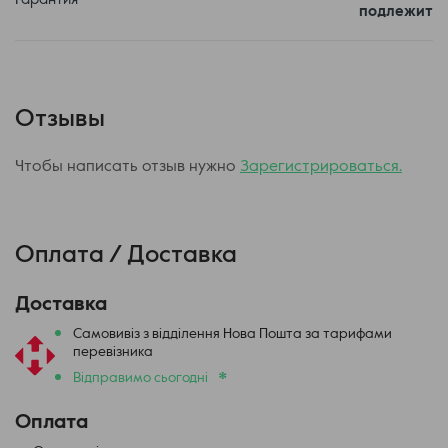
подлежит
Испарители для картриджей не входят в комплект, что
может повысить общую стоимость использования.
Важно!
Перед покупкой картриджа Elf Bar ELFX обязательно
проверьте его совместимость с вашим устройством.
Отзывы
Чтобы написать отзыв нужно
Зарегистрироваться.
Оплата / Доставка
Доставка
Самовивіз з відділення Нова Пошта за тарифами
перевізника
*
Відправимо сьогодні
Оплата