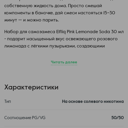
собственную жидкость дома. Просто смешай
компоненты в баночке, дай смеси настояться 15–30
минут — и можно парить.
Набор для самозамеса Elfliq Pink Lemonade Soda 30 мл
- подарит насыщенный вкус освежающего розового
лимонада с лёгкими пузырьками, создающими
приятное ощущение лёгкой газированности
Читать далее
Набор для самозамеса ELFLIQ состоит
из компонентов:
Характеристики
глицерин от Uliq — для густого, мягкого пара;
солевой никотин (50 мг) от Uliq — быстрое насыщение без
резкого эффекта;
Тип
На основе солевого никотина
оригинальный ароматизатор от Elfliq объемом 12 мл — для
чистого, яркого вкуса.
Соотношение PG/VG
50/50
Сбалансированная формула ELFLIQ (VG/PG 50/50)
обеспечивает стабильный вкус и комфорт при