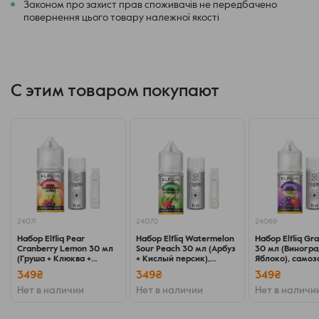
Законом про захист прав споживачів не передбачено
повернення цього товару належної якості
С этим товаром покупают
24071
24070
24069
Набор Elfliq Pear
Набор Elfliq Watermelon
Набор Elfliq Gr
Cranberry Lemon 30 мл
Sour Peach 30 мл (Арбуз
30 мл (Виногра
(Груша + Клюква +
+ Кислый персик),
Яблоко), само
Лимон), самозамес
самозамес
349₴
349₴
349₴
Нет в наличии
Нет в наличии
Нет в наличи