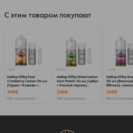
С этим товаром покупают
24071
24070
24069
Набор Elfliq Pear
Набор Elfliq Watermelon
Набор Elfliq Gr
Cranberry Lemon 30 мл
Sour Peach 30 мл (Арбуз
30 мл (Виногра
(Груша + Клюква +
+ Кислый персик),
Яблоко), само
Лимон), самозамес
самозамес
349₴
349₴
349₴
Нет в наличии
Нет в наличии
Нет в наличи