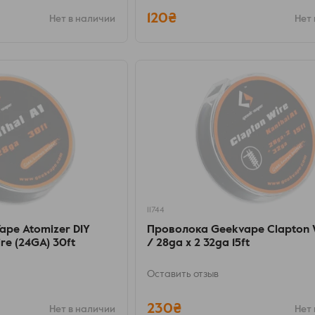
120₴
Нет в наличии
Нет 
11744
pe Atomizer DIY
Проволока Geekvape Clapton 
re (24GA) 30ft
/ 28ga x 2 32ga 15ft
Оставить отзыв
230₴
Нет в наличии
Нет 