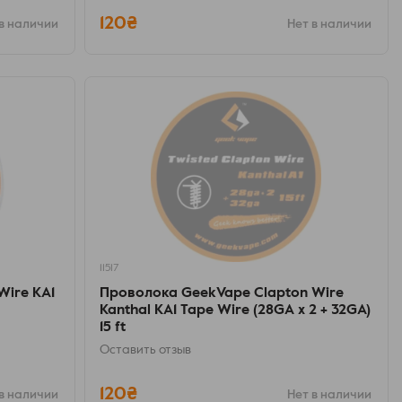
120₴
в наличии
Нет в наличии
11517
Wire KA1
Проволока GeekVape Clapton Wire
Kanthal KA1 Tape Wire (28GA x 2 + 32GA)
15 ft
Оставить отзыв
120₴
в наличии
Нет в наличии