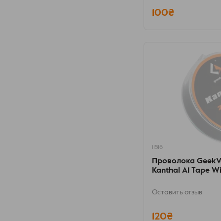
100₴
11516
Проволока GeekVa
Kanthal A1 Tape Wi
Оставить отзыв
120₴