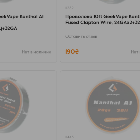
11282
ekVape Kanthal A1
Проволока 10ft GeekVape Kanth
Fused Clapton Wire, 24GAx2+3
A)+32GA
Оставить отзыв
190₴
Нет в наличии
Нет 
11443