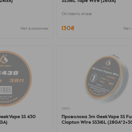
(24GA)
SS316L Tape Wire (26GA)
Оставить отзыв
130₴
Нет в наличии
Нет 
11889
GeekVape SS 430
Проволока 3m GeekVape SS Fu
6GA)
Clapton Wire SS316L (28GA*2+30