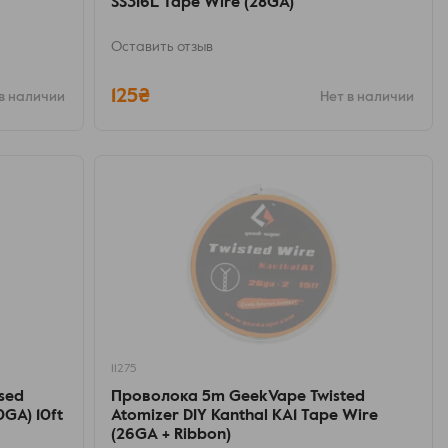
SS316L Tape Wire (28GA)
Оставить отзыв
125₴
в наличии
Нет в наличии
11275
sed
Проволока 5m GeekVape Twisted
GA) 10ft
Atomizer DIY Kanthal KA1 Tape Wire
(26GA + Ribbon)