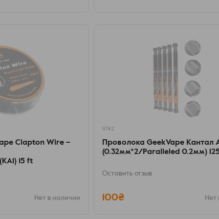
11742
pe Clapton Wire –
Проволока GeekVape Kантал A
(0.32мм*2/Paralleled 0.2мм) 1
A1) 15 ft
Оставить отзыв
100₴
Нет в наличии
Нет 