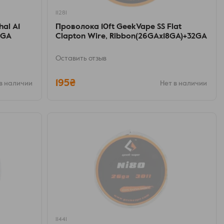
11281
al A1
Проволока 10ft GeekVape SS Flat
2GA
Clapton Wire, Ribbon(26GAx18GA)+32GA
Оставить отзыв
195₴
в наличии
Нет в наличии
11441