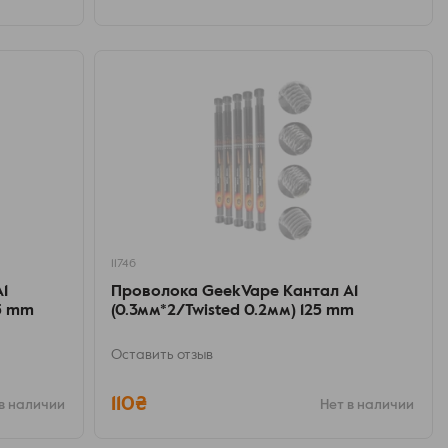
11746
1
Проволока GeekVape Kантал A1
25 mm
(0.3мм*2/Twisted 0.2мм) 125 mm
Оставить отзыв
110₴
в наличии
Нет в наличии