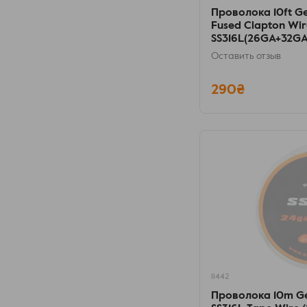
Проволока 10ft G
Fused Clapton Wir
SS316L(26GA+32G
Оставить отзыв
290₴
11442
Проволока 10m Ge