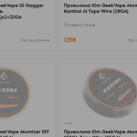
eekVape SS Stagger
Проволока 10m GeekVape Atom
e,
Kanthal A1 Tape Wire (28GA)
A)x2+32GA
Оставить отзыв
125₴
Нет в наличии
Нет 
11448
ekVape Atomizer DIY
Проволока 10m GeekVape Atom