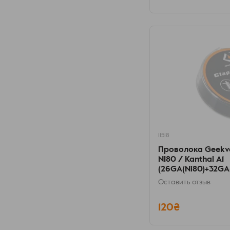
11518
Проволока Geekva
NI80 / Kanthal A1
(26GA(Ni80)+32GA(K
Оставить отзыв
120₴