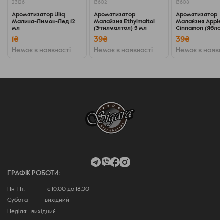
23126
13602
13608
Ароматизатор Uliq
Ароматизатор
Ароматизатор
Малина-Лимон-Лед 12
Малайзия Ethylmaltol
Малайзия Appl
мл
(Этилмалтол) 5 мл
Cinnamon (Ябло
корицей) 5 мл
1₴
39₴
39₴
Немає в наявності
Немає в наявності
Немає в наяв
ГРАФІК РОБОТИ:
Пн-Пт: с 10:00 до 18:00
Субота: вихідний
Неділя: вихідний