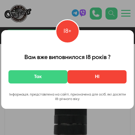
18+
0
Каталог товарів
Вейп Шоп
Вам вже виповнилося 18 років ?
Так
Ні
Інформація, представлена на сайті, призначена для осіб, які досягли
18-річного віку.