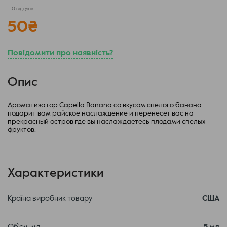
0 відгуків
50
₴
Повідомити про наявність?
Опис
Ароматизатор Capella Banana со вкусом спелого банана
подарит вам райское наслаждение и перенесет вас на
прекрасный остров где вы наслаждаетесь плодами спелых
фруктов.
Характеристики
Країна виробник товару
США