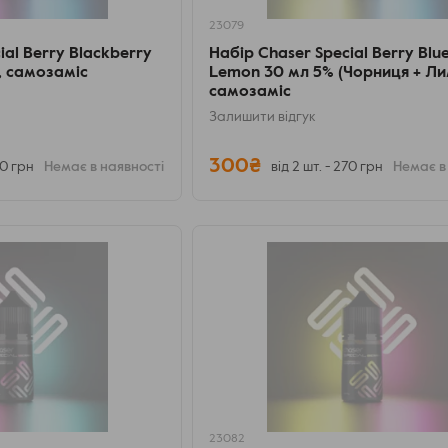
23079
ial Berry Blackberry
Набір Chaser Special Berry Blu
, самозаміс
Lemon 30 мл 5% (Чорниця + Ли
самозаміс
Залишити відгук
300₴
70 грн
Немає в наявності
від 2 шт. - 270 грн
Немає в
23082