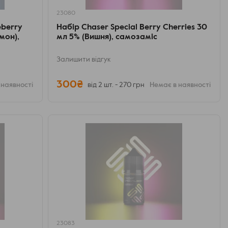
23080
eberry
Набір Chaser Special Berry Cherries 30
мон),
мл 5% (Вишня), самозаміс
Залишити відгук
300₴
 наявності
від 2 шт. - 270 грн
Немає в наявності
23083