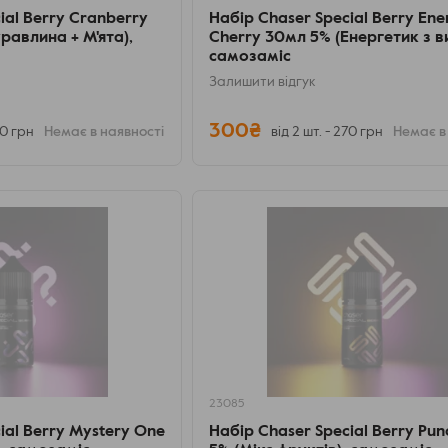
ial Berry Cranberry
Набір Chaser Special Berry Ene
равлина + М'ята),
Cherry 30мл 5% (Енергетик з в
самозаміс
Залишити відгук
300₴
70 грн
Немає в наявності
від 2 шт. - 270 грн
Немає в
23085
ial Berry Mystery One
Набір Chaser Special Berry Pu