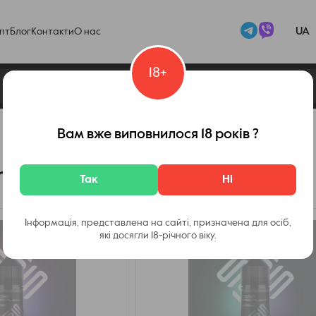
UA
пт
Блог
Контакти
О нас
18+
Набор Chaser Special Berry
Вам вже виповнилося 18 років ?
 Special Berry
Так
Ні
Інформація, представлена на сайті, призначена для осіб,
які досягли 18-річного віку.