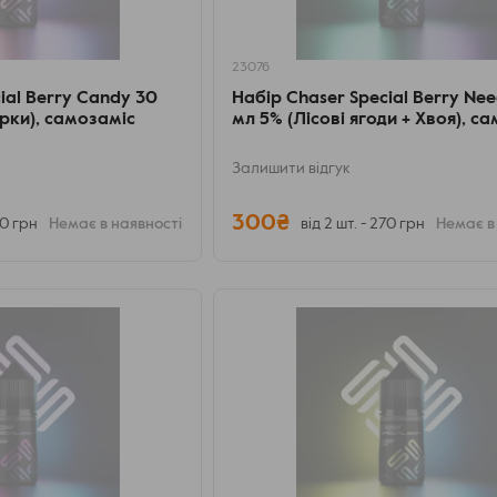
23076
ial Berry Candy 30
Набір Chaser Special Berry Nee
ерки), самозаміс
мл 5% (Лісові ягоди + Хвоя), с
Залишити відгук
300₴
70 грн
Немає в наявності
від 2 шт. - 270 грн
Немає в