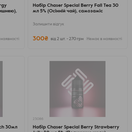
rgy
Набір Chaser Special Berry Fall Tea 30
ишнею),
мл 5% (Осінній чай), самозаміс
Залишити відгук
300₴
 наявності
від 2 шт. - 270 грн
Немає в наявності
23086
nch 30мл
Набір Chaser Special Berry Strawberry