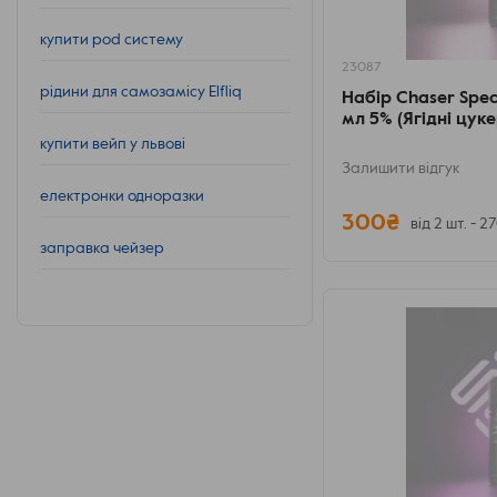
купити pod систему
23087
рідини для самозамісу Elfliq
Набір Chaser Spec
мл 5% (Ягідні цук
купити вейп у львові
Залишити відгук
електронки одноразки
300₴
від 2 шт. - 2
заправка чейзер