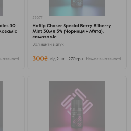
23077
dles 30
Набір Chaser Special Berry Bilberry
амозаміс
Mint 30мл 5% (Чорниця + М'ята),
самозаміс
Залишити відгук
300₴
 наявності
від 2 шт. - 270 грн
Немає в наявності