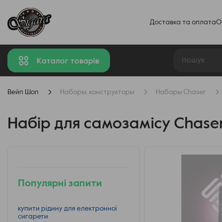
Доставка та оплата
О
Каталог товарів
Вейп Шоп
Наборы, конструкторы
Наборы Chaser
Набір для самозамісу Chaser
Популярні запити
купити рідину для електронної
сигарети