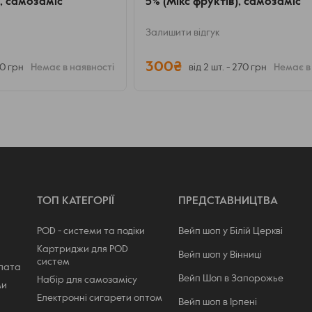
, самозаміс
5% (Мікс фруктів), самозаміс
Залишити відгук
300₴
70 грн
Немає в наявності
від 2 шт. - 270 грн
Немає в
ТОП КАТЕГОРІЇ
ПРЕДСТАВНИЦТВА
POD - системи та подіки
Вейп шоп у Білій Церкві
Картриджи для POD
Вейп шоп у Вінниці
систем
плата
Вейп Шоп в Запорожье
Набір для самозамісу
ми
Електронні сигарети оптом
Вейп шоп в Ірпені