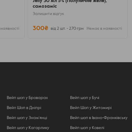
Jelly 30 мл 5% (Полуничне желе),
самозаміс
Залишити відгук
300₴
 наявності
від 2 шт. - 270 грн
Немає в наявності
Вейп шоп у Броварах
Вейп шоп у Бучі
Вейп Шоп в Дніпрі
Вейп Шоп у Житомирі
Вейп шоп у Знам’янці
Вейп шоп в Івано-Франківську
Вейп шоп у Кагарлику
Вейп шоп у Ковелі