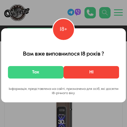
18+
0
Каталог товарів
Вейп Шоп
Вам вже виповнилося 18 років ?
Так
Ні
Інформація, представлена на сайті, призначена для осіб, які досягли
18-річного віку.