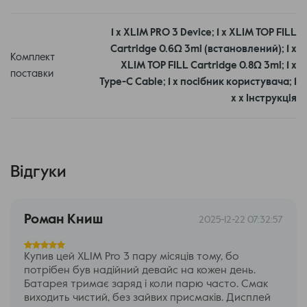
батарея на 1500 mAh, дисплей для повного контролю
параметрів, швидка зарядка Type-C та регулювання,
1 х XLIM PRO 3 Device; 1 х XLIM TOP FILL
яке дозволяє налаштовувати тягу під себе. Це робить
Cartridge 0.6Ω 3ml (встановлений); 1 х
Комплект
пристрій універсальним як для новачка, так і для
XLIM TOP FILL Cartridge 0.8Ω 3ml; 1 х
поставки
досвідченого вейпера.
Type-C Cable; 1 х посібник користувача; 1
х х Інструкція
Характеристика
Показник
Потужність
до 30W
Відгуки
Акумулятор
1500 mAh
Роман Книш
2025-12-22 07:32:57
Зарядка
Type-C, 5V/2A (швидка)
Купив цей XLIM Pro 3 пару місяців тому, бо
потрібен був надійний девайс на кожен день.
Батарея тримає заряд і коли парю часто. Смак
Дисплей
1.05 HD сенсорний
виходить чистий, без зайвих присмаків. Дисплей