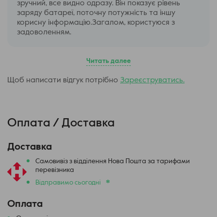
зручний, все видно одразу. Він показує рівень
заряду батареї, поточну потужність та іншу
Матеріали
Цинковий сплав + PCTG
корисну інформацію.Загалом, користуюся з
задоволенням.
Об’єм картриджа
3 мл (TPD)
Читать далее
А тепер розберемо, що це означає на практиці:
Щоб написати відгук потрібно
Зареєструватись.
Pod 1500 mAh, до 5 днів роботи у середньому режимі
паріння.
Pod з екраном, повний контроль усіх параметрів.
Оплата / Доставка
Pod система Type-C. Лише 30 хвилин до 80% заряду.
Pod система з регулюванням повітря, можна обирати від
тугої сигаретної затяжки до кальянного стилю.
Доставка
Це міцний корпус і приємний дизайн, який реально
Самовивіз з відділення Нова Пошта за тарифами
відчувається в руці.
перевізника
*
Відправимо сьогодні
Оплата