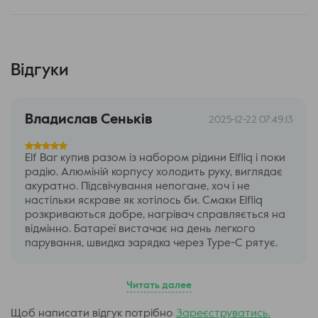
У комплект Elf ELFX входять два багаторазові
Відгуки
картриджі з опором 0.6 Ом та 0.8 Ом. Ці картриджі
легко заправляються, що дозволяє швидко підготувати
Владислав Сеньків
пристрій до використання. Просто заправте картридж
2025-12-22 07:49:13
вашої улюбленої сольової рідини, і ви готові до якісного
вейпінгу.
Elf Bar купив разом із набором рідини Elfliq і поки
радію. Алюміній корпусу холодить руку, виглядає
акуратно. Підсвічування непогане, хоч і не
Переваги Elf ELFX
настільки яскраве як хотілось би. Смаки Elfliq
розкриваються добре, нагрівач справляється на
Dual Mesh Coil технологія забезпечує насичений та чистий
відмінно. Батареї вистачає на день легкого
смак.
парування, швидка зарядка через Type-C рятує.
Міцний алюмінієвий корпус із стійким покриттям.
Потужний акумулятор та підтримка швидкого заряджання.
Легкість заправки та зміни картриджів.
Читать далее
Elf ELFX – це вейп-девайс, який поєднує передові
Щоб написати відгук потрібно
Зареєструватись.