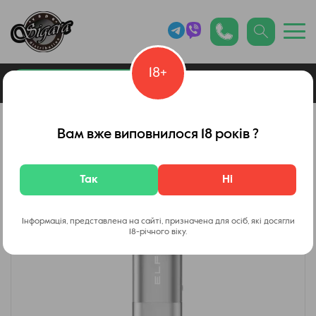
18+
0
Каталог товарів
Вейп Шоп
Вам вже виповнилося 18 років ?
Так
Ні
Інформація, представлена на сайті, призначена для осіб, які досягли
18-річного віку.