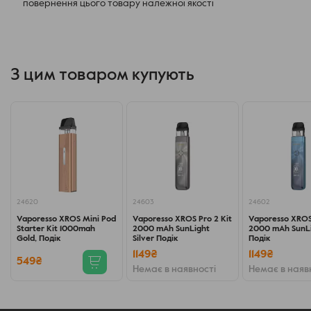
повернення цього товару належної якості
З цим товаром купують
24620
24603
24602
Vaporesso XROS Mini Pod
Vaporesso XROS Pro 2 Kit
Vaporesso XROS 
Starter Kit 1000mah
2000 mAh SunLight
2000 mAh SunLi
Gold, Подік
Silver Подік
Подік
1149₴
1149₴
549₴
Немає в наявності
Немає в наяв