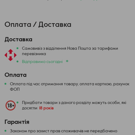
технології, стильний дизайн і високу функціональність.
Він ідеально підійде як для досвідчених вейперів, так і
новачків, які хочуть отримати максимальне
Оплата / Доставка
задоволення від вейпінгу. Купуючи Elf ELFX, ви робите
вибір на користь якості, довговічності та вишуканості.
Доставка
Насолоджуйтесь вейпінгом з Elf ELFX та відкрийте для
себе новий рівень задоволення.
Самовивіз з відділення Нова Пошта за тарифами
перевізника
*
Відправимо сьогодні
Оплата
Оплата під час отримання товару, оплата карткою, рахунок
ФОП
Придбати товари з даного розділу можуть особи, які
досягли
18 років
Гарантія
Законом про захист прав споживачів не передбачено