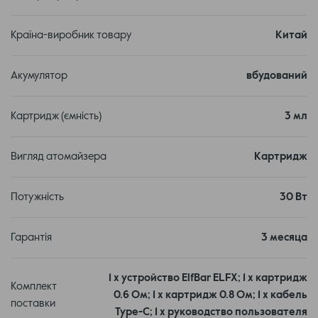
Країна-виробник товару
Китай
Акумулятор
вбудований
Картридж (ємність)
3 мл
Elf ELFX оснащений потужним акумулятором ємністю
Вигляд атомайзера
Картридж
1000 мАг, що забезпечує тривале використання без
частої підзарядки. Пристрій підтримує потужність до 30
Вт, що достатньо для створення густої та насиченої
Потужність
30 Вт
пари. Завдяки функції швидкої зарядки, ви зможете
швидко повернути девайс до ладу і продовжити
Гарантія
3 месяца
насолоджуватися вейпінгом.
1 x устройство ElfBar ELFX; 1 х картридж
Комплект
0.6 Ом; 1 х картридж 0.8 Ом; 1 x кабель
поставки
Type-C; 1 x руководство пользователя