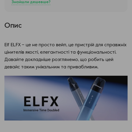
Знайшли дешевше?
Опис
Elf ELFX – це не просто вейп, це пристрій для справжніх
цінителів якості, елегантності та функціональності.
Давайте докладніше розглянемо, що робить цей
девайс таким унікальним та привабливим.
Elf ELFX оснащений найновішим картриджем Dual Mesh