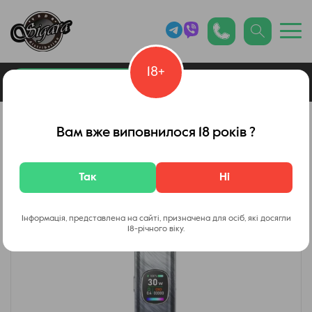
18+
0
Каталог товарів
Вейп Шоп
Вам вже виповнилося 18 років ?
Так
Ні
Інформація, представлена на сайті, призначена для осіб, які досягли
18-річного віку.