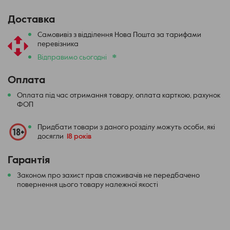
Керування повітряним потоком: бічний AFC
Батарея: 1300 мАг
Доставка
Заряджання: 5В/2А, Type-C
Самовивіз з відділення Нова Пошта за тарифами
Матеріал: Цинковий сплав+IML+PCTG
перевізника
Ємність картриджа: 2 мл
*
Відправимо сьогодні
Картридж: 0.6 Ом/0.8 Ом/1.2 Ом
Вага: 66 г
Оплата
Оплата під час отримання товару, оплата карткою, рахунок
ФОП
Придбати товари з даного розділу можуть особи, які
досягли
18 років
Гарантія
Законом про захист прав споживачів не передбачено
повернення цього товару належної якості