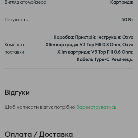
Вигляд атомайзера
Картридж
кратному натисканні. Екран блокується 4-кратним
натисканням кнопки Fire.
Потужність
30 Вт
Коробка; Пристрій; Інструкція: Oxva
Комплект
Xlim картридж V3 Top Fill 0.8 Ohm; Oxva
поставки
Xlim картридж V3 Top Fill 0.6 Ohm;
Кабель Type-C; Ремінець.
OXVA XLIM Pro 2 також оснащений RGB-підсвічуванням,
яке додає стиль та унікальний дизайн пристрою. Її
активація відбувається дворазовим натисканням
Відгуки
кнопки Fire, створюючи привабливий візуальний ефект,
що виділяє користувача серед інших вейперів.
Щоб написати відгук потрібно
Зареєструватись.
Характеристики:
Розмір: 111.0 х 25.0 х 14.3 мм
Оплата / Доставка
Вихідна потужність: до 30 Вт