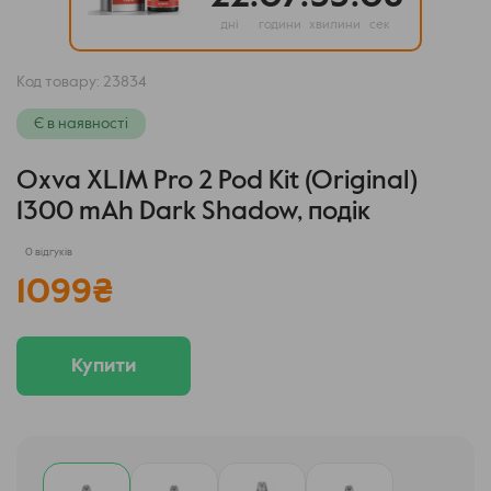
дні
години
хвилини
сек
Код товару:
23834
Є в наявності
Oxva XLIM Pro 2 Pod Kit (Original)
1300 mAh Dark Shadow, подік
0 відгуків
1099
₴
Купити