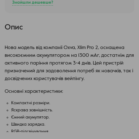
Знайшли дешевше?
Опис
Нова модель від компанії Oxva, Хlim Pro 2, оснащена
високоємним акумулятором на 1300 мАг, достатнім для
активного паріння протягом 3-4 днів. Цей пристрій
призначений для задоволення потреб як новачків, так і
досвідчених користувачів вейпінгу.
Основні характеристики:
Компактні розміри.
Яскрава зовнішність.
Ємний акумулятор.
Швидка зарядка.
RGB-підсвічування.
Регульований повітряний потік збоку.