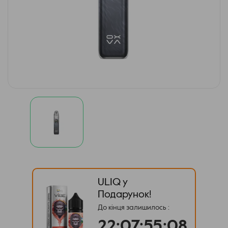
ULIQ у
Подарунок!
До кінця залишилось :
22
:
07
:
55
:
08