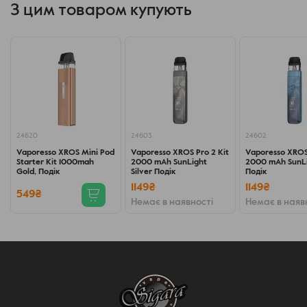
З цим товаром купують
24620
24603
24602
Vaporesso XROS Mini Pod
Vaporesso XROS Pro 2 Kit
Vaporesso XROS 
Starter Kit 1000mah
2000 mAh SunLight
2000 mAh SunLi
Gold, Подік
Silver Подік
Подік
1149₴
1149₴
549₴
Немає в наявності
Немає в наяв