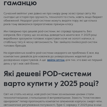
гаманцю
Сучасний вейпінг уже давно не про хмару диму за всі гроші світу. На
сьогодні це історія про зручність, технології та стиль, навіть якщо бюджет
обмежений. Недорогі pod-системи можуть видати пару, які ще кілька
років тому вважалися прерогативою преміум-класу.
Ми говоримо про дешеві pod-системи, які справді працюють. Без
капризів, без страху, що за місяць доведеться міняти все. У 2025 році
виробники зрозуміли головне: користувач хоче не золоті написи, а
стабільну тягу й чесну автономність. Так і вийшла лінійка pod-систем
топових брендів.
На sigara.kiev.ua знайти pod-системи недорого не проблема. Є все, від
компактних девайсів для новачків до універсальних моделей для
досвідчених користувачів. А ще
вейпи оптом
для тих, хто вже не перший
день у грі і має свій бізнес.
Які дешеві POD-системи
варто купити у 2025 році?
Світ не стоїть на місці, нові pod-системи за низькими цінами стали
технологічнішими, стильнішими й витривалішими. Замість "пластикових
одноразок" тепер пропонують компактні алюмінієві корпуси, смарт-чіпи,
автоматичне регулювання потужності, Type-C зарядку. У 2025 році в ніші