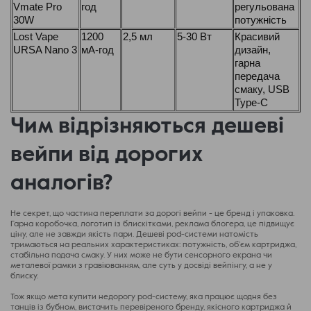
Vmate Pro
год
регульована
30W
потужність
Lost Vape
1200
2,5 мл
5-30 Вт
Красивий
URSA Nano 3
мА-год
дизайн,
гарна
передача
смаку, USB
Type-C
Чим відрізняються дешеві
вейпи від дорогих
аналогів?
Не секрет, що частина переплати за дорогі вейпи - це бренд і упаковка.
Гарна коробочка, логотип із блискітками, реклама блогера, це підвищує
ціну, але не завжди якість пари. Дешеві pod-системи натомість
тримаються на реальних характеристиках: потужність, об’єм картриджа,
стабільна подача смаку. У них може не бути сенсорного екрана чи
металевої рамки з гравіюванням, але суть у досвіді вейпінгу, а не у
блиску.
Тож якщо мета купити недорогу pod-систему, яка працює щодня без
танців із бубном, вистачить перевіреного бренду, якісного картриджа й