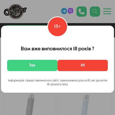
18+
0
Каталог товарів
Подбор по цене и типу
Вам вже виповнилося 18 років ?
Бюджетні ПОД системи
Так
Ні
Фільтр
Інформація, представлена на сайті, призначена для осіб, які досягли
18-річного віку.