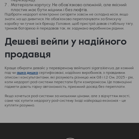
перезаряду.
Матеріали корпусу. Не обов’язково алюміній, але якісний
пластик має бути міцним і без люфтів.
Підібрати недорогі електронні сигарети зовсім не складна місія, якщо
знати, на що дивитися. Не обов’язково переплачувати за блискучу
коробку чи гучне ім’я бренду. Головне, щоб пристрій давав стабільну тягу,
тримав батареєю й передавав так, як задумано виробником рідини.
Дешеві вейпи у надійного
продавця
Краще обирати девайс у перевіреному вейпшопі sigara.kiev.ua, де кожний
под чи
ашка дишка
сертифіковані, надійних виробників, з правдивим
описом і консультантами, які розуміють різницю між 0.8 і 1.2 Ом. 2025 - рік,
коли недорогі pod-системи перестали бути компромісом. Це повноцінні
гаджети дають гарну автономність, приємний досвід без переплати.
Якщо хочеться pod-системи за низькими цінами, але з відчуттям якості,
саме час купити недорогу pod-систему. Іноді найкраща економія - це
купляти розумно.