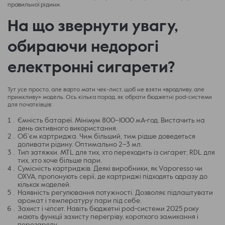
правильної рідини.
На що звернути увагу,
обираючи недорогі
електронні сигарети?
Тут усе просто, але варто мати чек-лист, щоб не взяти «вродливу, але
примхливу» модель. Ось кілька порад, як обрати бюджетні pod-системи
для початківців:
Ємність батареї. Мінімум 800–1000 мА-год. Вистачить на
день активного використання.
Об’єм картриджа. Чим більший, тим рідше доведеться
доливати рідину. Оптимально 2–3 мл.
Тип затяжки. MTL для тих, хто переходить із сигарет; RDL для
тих, хто хоче більше пари.
Сумісність картриджів. Деякі виробники, як Vaporesso чи
OXVA, пропонують серії, де картриджі підходять одразу до
кількох моделей.
Наявність регулювання потужності. Дозволяє підлаштувати
аромат і температуру пари під себе.
Захист і чіпсет. Навіть бюджетні pod-системи 2025 року
мають функції захисту перегріву, короткого замикання і