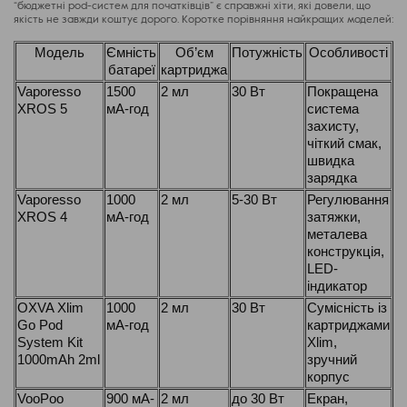
“бюджетні pod-систем для початківців” є справжні хіти, які довели, що
якість не завжди коштує дорого. Коротке порівняння найкращих моделей:
Модель
Ємність
Об’єм
Потужність
Особливості
батареї
картриджа
Vaporesso
1500
2 мл
30 Вт
Покращена
XROS 5
мА-год
система
захисту,
чіткий смак,
швидка
зарядка
Vaporesso
1000
2 мл
5-30 Вт
Регулювання
XROS 4
мА-год
затяжки,
металева
конструкція,
LED-
індикатор
OXVA Xlim
1000
2 мл
30 Вт
Сумісність із
Go Pod
мА-год
картриджами
System Kit
Xlim,
1000mAh 2ml
зручний
корпус
VooPoo
900 мА-
2 мл
до 30 Вт
Екран,