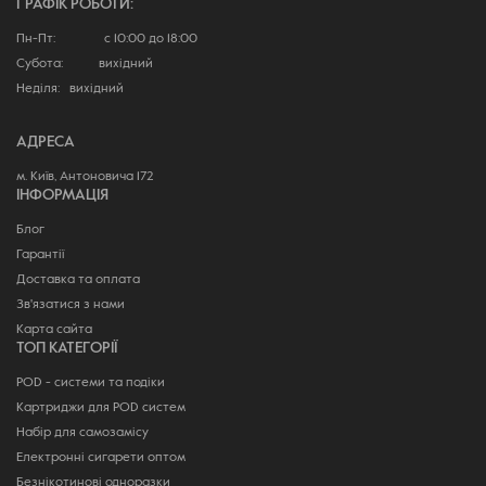
ГРАФІК РОБОТИ:
Пн-Пт: с 10:00 до 18:00
Субота: вихідний
Неділя: вихідний
АДРЕСА
м. Київ, Антоновича 172
ІНФОРМАЦІЯ
Блог
Гарантії
Доставка та оплата
Зв'язатися з нами
Карта сайта
ТОП КАТЕГОРІЇ
POD - системи та подіки
Картриджи для POD систем
Набір для самозамісу
Електронні сигарети оптом
Безнікотинові одноразки