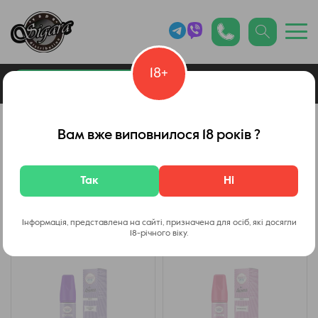
18+
0
Каталог товарів
Наборы Dinner Lady
Вам вже виповнилося 18 років ?
Набір Dinner Lady Mix Aroma
Так
Ні
Фільтр
Інформація, представлена на сайті, призначена для осіб, які досягли
18-річного віку.