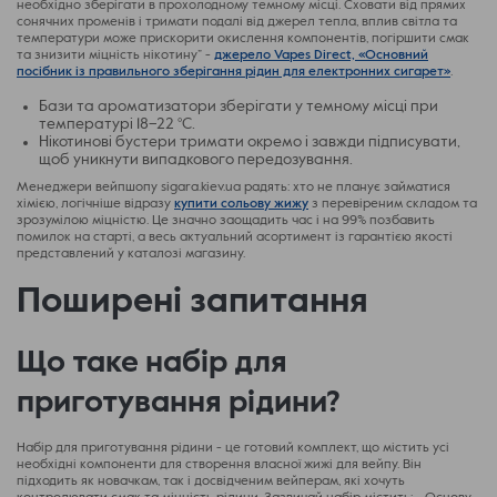
необхідно зберігати в прохолодному темному місці. Сховати від прямих
сонячних променів і тримати подалі від джерел тепла, вплив світла та
температури може прискорити окислення компонентів, погіршити смак
та знизити міцність нікотину” -
джерело Vapes Direct, «Основний
посібник із правильного зберігання рідин для електронних сигарет»
.
Бази та ароматизатори зберігати у темному місці при
температурі 18–22 °C.
Нікотинові бустери тримати окремо і завжди підписувати,
щоб уникнути випадкового передозування.
Менеджери вейпшопу sigara.kiev.ua радять: хто не планує займатися
хімією, логічніше відразу
купити сольову жижу
з перевіреним складом та
зрозумілою міцністю. Це значно заощадить час і на 99% позбавить
помилок на старті, а весь актуальний асортимент із гарантією якості
представлений у каталозі магазину.
Поширені запитання
Що таке набір для
приготування рідини?
Набір для приготування рідини - це готовий комплект, що містить усі
необхідні компоненти для створення власної жижі для вейпу. Він
підходить як новачкам, так і досвідченим вейперам, які хочуть