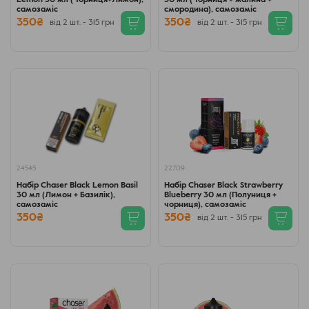
Lemon 30 мл (Чорниця+Лимон),
30 мл (Чорниця + малина +
самозаміс
смородина), самозаміс
350₴
350₴
від 2 шт. - 315 грн
від 2 шт. - 315 грн
24545
22709
Набір Chaser Black Lemon Basil
Набір Chaser Black Strawberry
30 мл (Лимон + Базилік),
Blueberry 30 мл (Полуниця +
самозаміс
чорниця), самозаміс
350₴
350₴
від 2 шт. - 315 грн