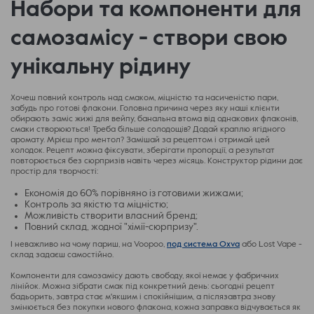
Набори та компоненти для
самозамісу - створи свою
унікальну рідину
Хочеш повний контроль над смаком, міцністю та насиченістю пари,
забудь про готові флакони. Головна причина через яку наші клієнти
обирають заміс жижі для вейпу, банальна втома від однакових флаконів,
смаки створюються! Треба більше солодощів? Додай краплю ягідного
аромату. Мрієш про ментол? Замішай за рецептом і отримай цей
холодок. Рецепт можна фіксувати, зберігати пропорції, а результат
повторюється без сюрпризів навіть через місяць. Конструктор рідини дає
простір для творчості:
Економія до 60% порівняно із готовими жижами;
Контроль за якістю та міцністю;
Можливість створити власний бренд;
Повний склад, жодної "хімії-сюрпризу".
І неважливо на чому париш, на Voopoo,
под система Oxva
або Lost Vape -
склад задаєш самостійно.
Компоненти для самозамісу дають свободу, якої немає у фабричних
лінійок. Можна зібрати смак під конкретний день: сьогодні рецепт
бадьорить, завтра стає м'якшим і спокійнішим, а післязавтра знову
змінюється без покупки нового флакона, кожна заправка відчувається як