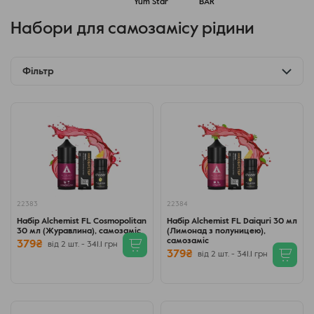
Yum Star
BAR
Набори для самозамісу рідини
Фільтр
22383
22384
Набір Alchemist FL Cosmopolitan
Набір Alchemist FL Daiquri 30 мл
30 мл (Журавлина), самозаміс
(Лимонад з полуницею),
самозаміс
379₴
від 2 шт. - 341.1 грн
379₴
від 2 шт. - 341.1 грн