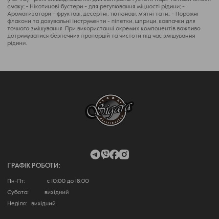
смаку; - Нікотинові бустери - для регулювання міцності рідини; -
Ароматизатори - фруктові, десертні, тютюнові, м’ятні та ін.; - Порожні
флакони та дозувальні інструменти - піпетки, шприци, ковпачки для
точного змішування. При використанні окремих компонентів важливо
дотримуватися безпечних пропорцій та чистоти під час змішування
рідини.
ГРАФІК РОБОТИ:
Пн-Пт: с 10:00 до 18:00
Субота: вихідний
Неділя: вихідний