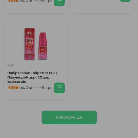
499₴
від 2 шт. - 449.1 грн
24191
Набір Dinner Lady Fruit FULL
Полуниця-Кавун 30 мл,
самозаміс
499₴
від 2 шт. - 449.1 грн
показати ще