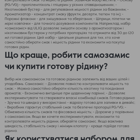
контролювати смак та міцність рідини. Зазвичай набір містить: - Основу
(PG/VG) - пропіленгліколь і гліцерин у різних співвідношеннях; -
Нікотиновий бустер - для регулювання міцності рідини за бажанням; -
Ароматизатор - концентрат смаку (фрукти, десерти, тютюн та ін.); -
Порожні флакони - для змішування та зберігання; - Шприци, піпетки чи
мірні ковпачки - для точного дозування компонентів. Наприклад, набір
«самозаміс» від ULIQ дозволяє змішати основу з ароматизатором і
нікотиновим бустером у потрібних пропорціях та отримати від 30 до 120
мл готової рідини. Цей набір - ідеальне рішення для тих, хто хоче
самостійно обирати смак і міцність рідини та економити на покупці
готових рідин.
Що краще, робити самозамис
чи купити готову рідину?
Вибір між самозамісом та готовою рідиною залежить від ваших цілей і
уподобань. Самозаміс: - Дозволяє повністю контролювати міцність та
смак; - Можна самостійно обирати кількість нікотину та поєднання
ароматів; - Економічно вигідніше при щоденному парінні; - Дозволяє
експериментувати та створювати власні комбінації смаків. Готова рідина:
- Зручна та швидка у використанні - відразу готова для заливки в девайс;
- Виробник гарантує стабільний смак та безпечні пропорції PG/VG; -
Обмежена кількість смаків та фіксована міцність; - Дорожче у порівнянні
з самозамісом. Якщо ви хочете експериментувати, економити та
контролювати міцність рідини, обирайте самозаміс. Якщо важлива
швидкість, стабільність смаку і мінімум клопоту - краще підійде готова
рідина.
Як користуватися набором для