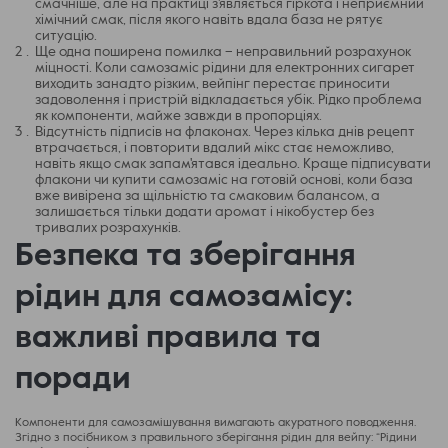
смачніше, але на практиці з'являється гіркота і неприємний
хімічний смак, після якого навіть вдала база не рятує
ситуацію.
Ще одна поширена помилка – неправильний розрахунок
міцності. Коли самозаміс рідини для електронних сигарет
виходить занадто різким, вейпінг перестає приносити
задоволення і пристрій відкладається убік. Рідко проблема
як компоненти, майже завжди в пропорціях.
Відсутність підписів на флаконах. Через кілька днів рецепт
втрачається, і повторити вдалий мікс стає неможливо,
навіть якщо смак запам'ятався ідеально. Краще підписувати
флакони чи купити самозаміс на готовій основі, коли база
вже вивірена за щільністю та смаковим балансом, а
залишається тільки додати аромат і нікобустер без
тривалих розрахунків.
Безпека та зберігання
рідин для самозамісу:
важливі правила та
поради
Компоненти для самозамішування вимагають акуратного поводження.
Згідно з посібником з правильного зберігання рідин для вейпу: “Рідини