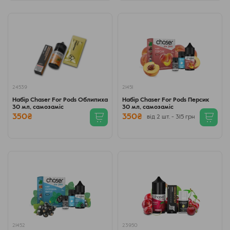
24539
21451
Набір Chaser For Pods Облипиха
Набір Chaser For Pods Персик
30 мл, самозаміс
30 мл, самозаміс
350₴
350₴
від 2 шт. - 315 грн
21452
23950