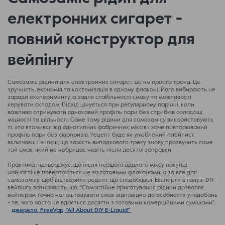
електронних сигарет -
повний конструктор для
вейпінгу
Самозаміс рідини для електронних сигарет. це не просто тренд. Це
зручність, економія та кастомізація в одному флаконі. Його вибирають не
заради експерименту, а задля стабільності смаку та можливості
керувати складом. Підхід цінується при регулярному парінні, коли
важливо отримувати однаковий профіль пари без стрибків солодощі,
міцності та щільності. Саме тому рідини для самозамісу використовують
ті, хто втомився від однотипних фабричних міксів і хоче повторюваний
профіль пари без сюрпризів. Рецепт буде як улюблений плейлист:
включаєш і знаєш, що замість випадкового треку знову прозвучить саме
той смак, який не набридає навіть після десятої заправки.
Практика підтверджує, що після першого вдалого міксу покупці
найчастіше повертаються не за готовими флаконами, а за все для
самозамісу, щоб відтворити рецепт, що сподобався. Експерти в галузі DIY-
вейпінгу зазначають, що: "Самостійне приготування рідини дозволяє
вейперам точно налаштовувати смак відповідно до особистих уподобань
- те, чого часто не вдається досягти з готовими комерційними сумішами",
-
джерело: FreeVap, "All About DIY E-Liquid"