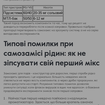
Тип пристрою
PG/VG
Нікотін
Підсистема
60/40
20-35 мг сольовий
МТЛ-бак
50/50
6-12 мг
Такий підхід економить компоненти та час, тому що рецепт не
доводиться переробляти після кожної заправки. Правильно підібрані
пропорції перетворюють самозаміс на зрозумілу систему, а не на серію
випадкових експериментів.
Типові помилки при
самозамісі рідин: як не
зіпсувати свій перший мікс
Замозаміс для подів - конструктор для дорослих, перші спроби рідко
проходять ідеально, і це нормально. Більшість невдалих міксів
з'являється не через якість компонентів, а через дрібні прорахунки, які
легко допустити на старті. Розуміння типових помилок дозволяє
уникнути ситуації, коли флакон вирушає в ящик «не вдалося», а бажання
продовжувати експерименти зникає після першої заправки.
Найчастіше перша невдача пов'язана з надлишком
ароматизатора. Здається, що більше крапель означає