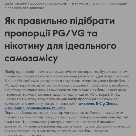
адаптований під роботу картриджів і не вимагає підганяння пропорцій
після кожного флакона.
Як правильно підібрати
пропорції PG/VG та
нікотину для ідеального
самозамісу
Підбір пропорцій – точка, де самозаміс жижа перестає бути хаотичним
процесом і перетворюється на керований результат. Для подів потрібно
більше PG, щоб смак розкривався яскравіше, а для потужних баків більше
VG, щоб пара була щільною та м'якою. За даними профільного посібника
з підбору співвідношення компонентів для рідин: «PG більш ефективно
переносить смак і посилює удар по горлу, тоді як VG створює більш
щільну і м'яку пару, тому правильний вибір пропорцій є ключем до
комфортного вейпінгу під різні пристрої» -
джерело: E-Cig Clouds,
«Посібник зі співвідношень PG/VG»
Перед підбором конкретних цифр часто виникає бажання спростити
процес і купити готову базу для вейпу де пропорції вже вивірені під тип
пристрою. Це допомагає уникнути помилок на старті й швидше
зрозуміти, які співвідношення підходять саме під бак або pod-систему, що
використовується, а вже потім переходити до більш точного
настроювання рецепту.