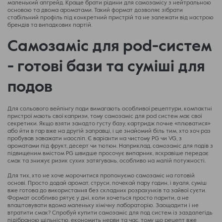
маленький апгрейд. Краще брати рідини для самозамісу з нейтральною
основою та двома ароматами. Такий формат дозволяє зібрати
стабільний профіль під конкретний пристрій та не залежати від настрою
брендів та випадкових партій.
Самозаміс для pod-систем
- готові бази та суміші для
подов
Для сольового вейпінгу поди вимагають особливої ​​рецептури, компактні
пристрої мають свої капризи, тому самозаміс для pod систем має свої
секретики. Якщо взяти занадто густу базу, картридж почне «плюватися»
або йти в гар вже на другій заправці, і це знайомий біль тим, хто хоч раз
пробував заважати наосліп. Є варіанти на чистому PG чи VG, з
ароматами під фрукт, десерт чи тютюн. Наприклад, самозаміс для подів з
підвищеним вмістом PG швидше просочує випарник, яскравіше передає
смак та знижує ризик сухих затягувань, особливо на малій потужності.
Для тих, хто не хоче морочитися пропонуємо самозаміс на готовій
основі. Просто додай аромат, струси, почекай пару годин, і вуаля, суміш
вже готова до використання без складних розрахунків та зайвої суєти.
Формат особливо рятує у дні, коли хочеться просто парити, а не
влаштовувати вдома маленьку хімічну лабораторію. Заощадити і не
втратити смак? Спробуй купити самозаміс для под систем із заздалегідь
підібраною щільністю, економить нерви та час, тому що рецепт вже