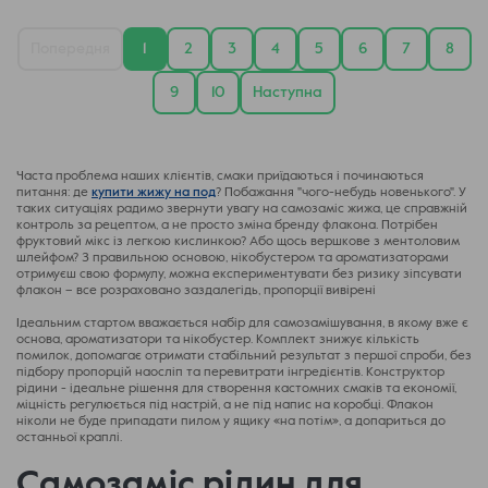
Попередня
1
2
3
4
5
6
7
8
9
10
Наступна
Часта проблема наших клієнтів, смаки приїдаються і починаються
питання: де
купити жижу на под
? Побажання "чого-небудь новенького". У
таких ситуаціях радимо звернути увагу на самозаміс жижа, це справжній
контроль за рецептом, а не просто зміна бренду флакона. Потрібен
фруктовий мікс із легкою кислинкою? Або щось вершкове з ментоловим
шлейфом? З правильною основою, нікобустером та ароматизаторами
отримуєш свою формулу, можна експериментувати без ризику зіпсувати
флакон – все розраховано заздалегідь, пропорції вивірені
Ідеальним стартом вважається набір для самозамішування, в якому вже є
основа, ароматизатори та нікобустер. Комплект знижує кількість
помилок, допомагає отримати стабільний результат з першої спроби, без
підбору пропорцій наосліп та перевитрати інгредієнтів. Конструктор
рідини - ідеальне рішення для створення кастомних смаків та економії,
міцність регулюється під настрій, а не під напис на коробці. Флакон
ніколи не буде припадати пилом у ящику «на потім», а допариться до
останньої краплі.
Самозаміс рідин для