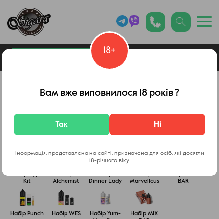
18+
0
Каталог товарів
Вейп Шоп
Вам вже виповнилося 18 років ?
Так
Ні
Набір ULIQ
Набори
Набір
Набір Lucky
Набір In
Chaser
ELFLIQ
Bottle
Інформація, представлена на сайті, призначена для осіб, які досягли
18-річного віку.
Набір Hype
Набір
Набори
Набори
Набір OCTO
Kit
Alchemist
Dinner Lady
Marvellous
BAR
Набір Punch
Набір WES
Набір Yum-
Набір MIX