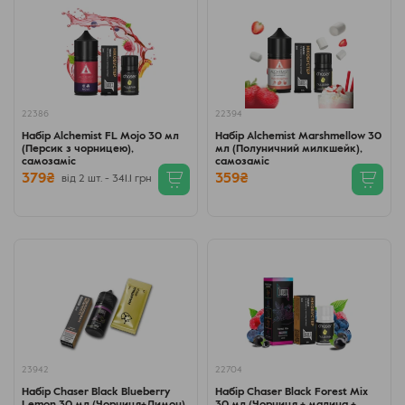
22386
22394
Набір Alchemist FL Mojo 30 мл
Набір Alchemist Marshmellow 30
(Персик з чорницею),
мл (Полуничний милкшейк),
самозаміс
самозаміс
379₴
359₴
від 2 шт. - 341.1 грн
23942
22704
Набір Chaser Black Blueberry
Набір Chaser Black Forest Mix