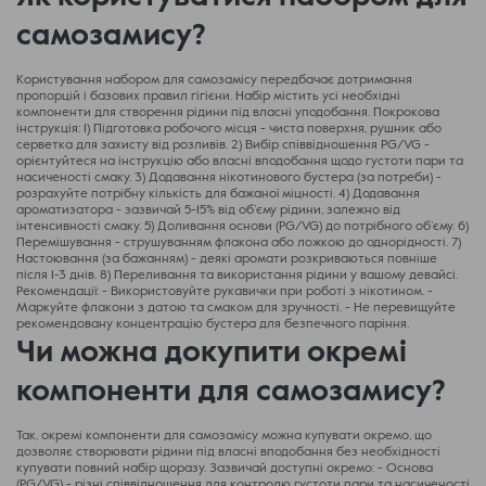
самозамису?
Користування набором для самозамісу передбачає дотримання
пропорцій і базових правил гігієни. Набір містить усі необхідні
компоненти для створення рідини під власні уподобання. Покрокова
інструкція: 1) Підготовка робочого місця - чиста поверхня, рушник або
серветка для захисту від розливів. 2) Вибір співвідношення PG/VG -
орієнтуйтеся на інструкцію або власні вподобання щодо густоти пари та
насиченості смаку. 3) Додавання нікотинового бустера (за потреби) -
розрахуйте потрібну кількість для бажаної міцності. 4) Додавання
ароматизатора - зазвичай 5-15% від об’єму рідини, залежно від
інтенсивності смаку. 5) Доливання основи (PG/VG) до потрібного об’єму. 6)
Перемішування - струшуванням флакона або ложкою до однорідності. 7)
Настоювання (за бажанням) - деякі аромати розкриваються повніше
після 1-3 днів. 8) Переливання та використання рідини у вашому девайсі.
Рекомендації: - Використовуйте рукавички при роботі з нікотином. -
Маркуйте флакони з датою та смаком для зручності. - Не перевищуйте
рекомендовану концентрацію бустера для безпечного паріння.
Чи можна докупити окремі
компоненти для самозамису?
Так, окремі компоненти для самозамісу можна купувати окремо, що
дозволяє створювати рідини під власні вподобання без необхідності
купувати повний набір щоразу. Зазвичай доступні окремо: - Основа
(PG/VG) - різні співвідношення для контролю густоти пари та насиченості