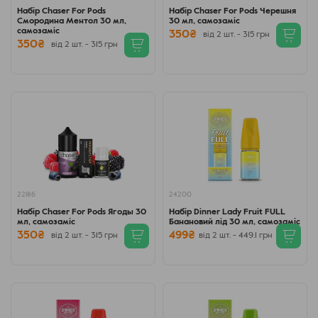
Набір Chaser For Pods
Набір Chaser For Pods Черешня
Смородина Ментол 30 мл,
30 мл, самозаміс
самозаміс
350₴
від 2 шт. - 315 грн
350₴
від 2 шт. - 315 грн
22186
24200
Набір Chaser For Pods Ягоды 30
Набір Dinner Lady Fruit FULL
мл, самозаміс
Банановий лід 30 мл, самозаміс
350₴
499₴
від 2 шт. - 315 грн
від 2 шт. - 449.1 грн