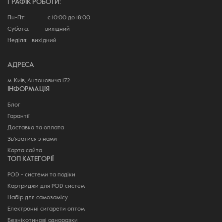
ГРАФІК РОБОТИ:
Пн-Пт: с 10:00 до 18:00
Субота: вихідний
Неділя: вихідний
АДРЕСА
м. Київ, Антоновича 172
ІНФОРМАЦІЯ
Блог
Гарантії
Доставка та оплата
Зв'язатися з нами
Карта сайта
ТОП КАТЕГОРІЇ
POD - системи та подіки
Картриджи для POD систем
Набір для самозамісу
Електронні сигарети оптом
Безнікотинові одноразки