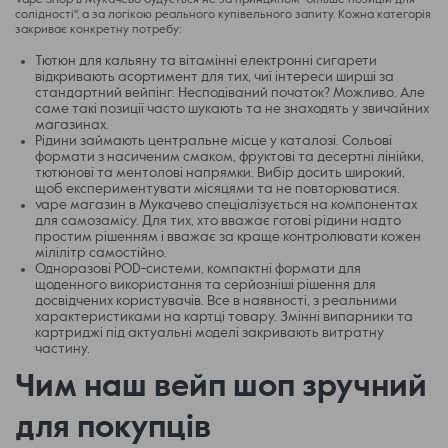
Vape Shop в Мукачево будується не за принципом "більше позицій для
солідності", а за логікою реального купівельного запиту. Кожна категорія
закриває конкретну потребу:
Тютюн для кальяну та вітамінні електронні сигарети
відкривають асортимент для тих, чиї інтереси ширші за
стандартний вейпінг. Несподіваний початок? Можливо. Але
саме такі позиції часто шукають та не знаходять у звичайних
магазинах.
Рідини займають центральне місце у каталозі. Сольові
формати з насиченим смаком, фруктові та десертні лінійки,
тютюнові та ментолові напрямки. Вибір досить широкий,
щоб експериментувати місяцями та не повторюватися.
vape магазин в Мукачево спеціалізується на компонентах
для самозамісу. Для тих, хто вважає готові рідини надто
простим рішенням і вважає за краще контролювати кожен
мілілітр самостійно.
Одноразові POD-системи, компактні формати для
щоденного використання та серйозніші рішення для
досвідчених користувачів. Все в наявності, з реальними
характеристиками на картці товару. Змінні випарники та
картриджі під актуальні моделі закривають витратну
частину.
Чим наш вейп шоп зручний
для покупців