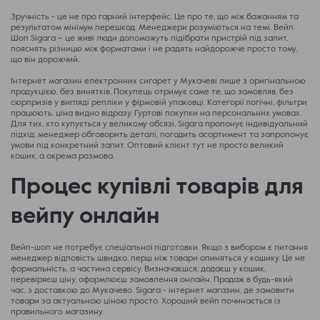
Зручність - це не про гарний інтерфейс. Це про те, що між бажанням та
результатом мінімум перешкод. Менеджери розуміються на темі. Вейп
Шоп Sigara – це живі люди допоможуть підібрати пристрій під запит,
пояснять різницю між форматами і не радять найдорожче просто тому,
що він дорожчий.
Інтернет магазин електронних сигарет у Мукачеві лише з оригінальною
продукцією, без винятків. Покупець отримує саме те, що замовляв, без
сюрпризів у вигляді репліки у фірмовій упаковці. Категорії логічні, фільтри
працюють, ціна видно відразу. Гуртові покупки на персональних умовах.
Для тих, хто купується у великому обсязі, Sigara пропонує індивідуальний
підхід: менеджер обговорить деталі, погодить асортимент та запропонує
умови під конкретний запит. Оптовий клієнт тут не просто великий
кошик, а окрема розмова.
Процес купівлі товарів для
вейпу онлайн
Вейп-шоп не потребує спеціальної підготовки. Якщо з вибором є питання
менеджер відповість швидко, перш ніж товари опиняться у кошику. Це не
формальність, а частина сервісу. Визначаєшся, додаєш у кошик,
перевіряєш ціну, оформлюєш замовлення онлайн. Продаж в будь-який
час, з доставкою до Мукачево. Sigara - інтернет магазин, де замовити
товари за актуальною ціною просто. Хороший вейп починається із
правильного магазину.