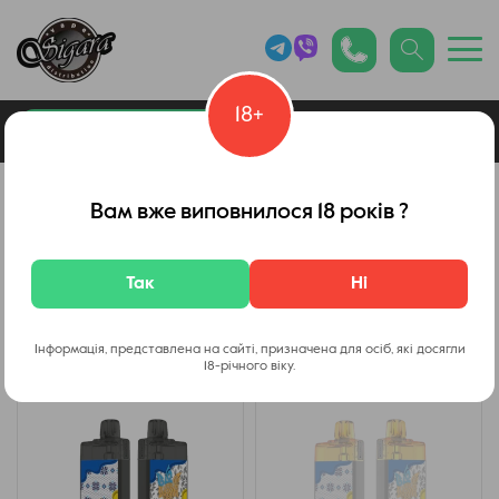
18+
0
Каталог товарів
POD - системы
Вам вже виповнилося 18 років ?
IBAR
Так
Ні
Фільтр
Інформація, представлена на сайті, призначена для осіб, які досягли
18-річного віку.