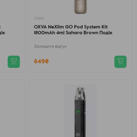
23910
t
OXVA NeXlim GO Pod System Kit
дік
1800mAh 4ml Sahara Brown Подік
Залишити відгук
649₴