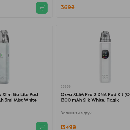
369₴
23838
Xlim Go Lite Pod
Oxva XLIM Pro 2 DNA Pod Kit (Or
h 3ml Mist White
1300 mAh Silk White, Подік
Залишити відгук
1349₴