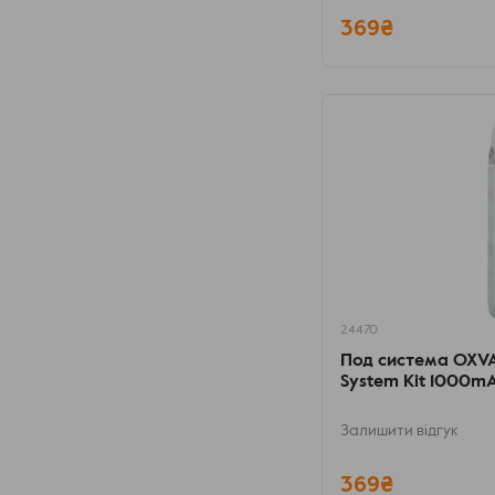
369₴
24470
Под система OXVA 
System Kit 1000mA
Залишити відгук
369₴