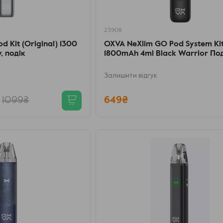
23908
d Kit (Original) 1300
OXVA NeXlim GO Pod System Ki
, подік
1800mAh 4ml Black Warrior По
Залишити відгук
1099₴
649₴