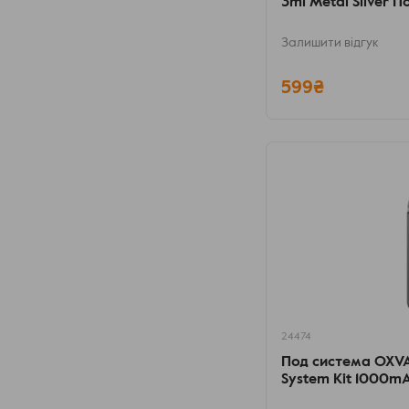
3ml Metal Silver П
Залишити відгук
599₴
24474
Под система OXVA 
System Kit 1000mA