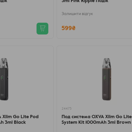
одік
3ml Pink Ripple Подік
Залишити відгук
599₴
24473
Xlim Go Lite Pod
Под система OXVA Xlim Go Lite
h 3ml Black
System Kit 1000mAh 3ml Brown