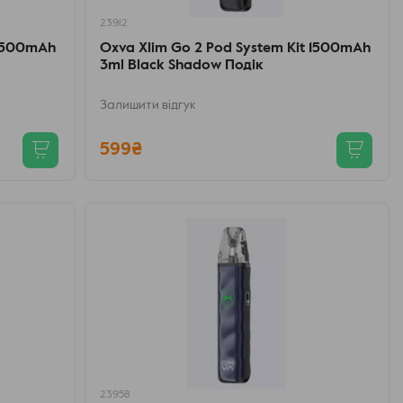
23912
 1500mAh
Oxva Xlim Go 2 Pod System Kit 1500mAh
3ml Black Shadow Подік
Залишити відгук
599₴
23958