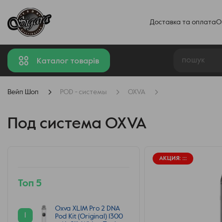
Доставка та оплата
О
Каталог товарів
Вейп Шоп
POD - системы
OXVA
Под система OXVA
АКЦИЯ:
:
:
:
Топ 5
Oxva XLIM Pro 2 DNA
1
Pod Kit (Original) 1300