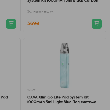
System Kit 1000mAh 3ml Black Carbon
Залишити відгук
369₴
24467
 Pod
OXVA Xlim Go Lite Pod System Kit
1000mAh 3ml Light Blue Под система