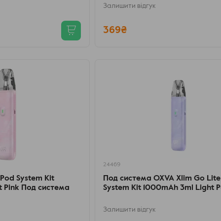
Залишити відгук
369₴
24469
 Pod System Kit
Под система OXVA Xlim Go Lite
t Pink Под система
System Kit 1000mAh 3ml Light P
Залишити відгук