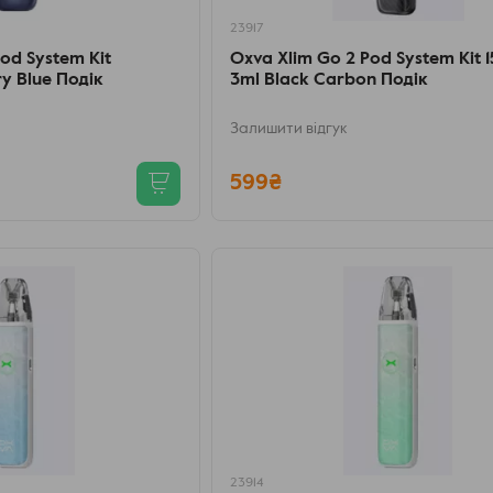
23917
od System Kit
Oxva Xlim Go 2 Pod System Kit
y Blue Подік
3ml Black Carbon Подік
Залишити відгук
599₴
23914