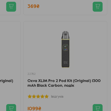
369₴
22762
iginal)
Oxva XLIM Pro 2 Pod Kit (Original) 1300
mAh Black Carbon, подік
1відгуків
1099₴