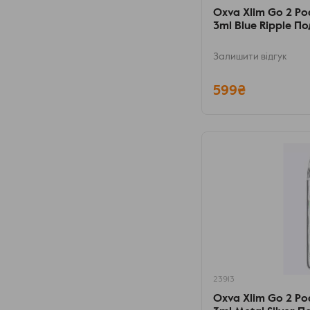
Oxva Xlim Go 2 Po
3ml Blue Ripple По
Залишити відгук
599₴
23913
Oxva Xlim Go 2 Po