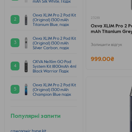
mAh Silk White, Подік
Oxva XLIM Pro 2 Pod Kit
23261
2
(Original) 1300 mAh
Titanium Blue, подік
Oxva XLIM Pro 2 Po
mAh Titanium Grey
Oxva XLIM Pro 2 Pod Kit
3
(Original) 1300 mAh
Залишити відгук
Silver Carbon, подік
999.00₴
OXVA NeXlim GO Pod
4
System Kit 1800mAh 4ml
Black Warrior Подік
Oxva XLIM Pro 2 Pod Kit
5
(Original) 1300 mAh
Champion Blue подік
Популярні запити
самозаміс hype kit