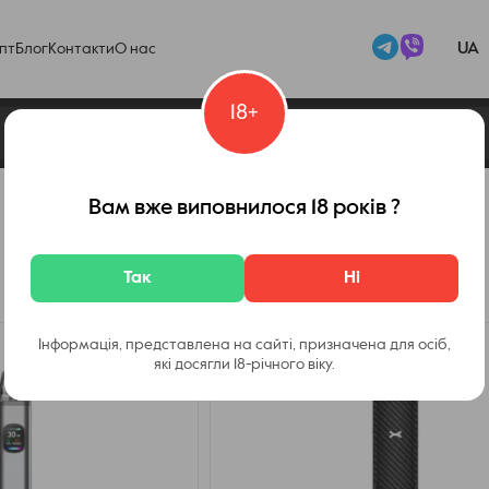
UA
пт
Блог
Контакти
О нас
18+
Вам вже виповнилося 18 років ?
Так
Ні
Інформація, представлена на сайті, призначена для осіб,
які досягли 18-річного віку.