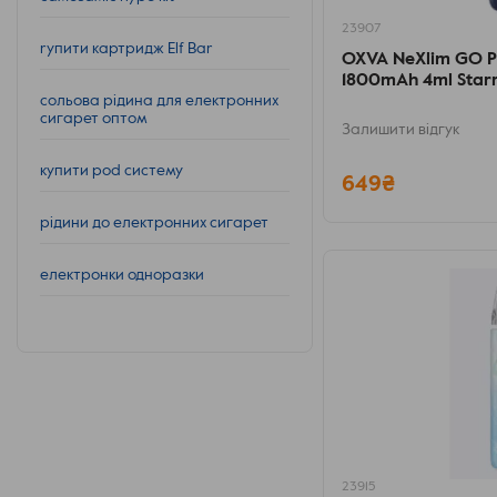
23907
rупити картридж Elf Bar
OXVA NeXlim GO P
1800mAh 4ml Starr
сольова рідина для електронних
сигарет оптом
Залишити відгук
купити pod систему
649₴
рідини до електронних сигарет
електронки одноразки
23915