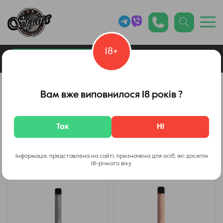
18+
0
Каталог товарів
Витаминные электронные сигареты
Вам вже виповнилося 18 років ?
Nutriair XXL
Так
Ні
Фільтр
Інформація, представлена на сайті, призначена для осіб, які досягли
18-річного віку.