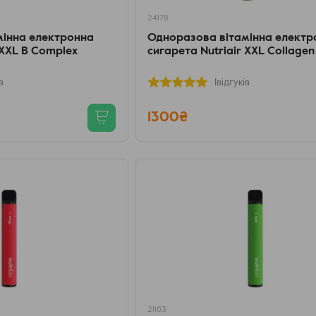
24178
мінна електронна
Одноразова вітамінна електр
 XXL B Complex
сигарета Nutriair XXL Collagen
в
1відгуків
1300₴
21163