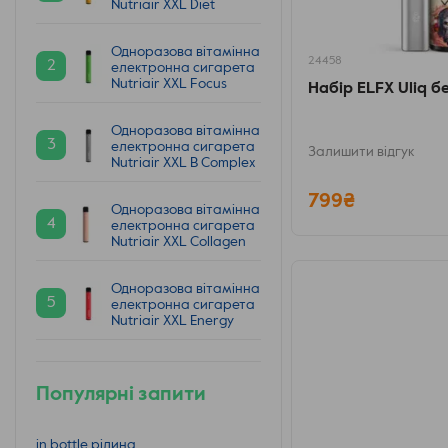
Nutriair XXL Diet
Одноразова вітамінна
24458
2
електронна сигарета
Nutriair XXL Focus
Набір ELFX Uliq б
Одноразова вітамінна
3
електронна сигарета
Залишити відгук
Nutriair XXL B Complex
799₴
Одноразова вітамінна
4
електронна сигарета
Nutriair XXL Collagen
Одноразова вітамінна
5
електронна сигарета
Nutriair XXL Energy
Популярні запити
in bottle рідина