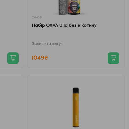
24459
Набір OXVA Uliq без нікотину
Залишити відгук
1049₴