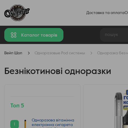
Доставка та оплата
О
Каталог товарів
Вейп Шоп
Одноразовые Pod системы
Одноразка без 
Безнікотинові одноразки
Топ 5
Одноразова вітамінна
1
електронна сигарета