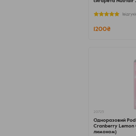
сигарета Nutriair 
1відгукі
1200₴
20725
Одноразовий Pod
Cranberry Lemon
лимоном)