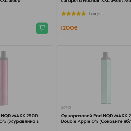
XXL Sleep
сигарета Nutriair XXL Sweet Me
в
1відгуків
1200₴
20745
 HQD MAXX 2500
Одноразовий Pod HQD MAXX 
 0% (Журавлина з
Double Apple 0% (Соковите яб