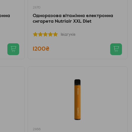
21170
онна
Одноразова вітамінна електронна
сигарета Nutriair XXL Diet
1відгуків
1200₴
21166