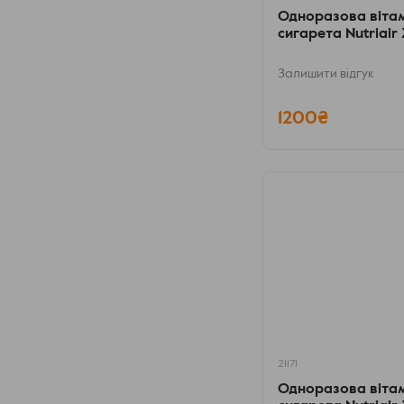
Одноразова віта
сигарета Nutriair
Залишити відгук
1200₴
21171
Одноразова віта