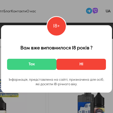
UA
пт
Блог
Контакти
О нас
18+
никотина
Вам вже виповнилося 18 років ?
Так
Ні
Інформація, представлена на сайті, призначена для осіб,
які досягли 18-річного віку.