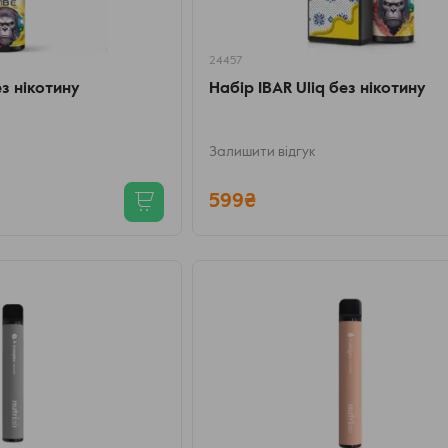
24457
ез нікотину
Набір IBAR Uliq без нікотину
Залишити відгук
599₴