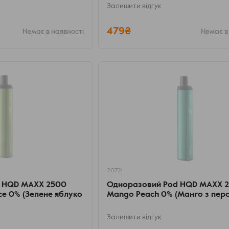
Залишити відгук
479₴
Немає в наявності
Немає в
20721
 HQD MAXX 2500
Одноразовий Pod HQD MAXX 
Ice 0% (Зелене яблуко
Mango Peach 0% (Манго з пер
Залишити відгук