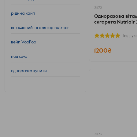
21172
рідина хайп
Одноразова віта
сигарета Nutriair
вітамінний інгалятор nutriair
1відгукі
вейп VooPoo
1200₴
под oxva
одноразка купити
21173