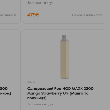
Залишити відгук
479₴
 наявності
Немає в наявності
20742
2500
Одноразовий Pod HQD MAXX 2500
сиком)
Mango Strawberry 0% (Манго та
полуниця)
Залишити відгук