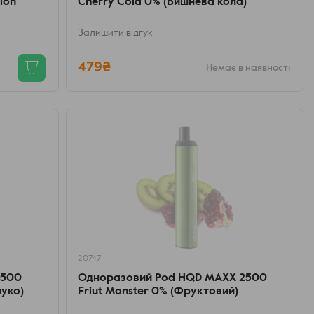
lon
Cherry Cola 0% (Вишнева кола)
Залишити відгук
479₴
Немає в наявності
20747
2500
Одноразовий Pod HQD MAXX 2500
луко)
Friut Monster 0% (Фруктовий)