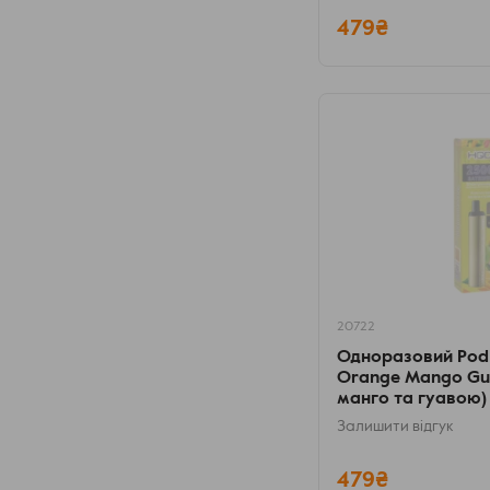
479₴
20722
Одноразовий Pod
Orange Mango Gua
манго та гуавою)
Залишити відгук
479₴