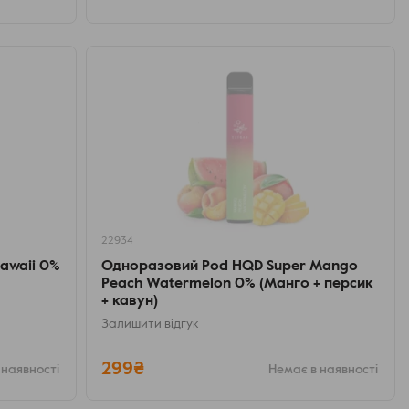
22934
awaii 0%
Одноразовий Pod HQD Super Mango
Peach Watermelon 0% (Манго + персик
+ кавун)
Залишити відгук
299₴
 наявності
Немає в наявності