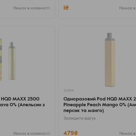
1₴
Немає в наявності
Немає в
20744
 HQD MAXX 2500
Одноразовий Pod HQD MAXX 
va 0% (Апельсин з
Pineapple Peach Mango 0% (Ан
персик та манго)
Залишити відгук
479₴
Немає в наявності
Немає в