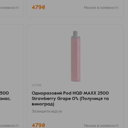
479₴
 наявності
Немає в наявності
20746
2500
Одноразовий Pod HQD MAXX 2500
анас,
Strawberry Grape 0% (Полуниця та
виноград)
Залишити відгук
479₴
 наявності
Немає в наявності