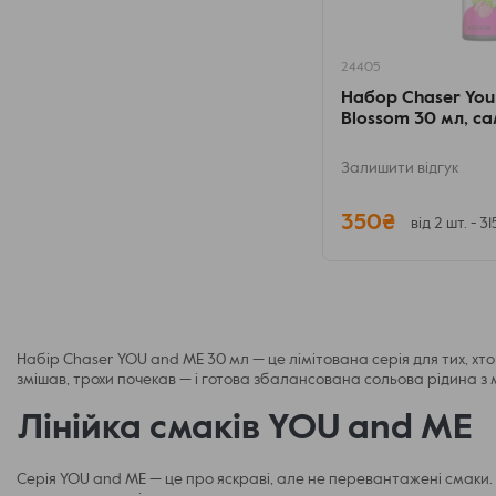
24405
Набор Chaser You 
Blossom 30 мл, с
Залишити відгук
350₴
від 2 шт. - 3
Набір Chaser YOU and ME 30 мл — це лімітована серія для тих, хт
змішав, трохи почекав — і готова збалансована сольова рідина з
Лінійка смаків YOU and ME
Серія YOU and ME — це про яскраві, але не перевантажені смаки. Т