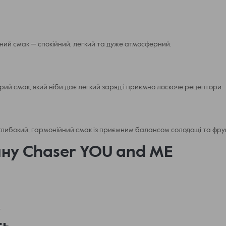
чний смак — спокійний, легкий та дуже атмосферний.
рий смак, який ніби дає легкий заряд і приємно лоскоче рецептори.
глибокий, гармонійний смак із приємним балансом солодощі та фрук
ину Chaser YOU and ME
.