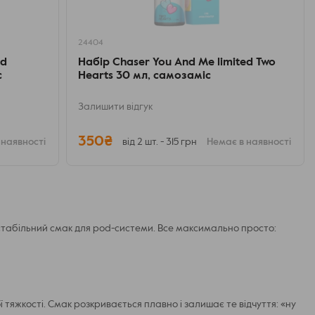
24404
ed
Набір Chaser You And Me limited Two
с
Hearts 30 мл, самозаміс
Залишити відгук
350₴
 наявності
від 2 шт. - 315 грн
Немає в наявності
а стабільний смак для pod-системи. Все максимально просто:
ї тяжкості. Смак розкривається плавно і залишає те відчуття: «ну