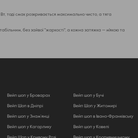
т, тоді смак розкривається максимально чисто, а тяга
більним, без зайвої "жаркості", а кожна затяжка — м'якою та
Вейп шоп у Броварах
Вейп шоп у Бучі
Вейп Шоп в Дніпрі
Вейп Шоп у Житомирі
Вейп шоп у Знам’янці
Вейп шоп в Івано-Франківську
Вейп шоп у Кагарлику
Вейп шоп у Ковелі
Вейп Шоп у Кривому Розі
Вейп шоп у Кропивницькому