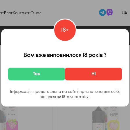
UA
пт
Блог
Контакти
О нас
18+
Набор Chaser YOU and ME
Вам вже виповнилося 18 років ?
Так
Ні
Інформація, представлена на сайті, призначена для осіб,
які досягли 18-річного віку.