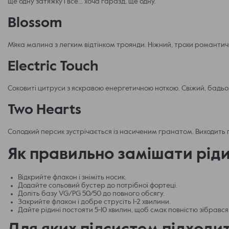
ще одну затяжку і все… хоча гаразд, ще одну.
Blossom
М'яка малина з легким відтінком троянди. Ніжний, трохи романти
Electric Touch
Соковиті цитруси з яскравою енергетичною ноткою. Свіжий, бадьо
Two Hearts
Солодкий персик зустрічається із насиченим гранатом. Виходить 
Як правильно замішати рід
Відкрийте флакон і зніміть носик.
Додайте сольовий бустер до потрібної фортеці.
Доліть базу VG/PG 50/50 до повного обсягу.
Закрийте флакон і добре струсіть 1-2 хвилини.
Дайте рідині постояти 5-10 хвилин, щоб смак повністю зібрався