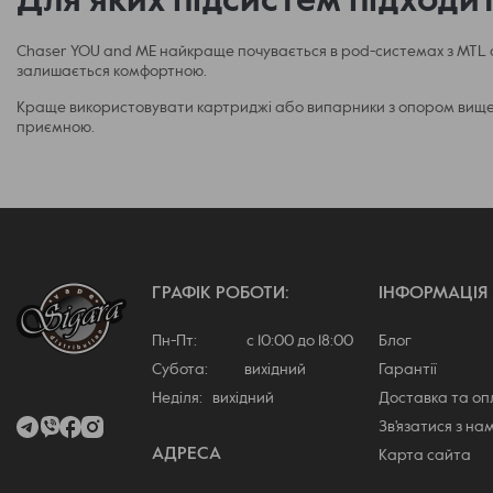
Для яких підсистем підходи
Chaser YOU and ME найкраще почувається в pod-системах з MTL аб
залишається комфортною.
Краще використовувати картриджі або випарники з опором вище 0.
приємною.
ГРАФІК РОБОТИ:
ІНФОРМАЦІЯ
Пн-Пт: с 10:00 до 18:00
Блог
Субота: вихідний
Гарантії
Неділя: вихідний
Доставка та о
Зв'язатися з на
АДРЕСА
Карта сайта