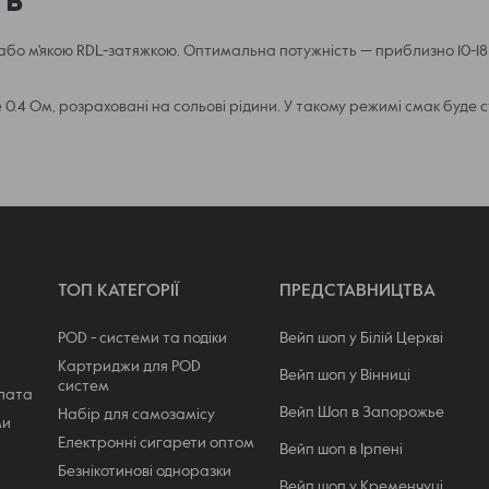
ть
о м'якою RDL-затяжкою. Оптимальна потужність — приблизно 10-18 В
4 Ом, розраховані на сольові рідини. У такому режимі смак буде ста
ТОП КАТЕГОРІЇ
ПРЕДСТАВНИЦТВА
POD - системи та подіки
Вейп шоп у Білій Церкві
Картриджи для POD
Вейп шоп у Вінниці
систем
плата
Вейп Шоп в Запорожье
Набір для самозамісу
ми
Електронні сигарети оптом
Вейп шоп в Ірпені
Безнікотинові одноразки
Вейп шоп у Кременчуці