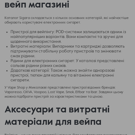
вейп магазині
Каталог Sigara складається з кількох основних категорій, які найчастіше
обирають користувачі електронних сигарет.
Пристрої для вейпінгу: POD-системи залишаються одним із
найпопулярніших варіантів. Вони компактні та зручні для
щоденного використання.
Витратні матеріали: Випарники та картриджі дозволяють
підтримувати стабільну роботу пристроїв та змінювати
смак рідини.
Рідини для електронних сигарет: У каталозі представлені
сольові рідини різних смаків.
Додаткові категорії: Також можна знайти одноразові
пристрої, тютюн для кальяну та вітамінні електронні
сигарети.
У Vape Shop у Миколаєві представлені пристрої відомих брендів:
Vaporesso, OXVA, Voopoo, Lost Vape, Smok, Elfbar та Ibar. Завдяки цьому
можна підібрати пристрій за характеристиками та ціною.
Аксесуари та витратні
матеріали для вейпа