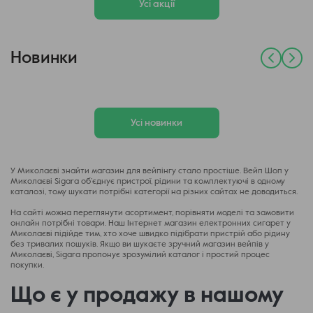
Усі акції
Новинки
Усі новинки
У Миколаєві знайти магазин для вейпінгу стало простіше. Вейп Шоп у
Миколаєві Sigara об’єднує пристрої, рідини та комплектуючі в одному
каталозі, тому шукати потрібні категорії на різних сайтах не доводиться.
На сайті можна переглянути асортимент, порівняти моделі та замовити
онлайн потрібні товари. Наш Інтернет магазин електронних сигарет у
Миколаєві підійде тим, хто хоче швидко підібрати пристрій або рідину
без тривалих пошуків. Якщо ви шукаєте зручний магазин вейпів у
Миколаєві, Sigara пропонує зрозумілий каталог і простий процес
покупки.
Що є у продажу в нашому