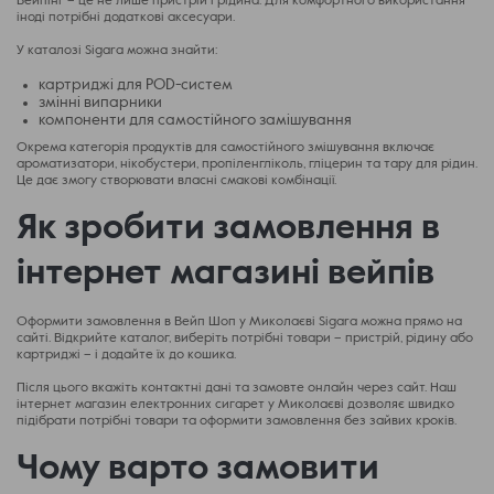
Вейпінг – це не лише пристрій і рідина. Для комфортного використання
іноді потрібні додаткові аксесуари.
У каталозі Sigara можна знайти:
картриджі для POD-систем
змінні випарники
компоненти для самостійного замішування
Окрема категорія продуктів для самостійного змішування включає
ароматизатори, нікобустери, пропіленгліколь, гліцерин та тару для рідин.
Це дає змогу створювати власні смакові комбінації.
Як зробити замовлення в
інтернет магазині вейпів
Оформити замовлення в Вейп Шоп у Миколаєві Sigara можна прямо на
сайті. Відкрийте каталог, виберіть потрібні товари – пристрій, рідину або
картриджі – і додайте їх до кошика.
Після цього вкажіть контактні дані та замовте онлайн через сайт. Наш
інтернет магазин електронних сигарет у Миколаєві дозволяє швидко
підібрати потрібні товари та оформити замовлення без зайвих кроків.
Чому варто замовити