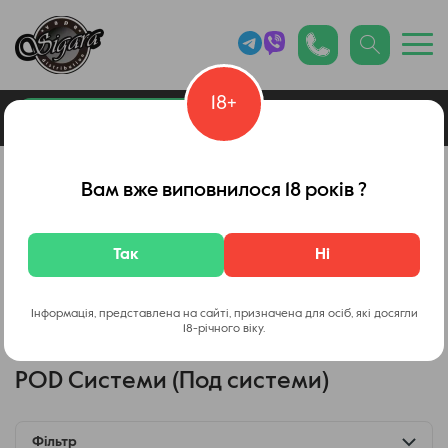
18+
0
Каталог товарів
Вейп Шоп
Вам вже виповнилося 18 років ?
Так
Ні
Vaporesso
OXVA
Voopoo
Lost vape
Smok
Інформація, представлена на сайті, призначена для осіб, які досягли
18-річного віку.
Elfbar
Ibar
POD Системи (Под системи)
Фільтр