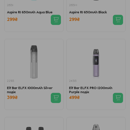
21531
21531-1
Aspire R1 650mAh Aqua Blue
Aspire R1 650mAh Black
299₴
299₴
22513
24313
Elf Bar ELFX 1000mAh Silver
Elf Bar ELFX PRO 1200mAh
подік
Purple подік
399₴
499₴