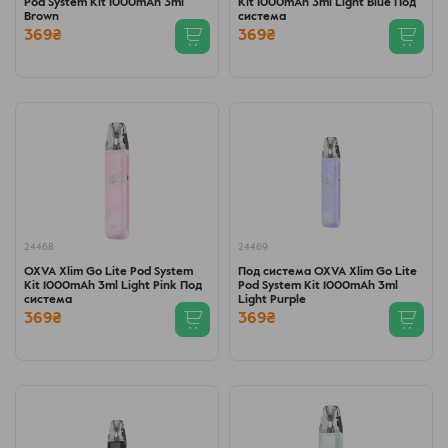
Pod System Kit 1000mAh 3ml
Kit 1000mAh 3ml Light Blue Под
Brown
система
369₴
369₴
24468
24469
OXVA Xlim Go Lite Pod System
Под система OXVA Xlim Go Lite
Kit 1000mAh 3ml Light Pink Под
Pod System Kit 1000mAh 3ml
система
Light Purple
369₴
369₴