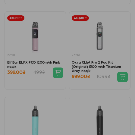
АКЦИЯ:
:
:
:
АКЦИЯ:
:
:
:
22510
23261
Elf Bar ELFX PRO 1200mAh Pink
Oxva XLIM Pro 2 Pod Kit
подік
(Original) 1300 mAh Titanium
Grey, подік
399.00₴
499₴
999.00₴
1099₴