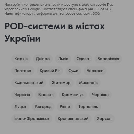
Настройки конфиденциальности и доступа к файлам cookie Под
управлением Google. Соответствуют спецификации TCF от IAB.
Идентификатор платформы для запросов согласия: 300.
POD-системи в містах
України
Харків
Дніпро
Львів
Одеса
Запоріжжя
Полтава
Кривий Ріг
Суми
Черкаси
Хмельницький
Житомир
Миколаїв
Чернігів
Вінниця
Кременчук
Чернівці
Луцьк
Ужгород
Рівне
Тернопіль
Івано-Франківськ
Кропивницький
Херсон