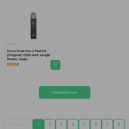
23832
Oxva XLIM Pro 2 Pod Kit
(Original) 1300 mAh Jungle
Green, подік
1099₴
показати ще
Попередня
1
2
3
4
5
6
7
8