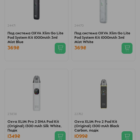
24471
24470
Под система OXVA Xlim Go Lite
Под система OXVA Xlim Go Lite
Pod System Kit 1000mAh 3ml
Pod System Kit 1000mAh 3ml
Mist Blue
Mist White
369₴
369₴
23838
22762
Oxva XLIM Pro 2 DNA Pod Kit
Oxva XLIM Pro 2 Pod Kit
(Original) 1300 mAh Silk White,
(Original) 1300 mAh Black
Подік
Carbon, подік
1349₴
1099₴