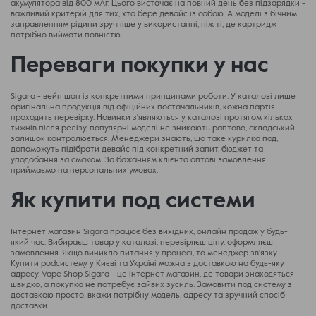
акумулятора від 800 мАг. Цього вистачає на повний день без підзарядки -
важливий критерій для тих, хто бере девайс із собою. А моделі з бічним
заправленням рідини зручніше у використанні, ніж ті, де картридж
потрібно виймати повністю.
Переваги покупки у нас
Sigara - вейп шоп із конкретними принципами роботи. У каталозі лише
оригінальна продукція від офіційних постачальників, кожна партія
проходить перевірку. Новинки з'являються у каталозі протягом кількох
тижнів після релізу, популярні моделі не зникають раптово, складський
залишок контролюється. Менеджери знають, що таке курилка под,
допоможуть підібрати девайс під конкретний запит, бюджет та
уподобання за смаком. За бажанням клієнта оптові замовлення
приймаємо на персональних умовах.
Як купити под системи
Інтернет магазин Sigara працює без вихідних, онлайн продаж у будь-
який час. Вибираєш товар у каталозі, перевіряєш ціну, оформляєш
замовлення. Якщо виникло питання у процесі, то менеджер зв'язку.
Купити podсистему у Києві та Україні можна з доставкою на будь-яку
адресу. Vape Shop Sigara - це інтернет магазин, де товари знаходяться
швидко, а покупка не потребує зайвих зусиль. Замовити под систему з
доставкою просто, вкажи потрібну модель, адресу та зручний спосіб
доставки.