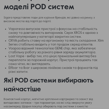
моделі POD систем
Sigara представляє поди для куріння брендів, які давно на ринку, з
високою якістю від партії до партії.
Vaporesso випускає пристрої з фокусом на стабільність
смаку та довговічність випарників. Серія XROS є однією з
найпопулярніших у категорії закритих систем.
OXVA робить ставку на ергономіку та якість складання. Xlim
Series стабільно входить у топ продаж серед клієнтів.
Voopoo відомий технологією GENE chip, яка забезпечує
стабільну роботу за різного рівня заряду акумулятора.
Lost Vape - вибір тих, хто цінує преміальний вигляд без
переплати за порожній корпус. Пристрої працюють так
само чітко, як і виглядають.
Elfbar та Ibar з широкою лінійкою смаків та форматів під
різні запити.
Які POD системи вибирають
найчастіше
Компактний корпус, магнітне кріплення картриджа та захист від
випадкових затяжок - три параметри, на які слід звернути увагу
насамперед. Щодня покупці обирають под системи з ємністю