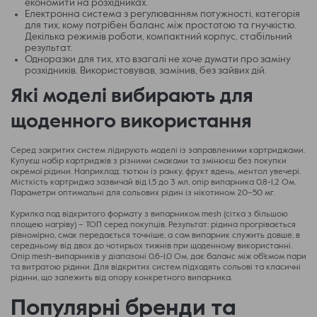
економити на розхідниках.
Електронна система з регулюванням потужності, категорія
для тих, кому потрібен баланс між простотою та гнучкістю.
Декілька режимів роботи, компактний корпус, стабільний
результат.
Одноразки для тих, хто взагалі не хоче думати про заміну
розхідників. Використовував, замінив, без зайвих дій.
Які моделі вибирають для
щоденного використання
Серед закритих систем лідирують моделі із заправленими картриджами.
Купуєш набір картриджів з різними смаками та змінюєш без покупки
окремої рідини. Наприклад: тютюн із ранку, фрукт вдень, ментол увечері.
Місткість картриджа зазвичай від 1,5 до 3 мл, опір випарника 0,8-1,2 Ом.
Параметри оптимальні для сольових рідин із нікотином 20–50 мг.
Курилка под відкритого формату з випарником mesh (сітка з більшою
площею нагріву) – ТОП серед покупців. Результат: рідина прогрівається
рівномірно, смак передається точніше, а сам випарник служить довше, в
середньому від двох до чотирьох тижнів при щоденному використанні.
Опір mesh-випарників у діапазоні 0,6-1,0 Ом, дає баланс між об'ємом пари
та витратою рідини. Для відкритих систем підходять сольові та класичні
рідини, що залежить від опору конкретного випарника.
Популярні бренди та