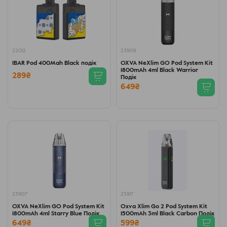
22012
23908
IBAR Pod 400Mah Black подік
OXVA NeXlim GO Pod System Kit
1800mAh 4ml Black Warrior
289₴
Подік
649₴
23907
23917
OXVA NeXlim GO Pod System Kit
Oxva Xlim Go 2 Pod System Kit
1800mAh 4ml Starry Blue Подік
1500mAh 3ml Black Carbon Подік
649₴
599₴