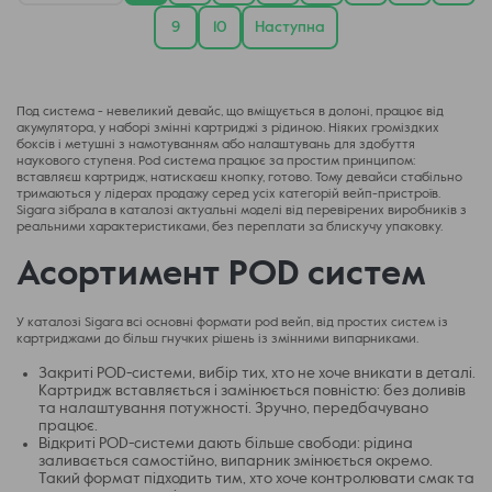
9
10
Наступна
Под система - невеликий девайс, що вміщується в долоні, працює від
акумулятора, у наборі змінні картриджі з рідиною. Ніяких громіздких
боксів і метушні з намотуванням або налаштувань для здобуття
наукового ступеня. Pod система працює за простим принципом:
вставляєш картридж, натискаєш кнопку, готово. Тому девайси стабільно
тримаються у лідерах продажу серед усіх категорій вейп-пристроїв.
Sigara зібрала в каталозі актуальні моделі від перевірених виробників з
реальними характеристиками, без переплати за блискучу упаковку.
Асортимент POD систем
У каталозі Sigara всі основні формати pod вейп, від простих систем із
картриджами до більш гнучких рішень із змінними випарниками.
Закриті POD-системи, вибір тих, хто не хоче вникати в деталі.
Картридж вставляється і замінюється повністю: без доливів
та налаштування потужності. Зручно, передбачувано
працює.
Відкриті POD-системи дають більше свободи: рідина
заливається самостійно, випарник змінюється окремо.
Такий формат підходить тим, хто хоче контролювати смак та