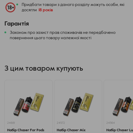
VG/PG: 50/50
Придбати товари з даного розділу можуть особи, які
досягли
18 років
Об'єм: 30 мл
Нікотін: сольовий
Гарантія
Виробництво: Україна
Упаковка: пластикова
Законом про захист прав споживачів не передбачено
повернення цього товару належної якості
Бренд: Chaser
Готуй унікальні смаки під себе, отримуй задоволення
від паріння і будь впевнений у якості — все це із Chaser
For Pods. Замовити можна прямо на сайті, а заразом
З цим товаром купують
вибрати нові аромати для експериментів!
Не забудьте збовтати суміш, що вийшла, і дати
відстоятися до зникнення бульбашок!
24619
24572
24564
Набір Chaser For Pods
Набір Chaser Mix
Набір Chaser L