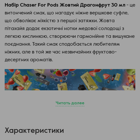
Набір Chaser For Pods Жовтий Драгонфрут 30 мл
- це
витончений смак, що нагадує ніжне вершкове суфле,
що обволікає м'якістю з першої затяжки. Жовта
пітахайя додає екзотичні нотки медової солодощі з
легкою кислинкою, створюючи гармонійне та вишукане
поєднання. Такий смак сподобається любителям
ніжних, але в той же час незвичайних фруктово-
десертних ароматів.
Читать далее
Характеристики
Набір для самозамісу Chaser For Pods – ідеальне
рішення для створення власної рідини для подсистем