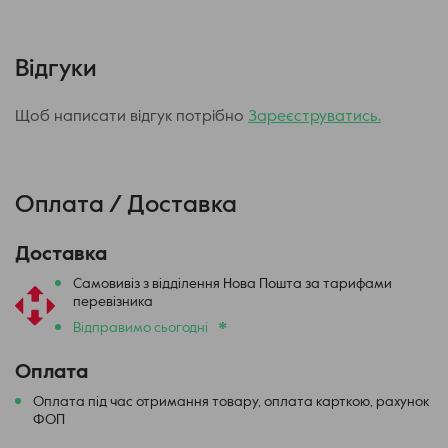
Чому варто вибрати Chaser For Pods:
Повний комплект для самостійного приготування рідини.
Відгуки
Проста покрокова інструкція — впорається навіть новачок.
Можливість експериментувати зі смаками та створювати
Щоб написати відгук потрібно
Зареєструватись.
власну колекцію ароматів.
Українське виробництво та надійна упаковка.
Як користуватися:
Оплата / Доставка
Відкрий флакон з ароматизатором та зніми носик.
За бажання додай нікобустер.
Доставка
Заповни флакон догори гліцерином.
Встанови носик назад і ретельно струшуй 1-2 хвилини.
Самовивіз з відділення Нова Пошта за тарифами
перевізника
Дай рідини настоятися 6-12 годин (оптимально — 3 дні).
*
Відправимо сьогодні
При першому використанні нового картриджа почекай 15-20
хвилин для повного просочування вати.
Перед кожною заправкою обов'язково струшуйте суміш.
Оплата
Оплата під час отримання товару, оплата карткою, рахунок
Характеристики набору Chaser For Pods:
ФОП
Міцність: 50 мг / 65 мг