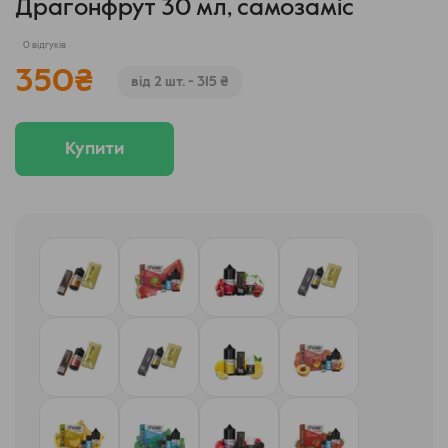
Драгонфрут 30 мл, самозаміс
0 відгуків
350
₴
від 2 шт. - 315 ₴
Купити