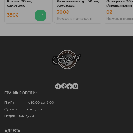
Клюква 30 мл,
Лимонний йогурт 30 мл,
Orangeade 30 
самозаміс
самозаміс
(Апельсиновий С
самозаміс
300₴
0₴
350₴
Немає в наявності
Немає в наяв
ГРАФІК РОБОТИ:
Пн-Пт: с 10:00 до 18:00
Субота: вихідний
Неділя: вихідний
АДРЕСА