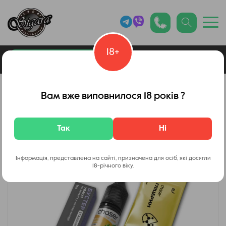
18+
0
Каталог товарів
Вейп Шоп
Вам вже виповнилося 18 років ?
Так
Ні
Інформація, представлена на сайті, призначена для осіб, які досягли
18-річного віку.