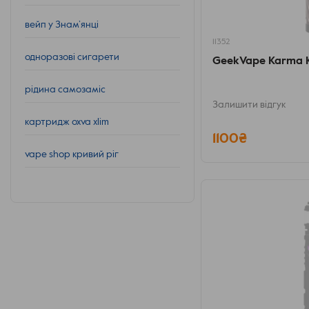
вейп у Знам’янці
11352
одноразові сигарети
GeekVape Karma K
рідина самозаміс
Залишити відгук
картридж oxva xlim
1100₴
vape shop кривий ріг