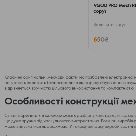
VGOD PRO Mech RDT
copy)
Залишити відгук
650₴
Класичні оригінальні мехмоди фактично позбавлені електронної н
потужність залежить безпосередньо від заряду вбудованого акум
відрізняється зручністю цільового використання та компактністю.
Особливості конструкції ме
Сучасні оригінальні мехмоди мають розбірну конструкцію, що скл
що дуже зручно під час цільового використання. Розміри виробів 
може випускатися як бокс-мода. У такому випадку вироби здатні п