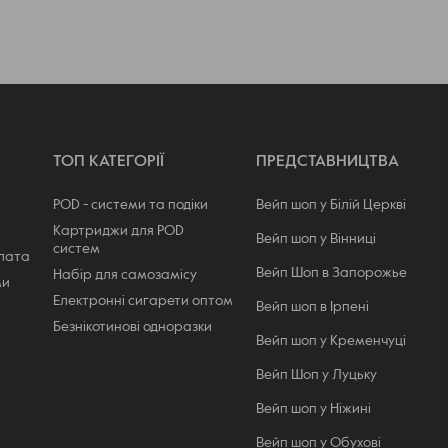
ТОП КАТЕГОРІЇ
ПРЕДСТАВНИЦТВА
POD - системи та подіки
Вейп шоп у Білій Церкві
Картриджи для POD
Вейп шоп у Вінниці
систем
плата
Вейп Шоп в Запорожье
Набір для самозамісу
ми
Електронні сигарети оптом
Вейп шоп в Ірпені
Безнікотинові одноразки
Вейп шоп у Кременчуці
Вейп Шоп у Луцьку
Вейп шоп у Ніжині
Вейп шоп у Обухові