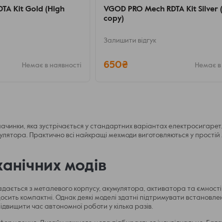
A Kit Gold (High
VGOD PRO Mech RDTA Kit Silver 
copy)
Залишити відгук
650₴
Немає в наявності
Немає в
ачинки, яка зустрічається у стандартних варіантах електросигарет.
улятора. Практично всі найкращі мехмоди виготовляються у прості
ханічних модів
адається з металевого корпусу, акумулятора, активатора та ємност
досить компактні. Однак деякі моделі здатні підтримувати встановле
ідвищити час автономної роботи у кілька разів.