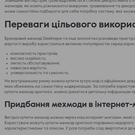
Зовнішній вигляд пристроїв відрізняється стилем декоративного
мехмодів, які мають різноманітні візерунки, гравіювання та деко
може самостійно підбирати для себе потрібну систему, яка змож
Переваги цільового викори
Брендовий мехмод Geekvape та інші аналогічні різновиди пристро
вартості виробу користуються великою популярністю серед користу
компактність пристроїв;
висока надійність;
легкість обслуговування;
невисока вартість;
універсальність та сумісність.
На внутрішньому ринку можна купити хутро мод із офіційними док
яких обмежень на самостійну модернізацію. За потреби користува
купити мехмод оригінал, можна дізнатися детальну інформацію пр
Придбання мехмоди в інтернет-ма
Вигідно купити мехмод можна через наш інтернет-магазин, який сп
Користувачі можуть купити мехмод оригінал порівняно недорого т
характеристиками та описом. У разі потреби слід звертатися до