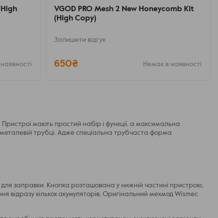
(High
VGOD PRO Mesh 2 New Honeycomb Kit
(High Copy)
Залишити відгук
650₴
 наявності
Немає в наявності
 Пристрої мають простий набір і функції, а максимальна
й металевій трубці. Адже спеціальна трубчаста форма
і для заправки. Кнопка розташована у нижній частині пристрою,
ння відразу кількох акумуляторів. Оригінальний мехмод Wismec