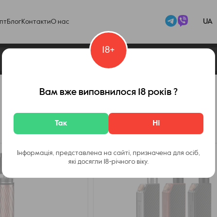
UA
пт
Блог
Контакти
О нас
18+
Вам вже виповнилося 18 років ?
Так
Ні
Інформація, представлена на сайті, призначена для осіб,
які досягли 18-річного віку.