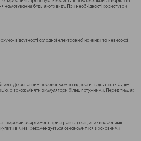
ато виробників пропонують користувачам ексклюзивні варіанти
ння намотування будь-якого виду. При необхідності користувач
ахунок відсутності складної електронної начинки та невисокої
ника. До основним переваг можна віднести і відсутність будь-
цію, а також міняти акумулятори більш потужними. Перед тим, як
сті широкий асортимент пристроїв від офіційних виробників.
д купити в Києві рекомендується ознайомитися з основними