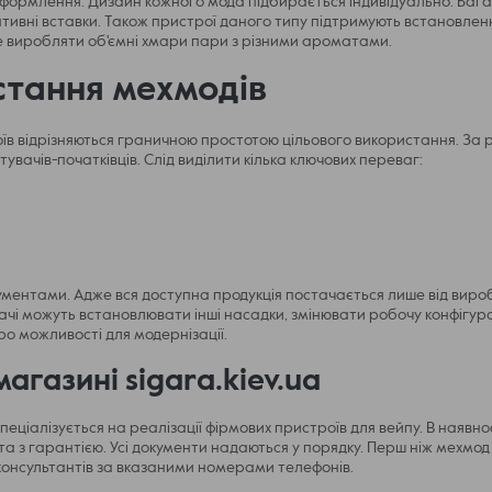
 оформлення. Дизайн кожного мода підбирається індивідуально. Баг
ративні вставки. Також пристрої даного типу підтримують встановле
е виробляти об'ємні хмари пари з різними ароматами.
стання мехмодів
їв відрізняються граничною простотою цільового використання. За р
вачів-початківців. Слід виділити кілька ключових переваг:
ументами. Адже вся доступна продукція постачається лише від вироб
чі можуть встановлювати інші насадки, змінювати робочу конфігура
о можливості для модернізації.
газині sigara.kiev.ua
еціалізується на реалізації фірмових пристроїв для вейпу. В наявно
а з гарантією. Усі документи надаються у порядку. Перш ніж мехмо
 консультантів за вказаними номерами телефонів.