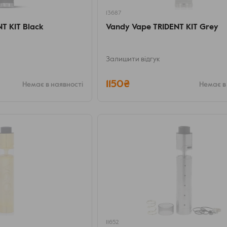
13687
T KIT Black
Vandy Vape TRIDENT KIT Grey
Залишити відгук
1150₴
Немає в наявності
Немає в
11652