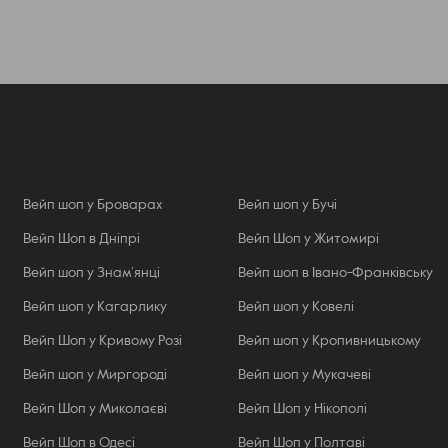
Вейп шоп у Броварах
Вейп шоп у Бучі
Вейп Шоп в Дніпрі
Вейп Шоп у Житомирі
Вейп шоп у Знам’янці
Вейп шоп в Івано-Франківську
Вейп шоп у Кагарлику
Вейп шоп у Ковелі
Вейп Шоп у Кривому Розі
Вейп шоп у Кропивницькому
Вейп шоп у Миргороді
Вейп шоп у Мукачеві
Вейп Шоп у Миколаєві
Вейп Шоп у Нікополі
Вейп Шоп в Одесі
Вейп Шоп у Полтаві