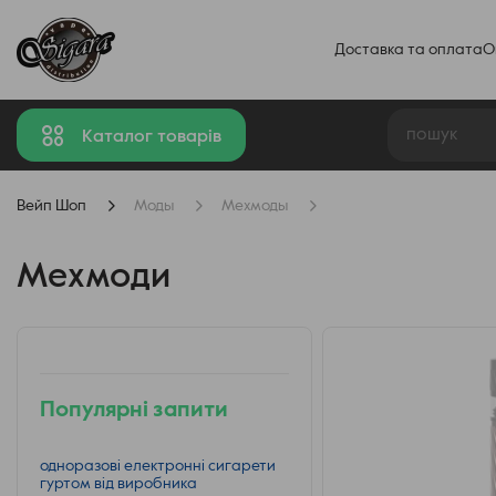
Доставка та оплата
О
Каталог товарів
Вейп Шоп
Моды
Мехмоды
Мехмоди
Популярні запити
одноразові електронні сигарети
гуртом від виробника