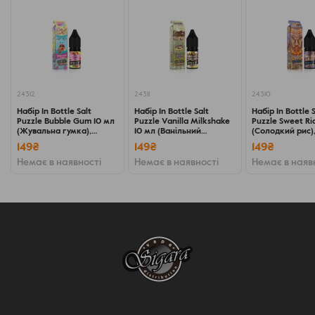
24312
24311
24310
Набір In Bottle Salt
Набір In Bottle Salt
Набір In Bottle 
Puzzle Bubble Gum 10 мл
Puzzle Vanilla Milkshake
Puzzle Sweet Ri
(Жувальна гумка),
10 мл (Ванільний
(Солодкий рис)
самозаміс
милкшейк), самозаміс
самозаміс
149₴
149₴
149₴
Немає в наявності
Немає в наявності
Немає в наяв