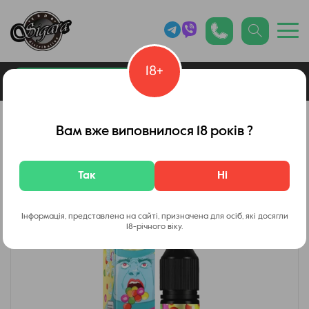
18+
0
Каталог товарів
Малайзийские жидкости
Вам вже виповнилося 18 років ?
Так
Ні
Інформація, представлена на сайті, призначена для осіб, які досягли
18-річного віку.