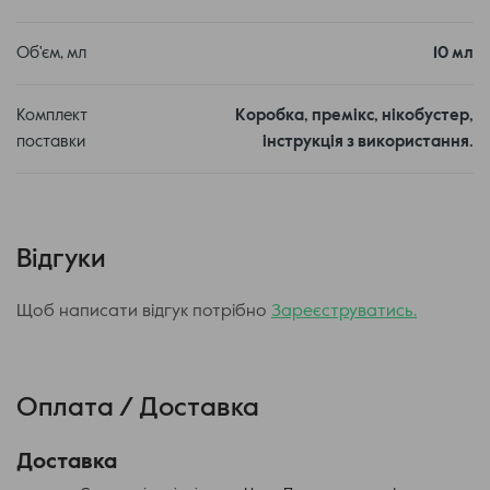
Повністю вилити вміст флакона з нікобустером у флакон з
аромабустером.
Щільно закрити кришку флакона і добре струсити.
Об'єм, мл
10 мл
Ретельно збовтайте рідину після виготовлення та
дайте настоятися приблизно добу.
Комплект
Коробка, премікс, нікобустер,
поставки
інструкція з використання.
Відгуки
Щоб написати відгук потрібно
Зареєструватись.
Оплата / Доставка
Доставка