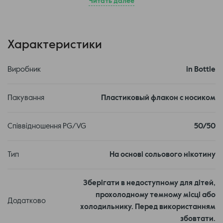
Читать далее
Склад набору:
Флакон 10 мл - 1 шт
Гліцерин - 1 шт.
Характеристики
Аромабустер
Нікобустер
Інструкція
Виробник
in Bottle
Аромабустер – це заздалегідь змішаний мікс
ароматизаторів, за складом такий самий, як в
Пакування
Пластиковый флакон с носиком
оригінальній готовій рідині In Bottle.
Співвідношення PG/VG
50/50
Нікобустер – розчин сольового нікотину у певній
концентрації, щоб при створенні готової рідини
Тип
На основі сольового нікотину
об'ємом 30 мл кінцева міцність становила 30 мг або
50 мг.
Зберігати в недоступному для дітей,
Інструкція з виготовлення:
прохолодному темному місці або
Додатково
Відкрити кришки обох флаконів, з аромабустером і
холодильнику. Перед використанням
нікобустером.
збовтати.