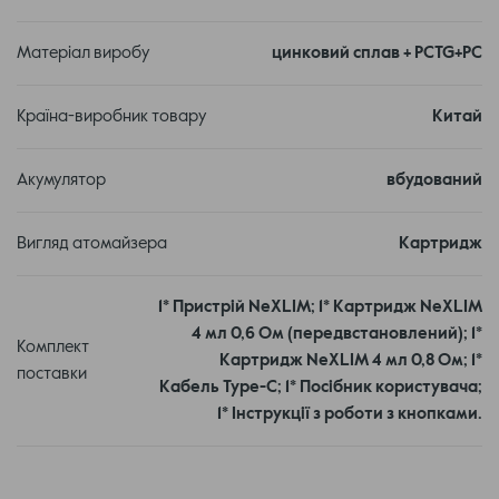
Матеріал виробу
цинковий сплав + PCTG+PC
Країна-виробник товару
Китай
Акумулятор
вбудований
✅ Потужний акумулятор та екран
Акумулятор: 1500 мАч із швидкою зарядкою Type-C (5 В/2 А).
Вигляд атомайзера
Картридж
Максимальна потужність: 40 Вт.
0,85-дюймовий кольоровий екран із 3 темами для зручного
1* Пристрій NeXLIM; 1* Картридж NeXLIM
контролю параметрів.
4 мл 0,6 Ом (передвстановлений); 1*
Комплект
✅ Регульований потік повітря та сумісність з рідинами
Картридж NeXLIM 4 мл 0,8 Ом; 1*
поставки
Ергономічний AFC дозволяє легко налаштувати потік
Кабель Type-C; 1* Посібник користувача;
повітря, а сумісність із Freebase та Nicsalt рідинами
1* Інструкції з роботи з кнопками.
забезпечує універсальність.