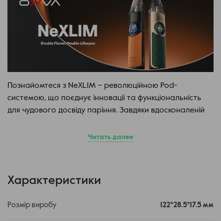
Познайомтеся з NeXLIM – революційною Pod-
системою, що поєднує інновації та функціональність
для чудового досвіду паріння. Завдяки вдосконаленій
технології Dual Mesh та потужній конфігурації, цей
пристрій пропонує неймовірну насиченість смаку та
Читать далее
довговічність.
Ключові особливості NeXLIM
Характеристики
✅ Технологія Dual Mesh
Розмір виробу
122*28.5*17.5 мм
Система з подвійною сіткою забезпечує вдвічі більше