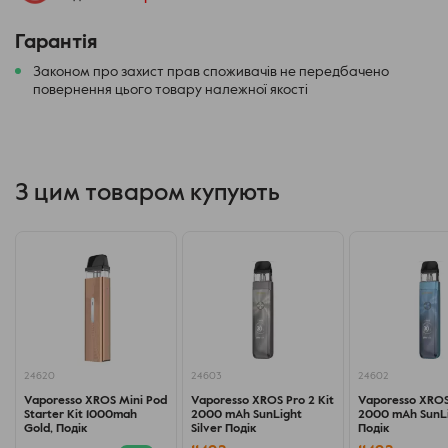
Опір: 0,2–3,0 Ом
Гарантія
Вихідна потужність: 5-40 Вт
Акумулятор: 1500 мАг
Законом про захист прав споживачів не передбачено
повернення цього товару належної якості
Комплектація:
Пристрій NeXLIM
Картридж NeXLIM 4 мл 0,6 Ом (попередньо встановлено)
Картридж NeXLIM 4 мл 0,8 Ом
З цим товаром купують
Кабель Type-C
Посібник користувача
Інструкції щодо використання кнопок
З NeXLIM ви отримаєте подвійну насолоду: подвійний
смак та подвійний термін служби!
24620
24603
24602
Vaporesso XROS Mini Pod
Vaporesso XROS Pro 2 Kit
Vaporesso XROS 
Starter Kit 1000mah
2000 mAh SunLight
2000 mAh SunLi
Gold, Подік
Silver Подік
Подік