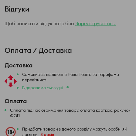
Чим відрізняється NeXLIM від OXVA
XLIM?
Відгуки
NeXLIM: Просунута технологія Dual Mesh, збільшена
Щоб написати відгук потрібно
Зареєструватись.
ємність картриджа та потужна конфігурація для тих, хто
цінує яскравий смак та довговічність.
XLIM: Універсальна система з відмінним смаком та
Оплата / Доставка
ефективним акумулятором.
Доставка
Самовивіз з відділення Нова Пошта за тарифами
перевізника
*
Відправимо сьогодні
Оплата
Основні характеристики
Оплата під час отримання товару, оплата карткою, рахунок
ФОП
Матеріали: Цинковий сплав + PCTG + PC/PU/алюміній
Розміри: 122 x 28,5 x 17,5 мм
Придбати товари з даного розділу можуть особи, які
досягли
18 років
Об'єм картриджа: 4 мл / 2 мл (TPD)