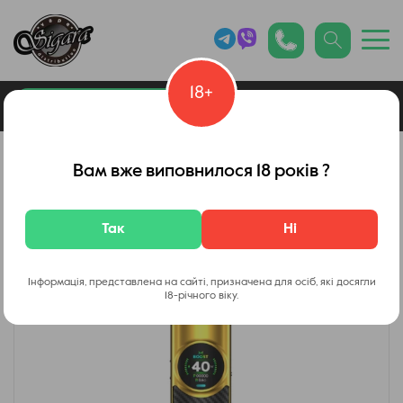
18+
0
Каталог товарів
Вейп Шоп
Вам вже виповнилося 18 років ?
Так
Ні
Інформація, представлена на сайті, призначена для осіб, які досягли
18-річного віку.