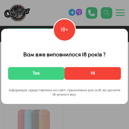
18+
0
Каталог товарів
Системы нагревания табака
Вам вже виповнилося 18 років ?
Аксесуари
Так
Ні
Фільтр
Інформація, представлена на сайті, призначена для осіб, які досягли
18-річного віку.